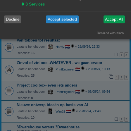
3
Services
Laatste bericht door
«
29/12/24, 19:20
PrintEngineer
Reacties:
2
Nieuwe baan
Decline
Accept selected
Accept All
Laatste bericht door
«
24/12/24, 07:53
PrintEngineer
Reacties:
29
1
2
3
Realized with Klaro!
Van tobben tot resultaat
Laatste bericht door
«
28/09/24, 22:33
Hardy
Reacties:
15
1
2
Zinvol of zinloos -WHATEVER - we gaan ervoor
Laatste bericht door
«
29/08/24, 10:13
PrintEngineer
Reacties:
25
1
2
3
Project coolbox- even iets anders
Laatste bericht door
«
08/08/24, 09:54
PrintEngineer
Reacties:
8
Nieuwe ontwerp ideeën op basis van AI
Laatste bericht door
«
25/06/24, 21:49
Wim62
Reacties:
10
1
2
3Dwarehouse versus 3Dwarehouse