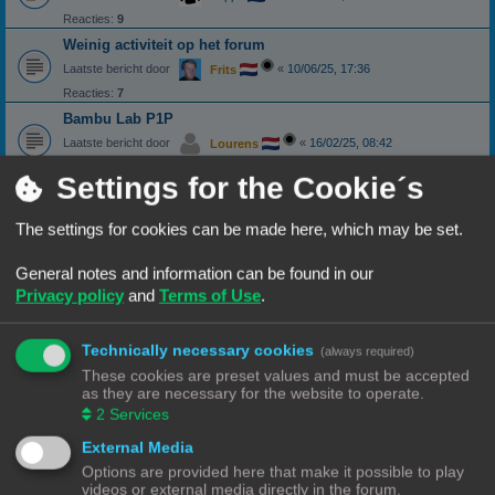
Reacties:
9
Weinig activiteit op het forum
Laatste bericht door
«
10/06/25, 17:36
Frits
Reacties:
7
Bambu Lab P1P
Laatste bericht door
«
16/02/25, 08:42
Lourens
Reacties:
1
Settings for the Cookie´s
Wat heb je nu weer gekocht? - vroeg ze nog
Laatste bericht door
«
10/02/25, 22:17
PrintEngineer
The settings for cookies can be made here, which may be set.
Reacties:
6
Duurste Anet A6 ooit gezien
General notes and information can be found in our
Laatste bericht door
«
12/01/25, 11:41
PrintEngineer
Privacy policy
and
Terms of Use
.
Reacties:
8
Kerst lampjes gaan stuk
Technically necessary cookies
(always required)
Laatste bericht door
«
07/01/25, 19:41
Dirk
These cookies are preset values and must be accepted
Reacties:
8
as they are necessary for the website to operate.
2
Services
Project scorebord
Laatste bericht door
«
07/01/25, 19:34
Wim62
External Media
Reacties:
7
Options are provided here that make it possible to play
videos or external media directly in the forum.
Frikandellen bakken