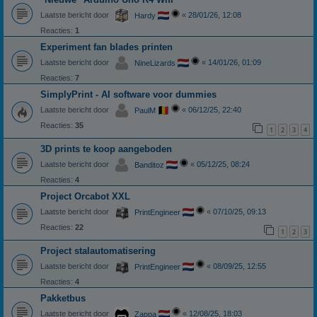
Laatste bericht door
«
28/01/26, 12:08
Hardy
Reacties:
1
Experiment fan blades printen
Laatste bericht door
«
14/01/26, 01:09
NineLizards
Reacties:
7
SimplyPrint - AI software voor dummies
Laatste bericht door
«
06/12/25, 22:40
PaulM
Reacties:
35
1
2
3
4
3D prints te koop aangeboden
Laatste bericht door
«
05/12/25, 08:24
Banditoz
Reacties:
4
Project Orcabot XXL
Laatste bericht door
«
07/10/25, 09:13
PrintEngineer
Reacties:
22
1
2
3
Project stalautomatisering
Laatste bericht door
«
08/09/25, 12:55
PrintEngineer
Reacties:
4
Pakketbus
Laatste bericht door
«
12/08/25, 18:03
Zappa