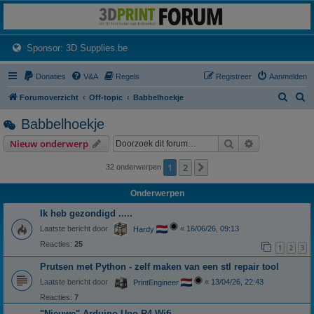
3dprintforum
Het 3D print forum van de Benelux na de sluiting van 3dprintforum.nl
(Opens a new tab)
Sponsor: 3D Supplies.be
Donaties
V&A
Regels
Registreer
Aanmelden
Z
Z
Forumoverzicht
Off-topic
Babbelhoekje
o
o
Babbelhoekje
e
e
Zoek
Uitgebreid z
Nieuw onderwerp
k
k
1
2
Volgende
32 onderwerpen
Onderwerpen
Ik heb gezondigd .....
Laatste bericht door
«
16/06/26, 09:13
Hardy
Reacties:
25
1
2
3
Prutsen met Python - zelf maken van een stl repair tool
Laatste bericht door
«
13/04/26, 22:43
PrintEngineer
Reacties:
7
"Nieuwe" Arduino Uno R4 Wifi