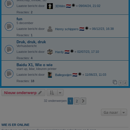
sketchup, trimble, 3D
Laatste bericht door
«
09/04/24, 21:02
3DWim
Reacties:
2
fun
5 december
Laatste bericht door
«
06/12/23, 16:38
Henry schippers
Reacties:
1
Druk, druk, druk
Verhuisbericht
Laatste bericht door
«
02/07/23, 17:10
Hardy
Reacties:
4
Baidu X1, Wie o wie
start up, lidar, kleuren printer
Laatste bericht door
«
11/06/23, 11:03
Ballegooijen
Reacties:
18
1
2
Nieuw onderwerp
1
2
Volgende
32 onderwerpen
Ga naar
WIE IS ER ONLINE