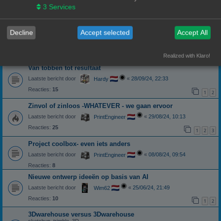
3
Services
Laatste bericht door
«
29/12/24, 19:20
PrintEngineer
Reacties:
2
Nieuwe baan
Decline
Accept selected
Accept All
Laatste bericht door
«
24/12/24, 07:53
PrintEngineer
Reacties:
29
1
2
3
Realized with Klaro!
Van tobben tot resultaat
Laatste bericht door
«
28/09/24, 22:33
Hardy
Reacties:
15
1
2
Zinvol of zinloos -WHATEVER - we gaan ervoor
Laatste bericht door
«
29/08/24, 10:13
PrintEngineer
Reacties:
25
1
2
3
Project coolbox- even iets anders
Laatste bericht door
«
08/08/24, 09:54
PrintEngineer
Reacties:
8
Nieuwe ontwerp ideeën op basis van AI
Laatste bericht door
«
25/06/24, 21:49
Wim62
Reacties:
10
1
2
3Dwarehouse versus 3Dwarehouse