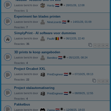
Laatste bericht door
«
28/01/26, 12:08
Hardy
Reacties:
1
Experiment fan blades printen
Laatste bericht door
«
14/01/26, 01:09
NineLizards
Reacties:
7
SimplyPrint - AI software voor dummies
Laatste bericht door
«
06/12/25, 22:40
PaulM
Reacties:
35
1
2
3
4
3D prints te koop aangeboden
Laatste bericht door
«
05/12/25, 08:24
Banditoz
Reacties:
4
Project Orcabot XXL
Laatste bericht door
«
07/10/25, 09:13
PrintEngineer
Reacties:
22
1
2
3
Project stalautomatisering
Laatste bericht door
«
08/09/25, 12:55
PrintEngineer
Reacties:
4
Pakketbus
Laatste bericht door
«
12/08/25, 18:03
Zappa