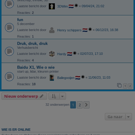
sketchup, trimble, 3D
Laatste bericht door
«
09/04/24, 21:02
3DWim
Reacties:
2
fun
5 december
Laatste bericht door
«
06/12/23, 16:38
Henry schippers
Reacties:
1
Druk, druk, druk
Verhuisbericht
Laatste bericht door
«
02/07/23, 17:10
Hardy
Reacties:
4
Baidu X1, Wie o wie
start up, lidar, kleuren printer
Laatste bericht door
«
11/06/23, 11:03
Ballegooijen
Reacties:
18
1
2
Nieuw onderwerp
1
2
Volgende
32 onderwerpen
Ga naar
WIE IS ER ONLINE