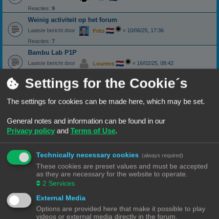
Reacties:
9
Weinig activiteit op het forum
Laatste bericht door
«
10/06/25, 17:36
Frits
Reacties:
7
Bambu Lab P1P
Laatste bericht door
«
16/02/25, 08:42
Lourens
Reacties:
1
Settings for the Cookie´s
Wat heb je nu weer gekocht? - vroeg ze nog
Laatste bericht door
«
10/02/25, 22:17
PrintEngineer
The settings for cookies can be made here, which may be set.
Reacties:
6
Duurste Anet A6 ooit gezien
General notes and information can be found in our
Laatste bericht door
«
12/01/25, 11:41
PrintEngineer
Privacy policy
and
Terms of Use
.
Reacties:
8
Kerst lampjes gaan stuk
Technically necessary cookies
(always required)
Laatste bericht door
«
07/01/25, 19:41
Dirk
These cookies are preset values and must be accepted
Reacties:
8
as they are necessary for the website to operate.
2
Services
Project scorebord
Laatste bericht door
«
07/01/25, 19:34
Wim62
External Media
Reacties:
7
Options are provided here that make it possible to play
videos or external media directly in the forum.
Frikandellen bakken