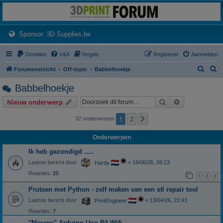
3dprintforum
Het 3D print forum van de Benelux na de sluiting van 3dprintforum.nl
(Opens a new tab)
Sponsor: 3D Supplies.be
Donaties
V&A
Regels
Registreer
Aanmelden
Z
Z
Forumoverzicht
Off-topic
Babbelhoekje
o
o
Babbelhoekje
e
e
Zoek
Uitgebreid z
Nieuw onderwerp
k
k
1
2
Volgende
32 onderwerpen
Onderwerpen
Ik heb gezondigd .....
Laatste bericht door
«
16/06/26, 09:13
Hardy
Reacties:
25
1
2
3
Prutsen met Python - zelf maken van een stl repair tool
Laatste bericht door
«
13/04/26, 22:43
PrintEngineer
Reacties:
7
"Nieuwe" Arduino Uno R4 Wifi