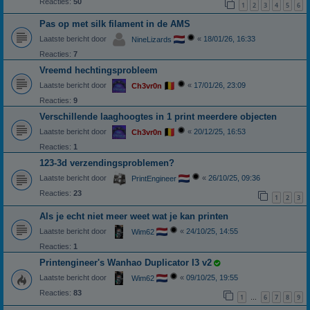
Reacties:
50
1
2
3
4
5
6
Pas op met silk filament in de AMS
Laatste bericht door
«
18/01/26, 16:33
NineLizards
Reacties:
7
Vreemd hechtingsprobleem
Laatste bericht door
«
17/01/26, 23:09
Ch3vr0n
Reacties:
9
Verschillende laaghoogtes in 1 print meerdere objecten
Laatste bericht door
«
20/12/25, 16:53
Ch3vr0n
Reacties:
1
123-3d verzendingsproblemen?
Laatste bericht door
«
26/10/25, 09:36
PrintEngineer
Reacties:
23
1
2
3
Als je echt niet meer weet wat je kan printen
Laatste bericht door
«
24/10/25, 14:55
Wim62
Reacties:
1
Printengineer's Wanhao Duplicator I3 v2
Laatste bericht door
«
09/10/25, 19:55
Wim62
Reacties:
83
1
6
7
8
9
…