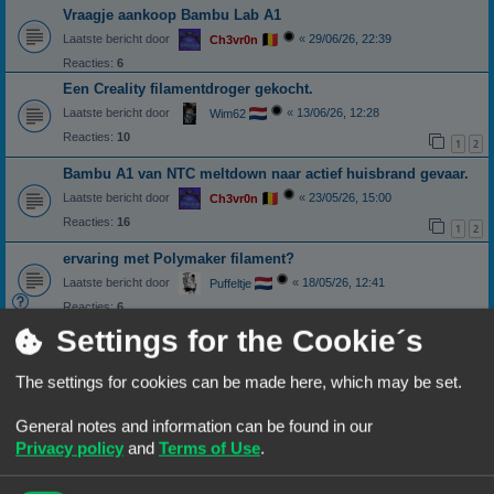
Vraagje aankoop Bambu Lab A1
Laatste bericht door
«
29/06/26, 22:39
Ch3vr0n
Reacties:
6
Een Creality filamentdroger gekocht.
Laatste bericht door
«
13/06/26, 12:28
Wim62
Reacties:
10
1
2
Bambu A1 van NTC meltdown naar actief huisbrand gevaar.
Laatste bericht door
«
23/05/26, 15:00
Ch3vr0n
Reacties:
16
1
2
ervaring met Polymaker filament?
Laatste bericht door
«
18/05/26, 12:41
Puffeltje
Reacties:
6
Nieuwe mogelijkheid Bambu Studio: Add mixed filament
Settings for the Cookie´s
Laatste bericht door
«
12/05/26, 17:41
Ch3vr0n
The settings for cookies can be made here, which may be set.
Reacties:
2
Laat geen filament langdurig in de AMS
General notes and information can be found in our
Laatste bericht door
«
02/05/26, 16:51
NineLizards
Privacy policy
and
Terms of Use
.
Reacties:
35
1
2
3
4
Jayo en leverbaarheid / kwaliteit Geetech