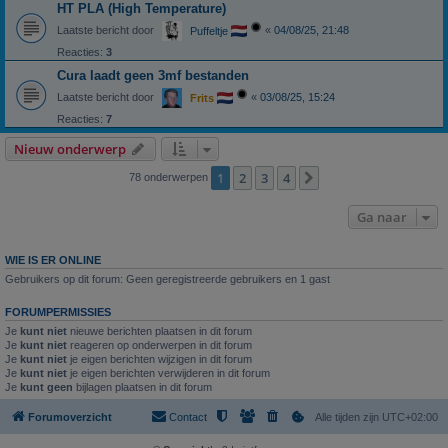
HT PLA (High Temperature)
Laatste bericht door
«
04/08/25, 21:48
Puffeltje
Reacties:
3
Cura laadt geen 3mf bestanden
Laatste bericht door
«
03/08/25, 15:24
Frits
Reacties:
7
Nieuw onderwerp
1
2
3
4
Volgende
78 onderwerpen
Ga naar
WIE IS ER ONLINE
Gebruikers op dit forum: Geen geregistreerde gebruikers en 1 gast
FORUMPERMISSIES
Je
kunt niet
nieuwe berichten plaatsen in dit forum
Je
kunt niet
reageren op onderwerpen in dit forum
Je
kunt niet
je eigen berichten wijzigen in dit forum
Je
kunt niet
je eigen berichten verwijderen in dit forum
Je
kunt geen
bijlagen plaatsen in dit forum
Forumoverzicht
Contact
Alle tijden zijn
UTC+02:00