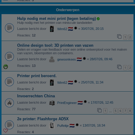
Reacties:
5
Onderwerpen
Hulp nodig met mini print (tegen betaling)
Hulp nodig met het printen van miniscule tandwielen
Laatste bericht door
«
30/07/26, 20:15
Wim62
Reacties:
12
1
2
Online design tool: 3D printen van vazen
Delen en vragen van feedback voor een online ontwerptool voor het maken
van vazen, bloempotten en containers.
Laatste bericht door
«
28/07/26, 09:46
gewoonkees
Reacties:
13
1
2
Printer print beroerd.
Laatste bericht door
«
25/07/26, 11:34
Wim62
Reacties:
2
Invoerrechten China
Laatste bericht door
«
17/07/26, 12:45
PrintEngineer
Reacties:
77
1
5
6
7
8
…
2e printer: Flashforge AD5X
Laatste bericht door
«
13/07/26, 16:34
Puffeltje
Reacties:
4