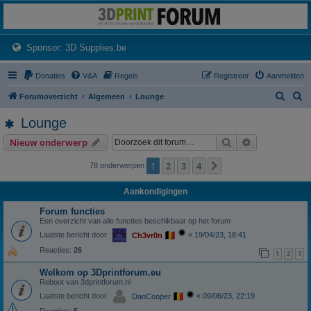
3dprintforum
Het 3D print forum van de Benelux na de sluiting van 3dprintforum.nl
(Opens a new tab)
Sponsor: 3D Supplies.be
Donaties
V&A
Regels
Registreer
Aanmelden
Z
Z
Forumoverzicht
Algemeen
Lounge
o
o
Lounge
e
e
Zoek
Uitgebreid z
Nieuw onderwerp
k
k
1
2
3
4
Volgende
78 onderwerpen
Aankondigingen
Forum functies
Een overzicht van alle functies beschikbaar op het forum
Laatste bericht door
«
19/04/23, 18:41
Ch3vr0n
Reacties:
26
1
2
3
Welkom op 3Dprintforum.eu
Reboot van 3dprintforum.nl
Laatste bericht door
«
09/06/23, 22:19
DanCooper