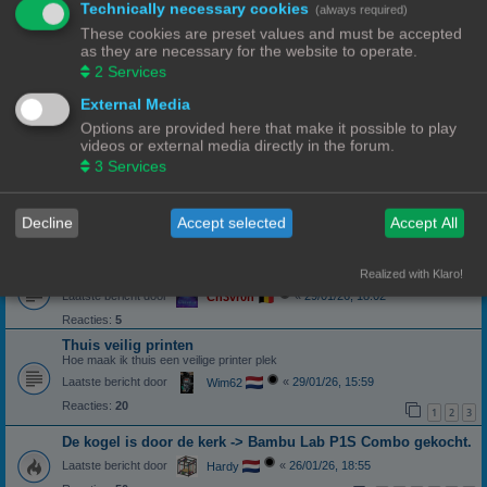
Technically necessary cookies
(always required)
Laatste bericht door
«
10/04/26, 19:31
Ch3vr0n
These cookies are preset values and must be accepted
Reacties:
14
as they are necessary for the website to operate.
1
2
2
Services
Samples filamenten
Samples filamenten
External Media
Laatste bericht door
«
03/03/26, 10:31
Wim62
Options are provided here that make it possible to play
Reacties:
10
videos or external media directly in the forum.
1
2
3
Services
Projet 660Pro
poeder printer met inkt
Laatste bericht door
«
21/02/26, 11:10
3DWim
Decline
Accept selected
Accept All
Reacties:
19
1
2
Kleurinconsistentie Sunlu (wit) PLA+
Realized with Klaro!
Laatste bericht door
«
29/01/26, 18:02
Ch3vr0n
Reacties:
5
Thuis veilig printen
Hoe maak ik thuis een veilige printer plek
Laatste bericht door
«
29/01/26, 15:59
Wim62
Reacties:
20
1
2
3
De kogel is door de kerk -> Bambu Lab P1S Combo gekocht.
Laatste bericht door
«
26/01/26, 18:55
Hardy