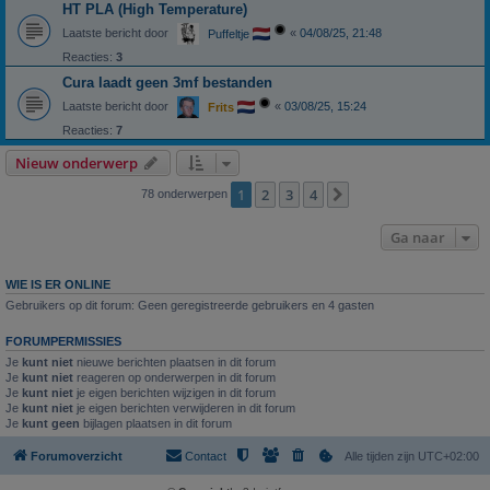
HT PLA (High Temperature)
Laatste bericht door
«
04/08/25, 21:48
Puffeltje
Reacties:
3
Cura laadt geen 3mf bestanden
Laatste bericht door
«
03/08/25, 15:24
Frits
Reacties:
7
Nieuw onderwerp
1
2
3
4
Volgende
78 onderwerpen
Ga naar
WIE IS ER ONLINE
Gebruikers op dit forum: Geen geregistreerde gebruikers en 4 gasten
FORUMPERMISSIES
Je
kunt niet
nieuwe berichten plaatsen in dit forum
Je
kunt niet
reageren op onderwerpen in dit forum
Je
kunt niet
je eigen berichten wijzigen in dit forum
Je
kunt niet
je eigen berichten verwijderen in dit forum
Je
kunt geen
bijlagen plaatsen in dit forum
Forumoverzicht
Contact
Alle tijden zijn
UTC+02:00