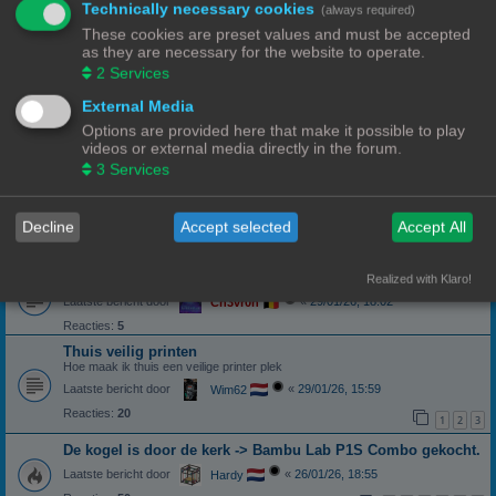
Technically necessary cookies
(always required)
Laatste bericht door
«
10/04/26, 19:31
Ch3vr0n
These cookies are preset values and must be accepted
Reacties:
14
as they are necessary for the website to operate.
1
2
2
Services
Samples filamenten
Samples filamenten
External Media
Laatste bericht door
«
03/03/26, 10:31
Wim62
Options are provided here that make it possible to play
Reacties:
10
videos or external media directly in the forum.
1
2
3
Services
Projet 660Pro
poeder printer met inkt
Laatste bericht door
«
21/02/26, 11:10
3DWim
Decline
Accept selected
Accept All
Reacties:
19
1
2
Kleurinconsistentie Sunlu (wit) PLA+
Realized with Klaro!
Laatste bericht door
«
29/01/26, 18:02
Ch3vr0n
Reacties:
5
Thuis veilig printen
Hoe maak ik thuis een veilige printer plek
Laatste bericht door
«
29/01/26, 15:59
Wim62
Reacties:
20
1
2
3
De kogel is door de kerk -> Bambu Lab P1S Combo gekocht.
Laatste bericht door
«
26/01/26, 18:55
Hardy