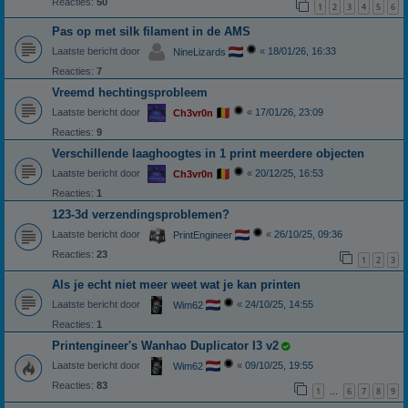
Reacties:
50
1
2
3
4
5
6
Pas op met silk filament in de AMS
Laatste bericht door
«
18/01/26, 16:33
NineLizards
Reacties:
7
Vreemd hechtingsprobleem
Laatste bericht door
«
17/01/26, 23:09
Ch3vr0n
Reacties:
9
Verschillende laaghoogtes in 1 print meerdere objecten
Laatste bericht door
«
20/12/25, 16:53
Ch3vr0n
Reacties:
1
123-3d verzendingsproblemen?
Laatste bericht door
«
26/10/25, 09:36
PrintEngineer
Reacties:
23
1
2
3
Als je echt niet meer weet wat je kan printen
Laatste bericht door
«
24/10/25, 14:55
Wim62
Reacties:
1
Printengineer's Wanhao Duplicator I3 v2
Laatste bericht door
«
09/10/25, 19:55
Wim62
Reacties:
83
1
6
7
8
9
…