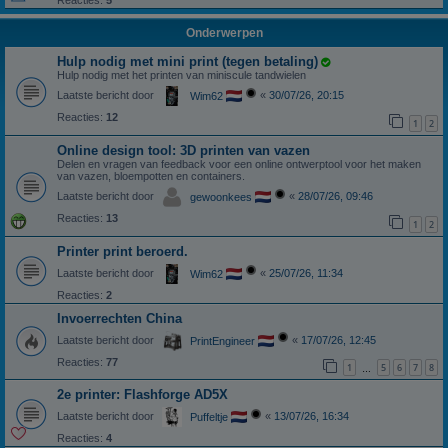
Reacties:
5
Onderwerpen
Hulp nodig met mini print (tegen betaling)
Hulp nodig met het printen van miniscule tandwielen
Laatste bericht door
«
30/07/26, 20:15
Wim62
Reacties:
12
1
2
Online design tool: 3D printen van vazen
Delen en vragen van feedback voor een online ontwerptool voor het maken
van vazen, bloempotten en containers.
Laatste bericht door
«
28/07/26, 09:46
gewoonkees
Reacties:
13
1
2
Printer print beroerd.
Laatste bericht door
«
25/07/26, 11:34
Wim62
Reacties:
2
Invoerrechten China
Laatste bericht door
«
17/07/26, 12:45
PrintEngineer
Reacties:
77
1
5
6
7
8
…
2e printer: Flashforge AD5X
Laatste bericht door
«
13/07/26, 16:34
Puffeltje
Reacties:
4