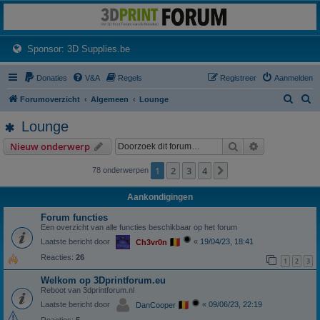
3dprintforum
Het 3D print forum van de Benelux na de sluiting van 3dprintforum.nl
(Opens a new tab)
Sponsor: 3D Supplies.be
Donaties
V&A
Regels
Registreer
Aanmelden
Z
Z
Forumoverzicht
Algemeen
Lounge
o
o
Lounge
e
e
Zoek
Uitgebreid z
Nieuw onderwerp
k
k
1
2
3
4
Volgende
78 onderwerpen
Aankondigingen
Forum functies
Een overzicht van alle functies beschikbaar op het forum
Laatste bericht door
«
19/04/23, 18:41
Ch3vr0n
Reacties:
26
1
2
3
Welkom op 3Dprintforum.eu
Reboot van 3dprintforum.nl
Laatste bericht door
«
09/06/23, 22:19
DanCooper