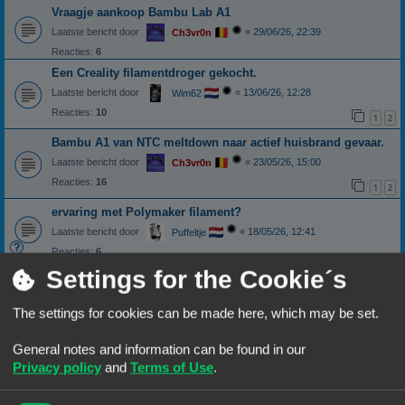
Vraagje aankoop Bambu Lab A1
Laatste bericht door
«
29/06/26, 22:39
Ch3vr0n
Reacties:
6
Een Creality filamentdroger gekocht.
Laatste bericht door
«
13/06/26, 12:28
Wim62
Reacties:
10
1
2
Bambu A1 van NTC meltdown naar actief huisbrand gevaar.
Laatste bericht door
«
23/05/26, 15:00
Ch3vr0n
Reacties:
16
1
2
ervaring met Polymaker filament?
Laatste bericht door
«
18/05/26, 12:41
Puffeltje
Reacties:
6
Nieuwe mogelijkheid Bambu Studio: Add mixed filament
Settings for the Cookie´s
Laatste bericht door
«
12/05/26, 17:41
Ch3vr0n
The settings for cookies can be made here, which may be set.
Reacties:
2
Laat geen filament langdurig in de AMS
General notes and information can be found in our
Laatste bericht door
«
02/05/26, 16:51
NineLizards
Privacy policy
and
Terms of Use
.
Reacties:
35
1
2
3
4
Jayo en leverbaarheid / kwaliteit Geetech