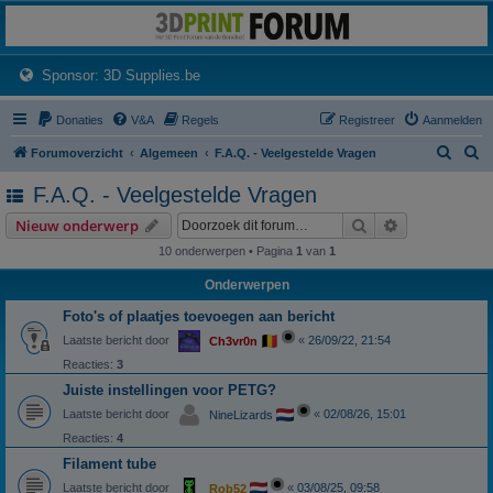
3dprintforum
Het 3D print forum van de Benelux na de sluiting van 3dprintforum.nl
(Opens a new tab)
Sponsor: 3D Supplies.be
Donaties
V&A
Regels
Registreer
Aanmelden
Z
Z
Forumoverzicht
Algemeen
F.A.Q. - Veelgestelde Vragen
o
o
F.A.Q. - Veelgestelde Vragen
e
e
Zoek
Uitgebreid z
Nieuw onderwerp
k
k
10 onderwerpen • Pagina
1
van
1
Onderwerpen
Foto's of plaatjes toevoegen aan bericht
Laatste bericht door
«
26/09/22, 21:54
Ch3vr0n
Reacties:
3
Juiste instellingen voor PETG?
Laatste bericht door
«
02/08/26, 15:01
NineLizards
Reacties:
4
Filament tube
Laatste bericht door
«
03/08/25, 09:58
Rob52