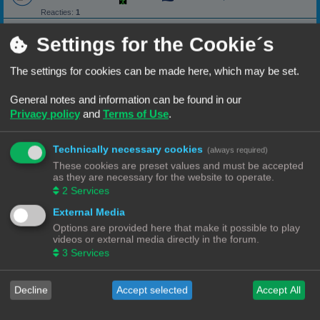
Reacties:
1
dikkere wand
Settings for the Cookie´s
dikker printen
Laatste bericht door
«
15/06/25, 19:44
Outliner
Reacties:
5
The settings for cookies can be made here, which may be set.
Temptower
General notes and information can be found in our
Laatste bericht door
«
27/02/25, 10:42
Grinder
Privacy policy
and
Terms of Use
.
Reacties:
5
Cura vraagje
help
Technically necessary cookies
(always required)
Laatste bericht door
«
11/03/24, 12:09
Puffeltje
These cookies are preset values and must be accepted
Reacties:
3
as they are necessary for the website to operate.
Citeren of quoten
2
Services
Uitleg over hoe correct te antwoorden en/of quoten op het forum.
External Media
Laatste bericht door
«
29/09/22, 11:13
Rob52
Options are provided here that make it possible to play
videos or external media directly in the forum.
Lange stukken programmeertaal posten.
Hoe blijven lange stukken code of programmeertaal leesbaar.
3
Services
Laatste bericht door
«
28/09/22, 20:52
Rob52
Decline
Accept selected
Accept All
Welke printer zal ik kopen
Lijst van overwegingen om een 3D-printer aan te schaffen.
Laatste bericht door
«
27/09/22, 09:29
Rob52