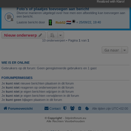
Realized with Klaro!
Foto's of plaatjes toevoegen aan bericht
Diverse manieren uitgelegd over hoe men een afbeelding kan toevoegen aan
een bericht.
Laatste bericht door
«
25/09/22, 19:40
Rob52
Nieuw onderwerp
10 onderwerpen • Pagina
1
van
1
Ga naar
WIE IS ER ONLINE
Gebruikers op dit forum: Geen geregistreerde gebruikers en 1 gast
FORUMPERMISSIES
Je
kunt niet
nieuwe berichten plaatsen in dit forum
Je
kunt niet
reageren op onderwerpen in dit forum
Je
kunt niet
je eigen berichten wijzigen in dit forum
Je
kunt niet
je eigen berichten verwijderen in dit forum
Je
kunt geen
bijlagen plaatsen in dit forum
Forumoverzicht
Contact
Alle tijden zijn
UTC+02:00
© Copyright
! - 3dprintforum.eu
Alle Rechten Voorbehouden