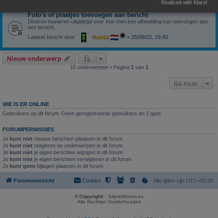
Realized with Klaro!
Foto's of plaatjes toevoegen aan bericht
Diverse manieren uitgelegd over hoe men een afbeelding kan toevoegen aan
een bericht.
Laatste bericht door
«
25/09/22, 19:40
Rob52
Nieuw onderwerp
10 onderwerpen • Pagina
1
van
1
Ga naar
WIE IS ER ONLINE
Gebruikers op dit forum: Geen geregistreerde gebruikers en 1 gast
FORUMPERMISSIES
Je
kunt niet
nieuwe berichten plaatsen in dit forum
Je
kunt niet
reageren op onderwerpen in dit forum
Je
kunt niet
je eigen berichten wijzigen in dit forum
Je
kunt niet
je eigen berichten verwijderen in dit forum
Je
kunt geen
bijlagen plaatsen in dit forum
Forumoverzicht
Contact
Alle tijden zijn
UTC+02:00
© Copyright
! - 3dprintforum.eu
Alle Rechten Voorbehouden