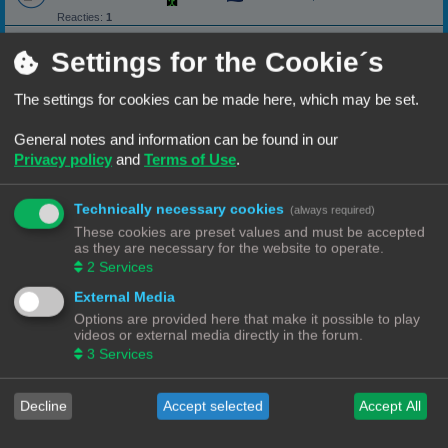
Reacties:
1
dikkere wand
Settings for the Cookie´s
dikker printen
Laatste bericht door
«
15/06/25, 19:44
Outliner
Reacties:
5
The settings for cookies can be made here, which may be set.
Temptower
General notes and information can be found in our
Laatste bericht door
«
27/02/25, 10:42
Grinder
Privacy policy
and
Terms of Use
.
Reacties:
5
Cura vraagje
help
Technically necessary cookies
(always required)
Laatste bericht door
«
11/03/24, 12:09
Puffeltje
These cookies are preset values and must be accepted
Reacties:
3
as they are necessary for the website to operate.
Citeren of quoten
2
Services
Uitleg over hoe correct te antwoorden en/of quoten op het forum.
External Media
Laatste bericht door
«
29/09/22, 11:13
Rob52
Options are provided here that make it possible to play
videos or external media directly in the forum.
Lange stukken programmeertaal posten.
Hoe blijven lange stukken code of programmeertaal leesbaar.
3
Services
Laatste bericht door
«
28/09/22, 20:52
Rob52
Decline
Accept selected
Accept All
Welke printer zal ik kopen
Lijst van overwegingen om een 3D-printer aan te schaffen.
Laatste bericht door
«
27/09/22, 09:29
Rob52