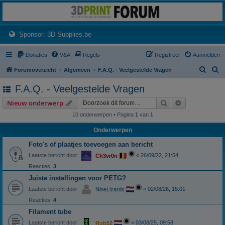
3dprintforum
Het 3D print forum van de Benelux na de sluiting van 3dprintforum.nl
(Opens a new tab)
Sponsor: 3D Supplies.be
Donaties
V&A
Regels
Registreer
Aanmelden
Z
Z
Forumoverzicht
Algemeen
F.A.Q. - Veelgestelde Vragen
o
o
F.A.Q. - Veelgestelde Vragen
e
e
Zoek
Uitgebreid z
Nieuw onderwerp
k
k
10 onderwerpen • Pagina
1
van
1
Onderwerpen
Foto's of plaatjes toevoegen aan bericht
Laatste bericht door
«
26/09/22, 21:54
Ch3vr0n
Reacties:
3
Juiste instellingen voor PETG?
Laatste bericht door
«
02/08/26, 15:01
NineLizards
Reacties:
4
Filament tube
Laatste bericht door
«
03/08/25, 09:58
Rob52