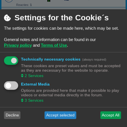
Reacties:
1
dikkere wand
Settings for the Cookie´s
dikker printen
Laatste bericht door
«
15/06/25, 19:44
Outliner
Reacties:
5
The settings for cookies can be made here, which may be set.
Temptower
General notes and information can be found in our
Laatste bericht door
«
27/02/25, 10:42
Grinder
Privacy policy
and
Terms of Use
.
Reacties:
5
Cura vraagje
help
Technically necessary cookies
(always required)
Laatste bericht door
«
11/03/24, 12:09
Puffeltje
These cookies are preset values and must be accepted
Reacties:
3
as they are necessary for the website to operate.
Citeren of quoten
2
Services
Uitleg over hoe correct te antwoorden en/of quoten op het forum.
External Media
Laatste bericht door
«
29/09/22, 11:13
Rob52
Options are provided here that make it possible to play
videos or external media directly in the forum.
Lange stukken programmeertaal posten.
Hoe blijven lange stukken code of programmeertaal leesbaar.
3
Services
Laatste bericht door
«
28/09/22, 20:52
Rob52
Decline
Accept selected
Accept All
Welke printer zal ik kopen
Lijst van overwegingen om een 3D-printer aan te schaffen.
Laatste bericht door
«
27/09/22, 09:29
Rob52