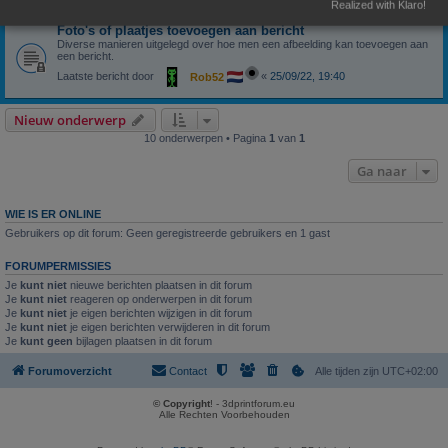
Realized with Klaro!
Foto's of plaatjes toevoegen aan bericht
Diverse manieren uitgelegd over hoe men een afbeelding kan toevoegen aan
een bericht.
Laatste bericht door
«
25/09/22, 19:40
Rob52
Nieuw onderwerp
10 onderwerpen • Pagina
1
van
1
Ga naar
WIE IS ER ONLINE
Gebruikers op dit forum: Geen geregistreerde gebruikers en 1 gast
FORUMPERMISSIES
Je
kunt niet
nieuwe berichten plaatsen in dit forum
Je
kunt niet
reageren op onderwerpen in dit forum
Je
kunt niet
je eigen berichten wijzigen in dit forum
Je
kunt niet
je eigen berichten verwijderen in dit forum
Je
kunt geen
bijlagen plaatsen in dit forum
Forumoverzicht
Contact
Alle tijden zijn
UTC+02:00
© Copyright
! - 3dprintforum.eu
Alle Rechten Voorbehouden