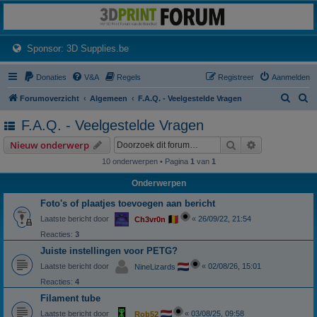
3dprintforum
Het 3D print forum van de Benelux na de sluiting van 3dprintforum.nl
(Opens a new tab)
Sponsor: 3D Supplies.be
Donaties
V&A
Regels
Registreer
Aanmelden
Z
Z
Forumoverzicht
Algemeen
F.A.Q. - Veelgestelde Vragen
o
o
F.A.Q. - Veelgestelde Vragen
e
e
Zoek
Uitgebreid z
Nieuw onderwerp
k
k
10 onderwerpen • Pagina
1
van
1
Onderwerpen
Foto's of plaatjes toevoegen aan bericht
Laatste bericht door
«
26/09/22, 21:54
Ch3vr0n
Reacties:
3
Juiste instellingen voor PETG?
Laatste bericht door
«
02/08/26, 15:01
NineLizards
Reacties:
4
Filament tube
Laatste bericht door
«
03/08/25, 09:58
Rob52