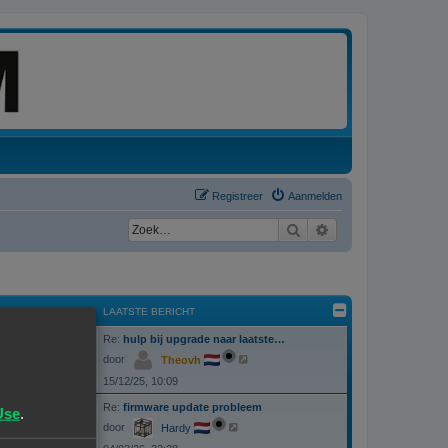
Registreer
Aanmelden
Zoek
Uitgebreid zoeken
BERICHTEN
LAATSTE BERICHT
L
Re:
hulp bij upgrade naar laatste…
B
24
a
B
door
Theovh
a
e
e
t
15/12/25, 10:09
k
s
i
r
t
j
L
Re:
firmware update probleem
e
Use
.
B
137
k
a
i
b
B
door
Hardy
l
a
e
e
e
a
t
r