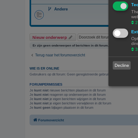
Tec
Andere
The
web
2
Ext
Zoe
Nieuw onderwerp
Opt
dir
Er zijn geen onderwerpen of berichten in dit forum.
3
Terug naar het forumoverzicht
Decline
WIE IS ER ONLINE
Gebruikers op dit forum: Geen geregistreerde gebruikers en 4 gasten
FORUMPERMISSIES
Je
kunt niet
nieuwe berichten plaatsen in dit forum
Je
kunt niet
reageren op onderwerpen in dit forum
Je
kunt niet
je eigen berichten wijzigen in dit forum
Je
kunt niet
je eigen berichten verwijderen in dit forum
Je
kunt geen
bijlagen plaatsen in dit forum
Forumoverzicht