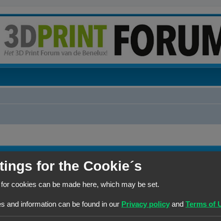
ONDERWERPEN
tings for the Cookie´s
O
6
n
 for cookies can be made here, which may be set.
d
s and information can be found in our
Privacy policy
and
Terms of 
O
12
e
n