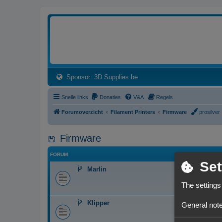
3dprintforum
Het 3D print forum van de Benelux na de sluiting van 3dprintforum.nl
(Opens a new tab)
Sponsor: 3D Supplies.be
Snelle links
Donaties
V&A
Regels
Forumoverzicht
Filament Printers
Firmware
prosilver
Firmware
FORUM
Set
Marlin
The settings
Klipper
General note