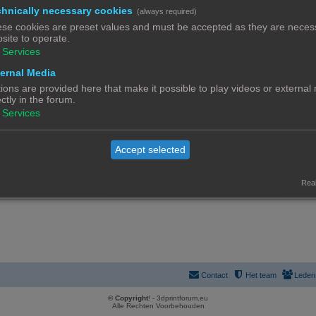
r
hnically necessary cookies
(always required)
d
w
O
1
se cookies are preset values and must be accepted as they are necess
e
site to operate.
e
n
r
Services
r
d
w
ernal Media
p
e
k
Uitgebreid zoeken
e
ions are provided here that make it possible to play videos or external
e
r
ectly in the forum.
r
n
Services
w
p
e
e
Accept selected
r
n
p
Real
e
n
Contact
Het team
Leden
© Copyright
! - 3dprintforum.eu
Alle Rechten Voorbehouden