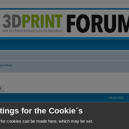
prosilver
k
Uitgebreid zoeken
REACTIES
R
4
tings for the Cookie´s
e
 for cookies can be made here, which may be set.
a
R
5