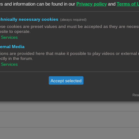
c
e
s and information can be found in our
Privacy policy
and
Terms of 
t
a
R
2
i
c
hnically necessary cookies
e
(always required)
e
se cookies are preset values and must be accepted as they are necess
t
a
R
4
site to operate.
s
i
c
e
Services
e
t
a
ernal Media
R
3
s
i
ions are provided here that make it possible to play videos or external
c
e
ectly in the forum.
e
t
a
Services
ip
R
0
s
i
c
e
e
t
Accept selected
a
s
i
c
e
Real
t
s
i
e
s