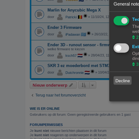
General note
Marlin for Anycubic Mega X
door
»
11/10/24, 12:01
Patricki
Tec
The
Ender 3 Firmware
web
door
»
26/10/22, 18:49
iPadawan
2
Ender 3D - runout sensor - firmware
Ext
welke firmware te kiezen
Opt
door
»
28/04/23, 11:51
ksch57
dir
3
SKR 3 ez moederbord met STM32H723VGT6 ch
door
»
10/04/23, 16:13
Dutchronnie
Decline
Nieuw onderwerp
Terug naar het forumoverzicht
WIE IS ER ONLINE
Gebruikers op dit forum: Geen geregistreerde gebruikers en 1 gast
FORUMPERMISSIES
Je
kunt niet
nieuwe berichten plaatsen in dit forum
Je
kunt niet
reageren op onderwerpen in dit forum