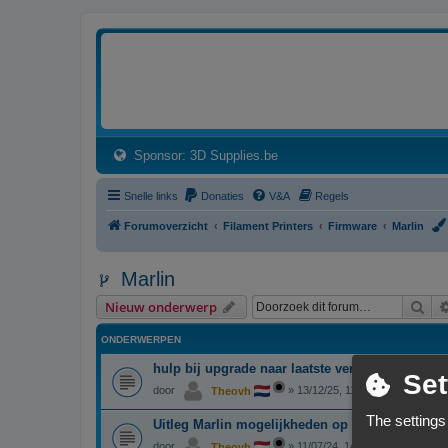
3dprintforum
Het 3D print forum van de Benelux na de sluiting van 3dprintforum.nl
(Opens a new tab)
Sponsor: 3D Supplies.be
Snelle links
Donaties
V&A
Regels
Forumoverzicht
Filament Printers
Firmware
Marlin
Marlin
Zoe
Nieuw onderwerp
ONDERWERPEN
hulp bij upgrade naar laatste versie Marlin
Set
door
»
13/12/25, 11:47
Theovh
The settings
Uitleg Marlin mogelijkheden op LCD scherm
door
»
11/07/24, 14:46
Theovh