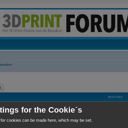
prosilver
k
Uitgebreid zoeken
REACTIES
R
4
tings for the Cookie´s
e
 for cookies can be made here, which may be set.
a
R
5