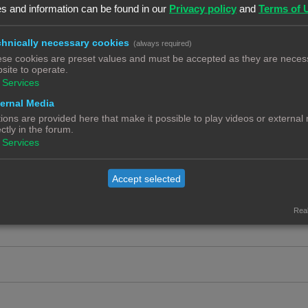
c
e
s and information can be found in our
Privacy policy
and
Terms of 
t
a
R
2
i
c
hnically necessary cookies
e
(always required)
e
se cookies are preset values and must be accepted as they are necess
t
a
R
4
site to operate.
s
i
c
e
Services
e
t
a
ernal Media
R
3
s
i
ions are provided here that make it possible to play videos or external
c
e
ectly in the forum.
e
t
a
Services
ip
R
0
s
i
c
e
e
t
Accept selected
a
s
i
c
e
Real
t
s
i
e
s