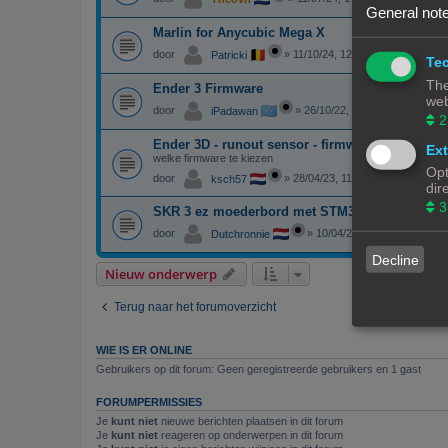
General note
Marlin for Anycubic Mega X
door
»
11/10/24, 12:01
Patricki
Tec
The
Ender 3 Firmware
web
door
»
26/10/22, 18:49
iPadawan
2
Ender 3D - runout sensor - firmware
Ext
welke firmware te kiezen
Opt
door
»
28/04/23, 11:51
ksch57
dir
3
SKR 3 ez moederbord met STM32H723VGT6 ch
door
»
10/04/23, 16:13
Dutchronnie
Decline
Nieuw onderwerp
Terug naar het forumoverzicht
WIE IS ER ONLINE
Gebruikers op dit forum: Geen geregistreerde gebruikers en 1 gast
FORUMPERMISSIES
Je
kunt niet
nieuwe berichten plaatsen in dit forum
Je
kunt niet
reageren op onderwerpen in dit forum