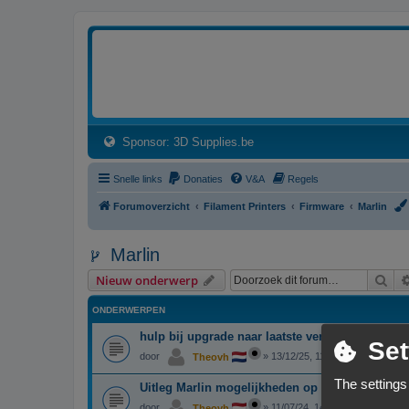
3dprintforum
Het 3D print forum van de Benelux na de sluiting van 3dprintforum.nl
(Opens a new tab)
Sponsor: 3D Supplies.be
Snelle links
Donaties
V&A
Regels
Forumoverzicht
Filament Printers
Firmware
Marlin
Marlin
Zoe
Nieuw onderwerp
ONDERWERPEN
hulp bij upgrade naar laatste versie Marlin
Set
door
»
13/12/25, 11:47
Theovh
The settings
Uitleg Marlin mogelijkheden op LCD scherm
door
»
11/07/24, 14:46
Theovh