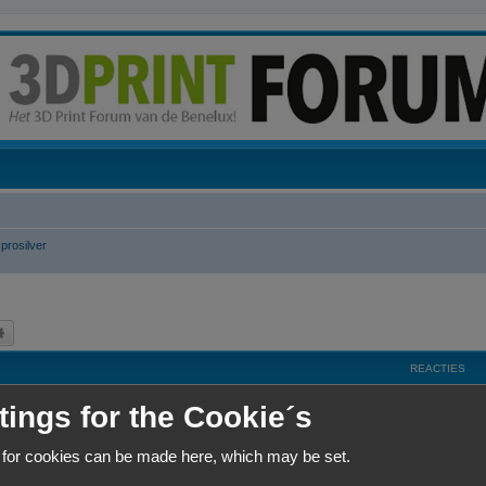
prosilver
k
Uitgebreid zoeken
REACTIES
R
4
tings for the Cookie´s
e
 for cookies can be made here, which may be set.
a
R
5