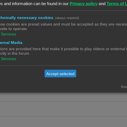
c
e
s and information can be found in our
Privacy policy
and
Terms of 
t
a
R
2
i
c
hnically necessary cookies
e
(always required)
e
se cookies are preset values and must be accepted as they are necess
t
a
R
4
site to operate.
s
i
c
e
Services
e
t
a
ernal Media
R
3
s
i
ions are provided here that make it possible to play videos or external
c
e
ectly in the forum.
e
t
a
Services
ip
R
0
s
i
c
e
e
t
Accept selected
a
s
i
c
e
Real
t
s
i
e
s