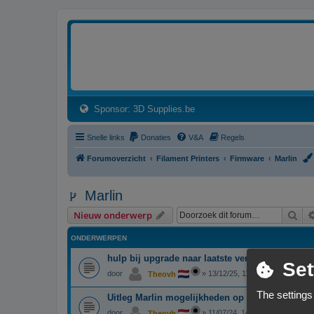
3dprintforum
Het 3D print forum van de Benelux na de sluiting van 3dprintforum.nl
(Opens a new tab)
Sponsor: 3D Supplies.be
Snelle links
Donaties
V&A
Regels
Forumoverzicht
Filament Printers
Firmware
Marlin
Marlin
Zoe
Nieuw onderwerp
ONDERWERPEN
hulp bij upgrade naar laatste versie Marlin
Set
door
»
13/12/25, 11:47
Theovh
The settings
Uitleg Marlin mogelijkheden op LCD scherm
door
»
11/07/24, 14:46
Theovh