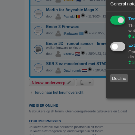
General note
Marlin for Anycubic Mega X
door
»
11/10/24, 12:01
Patricki
Tec
The
Ender 3 Firmware
web
door
»
26/10/22, 18:49
iPadawan
2
Ender 3D - runout sensor - firmware
Ext
welke firmware te kiezen
Opt
door
»
28/04/23, 11:51
ksch57
dir
3
SKR 3 ez moederbord met STM32H723VGT6 ch
door
»
10/04/23, 16:13
Dutchronnie
Decline
Nieuw onderwerp
Terug naar het forumoverzicht
WIE IS ER ONLINE
Gebruikers op dit forum: Geen geregistreerde gebruikers en 1 gast
FORUMPERMISSIES
Je
kunt niet
nieuwe berichten plaatsen in dit forum
Je
kunt niet
reageren op onderwerpen in dit forum