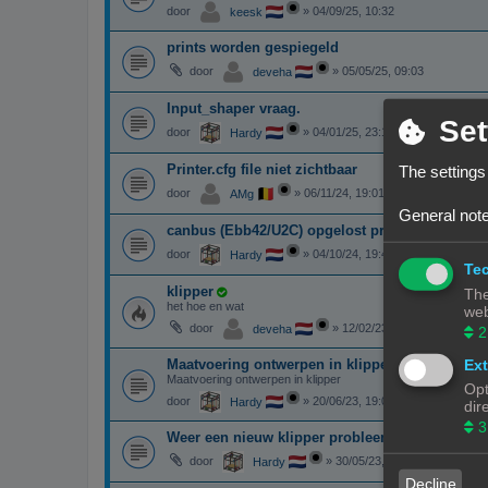
door
»
04/09/25, 10:32
keesk
prints worden gespiegeld
door
»
05/05/25, 09:03
deveha
Input_shaper vraag.
Set
door
»
04/01/25, 23:13
Hardy
Printer.cfg file niet zichtbaar
The settings
door
»
06/11/24, 19:01
AMg
General note
canbus (Ebb42/U2C) opgelost probleem
door
»
04/10/24, 19:48
Hardy
Tec
klipper
The
het hoe en wat
web
door
»
12/02/23, 09:41
deveha
2
Ext
Maatvoering ontwerpen in klipper
Maatvoering ontwerpen in klipper
Opt
door
»
20/06/23, 19:08
Hardy
dir
3
Weer een nieuw klipper probleem
door
»
30/05/23, 20:09
Hardy
Decline