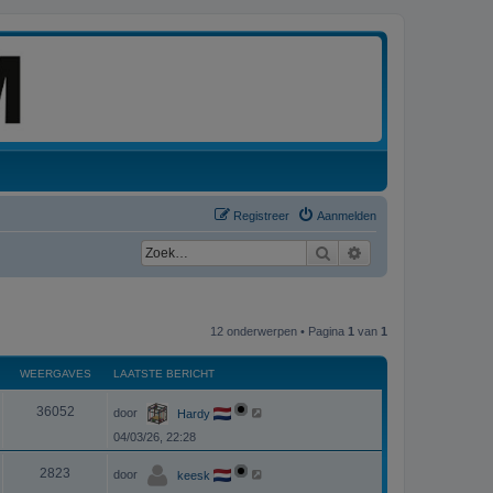
Registreer
Aanmelden
Zoek
Uitgebreid zoeken
12 onderwerpen • Pagina
1
van
1
WEERGAVES
LAATSTE BERICHT
L
W
36052
door
Hardy
a
a
04/03/26, 22:28
e
t
s
L
e
t
W
2823
door
keesk
a
e
a