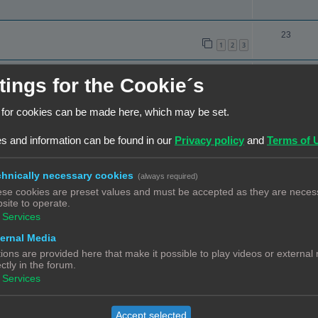
c
e
t
a
R
23
i
c
1
2
3
e
e
t
a
R
2
s
i
tings for the Cookie´s
c
e
e
t
 for cookies can be made here, which may be set.
a
R
3
s
i
c
e
s and information can be found in our
Privacy policy
and
Terms of 
e
t
a
R
0
s
i
c
e
hnically necessary cookies
(always required)
e
t
a
se cookies are preset values and must be accepted as they are necess
R
45
site to operate.
s
i
c
e
1
2
3
4
5
Services
e
t
a
ernal Media
R
6
s
i
c
ions are provided here that make it possible to play videos or external
e
ectly in the forum.
e
t
Services
a
s
i
R
3
c
e
e
Accept selected
t