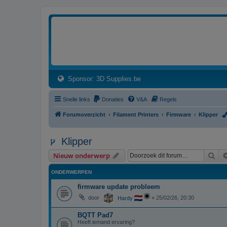
3dprintforum
Het 3D print forum van de Benelux na de sluiting van 3dprintforum.nl
(Opens a new tab)
Sponsor: 3D Supplies.be
Snelle links
Donaties
V&A
Regels
Forumoverzicht
Filament Printers
Firmware
Klipper
Klipper
Zoe
Nieuw onderwerp
ONDERWERPEN
firmware update probleem
door
»
25/02/26, 20:30
Hardy
BQTT Pad7
Heeft iemand ervaring?