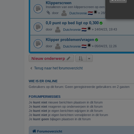
Klipperscreen
Installeren van een klipperscreen op een oude android table
door
»
28/04/23, 09:26
Dutchronnie
0,0 punt op bed ligt op 0,300
door
»
14/04/23, 19:43
Dutchronnie
Klipper problemen/vragen
door
»
05/04/23, 11:26
Dutchronnie
Nieuw onderwerp
Terug naar het forumoverzicht
WIE IS ER ONLINE
Gebruikers op dit forum: Geen geregistreerde gebruikers en 2 gasten
FORUMPERMISSIES
Je
kunt niet
nieuwe berichten plaatsen in dit forum
Je
kunt niet
reageren op onderwerpen in dit forum
Je
kunt niet
je eigen berichten wijzigen in dit forum
Je
kunt niet
je eigen berichten verwijderen in dit forum
Je
kunt geen
bijlagen plaatsen in dit forum
Forumoverzicht