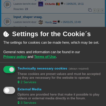
Laatste bericht door
«
19/05/25, 18:11
Ch3vr0n
Reacties:
23
1
2
3
Input_shaper vraag.
Laatste bericht door
«
05/01/25, 13:49
Hardy
Reacties:
2
Settings for the Cookie´s
Printer.cfg file niet zichtbaar
Laatste bericht door
«
07/11/24, 10:25
3DWim
The settings for cookies can be made here, which may be set.
Reacties:
3
canbus (Ebb42/U2C) opgelost probleem
General notes and information can be found in our
Laatste bericht door
«
04/10/24, 19:48
Hardy
Privacy policy
and
Terms of Use
.
klipper
het hoe en wat
Technically necessary cookies
(always required)
Laatste bericht door
«
13/02/24, 10:10
deveha
These cookies are preset values and must be accepted
Reacties:
45
1
2
3
4
5
as they are necessary for the website to operate.
2
Services
Maatvoering ontwerpen in klipper
Maatvoering ontwerpen in klipper
External Media
Laatste bericht door
«
25/06/23, 23:03
Puffeltje
Options are provided here that make it possible to play
Reacties:
6
videos or external media directly in the forum.
Weer een nieuw klipper probleem
3
Services