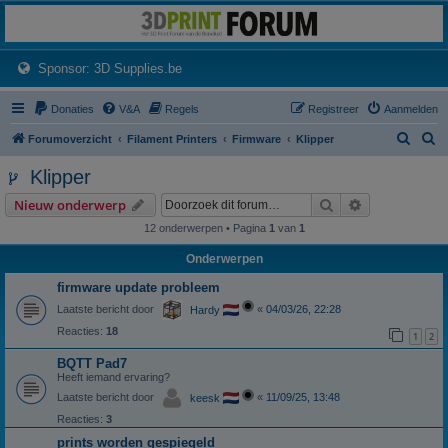
3dprintforum
Het 3D print forum van de Benelux na de sluiting van 3dprintforum.nl
(Opens a new tab)
Sponsor: 3D Supplies.be
Donaties
V&A
Regels
Registreer
Aanmelden
Z
Z
Forumoverzicht
Filament Printers
Firmware
Klipper
o
o
Klipper
e
e
Zoek
Uitgebreid z
Nieuw onderwerp
k
k
12 onderwerpen • Pagina
1
van
1
Onderwerpen
firmware update probleem
Laatste bericht door
«
04/03/26, 22:28
Hardy
Reacties:
18
1
2
BQTT Pad7
Heeft iemand ervaring?
Laatste bericht door
«
11/09/25, 13:48
keesk
Reacties:
3
prints worden gespiegeld