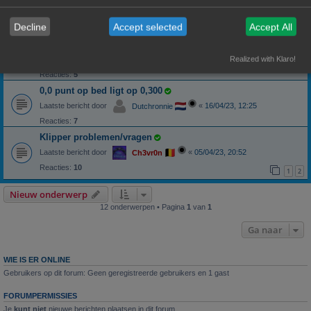
Laatste bericht door
«
01/06/23, 09:49
Ch3vr0n
Reacties:
3
Decline
Accept selected
Accept All
Klipperscreen
Installeren van een klipperscreen op een oude android tablet/phone
Laatste bericht door
«
18/05/23, 22:55
Realized with Klaro!
Hardy
Reacties:
5
0,0 punt op bed ligt op 0,300
Laatste bericht door
«
16/04/23, 12:25
Dutchronnie
Reacties:
7
Klipper problemen/vragen
Laatste bericht door
«
05/04/23, 20:52
Ch3vr0n
Reacties:
10
1
2
Nieuw onderwerp
12 onderwerpen • Pagina
1
van
1
Ga naar
WIE IS ER ONLINE
Gebruikers op dit forum: Geen geregistreerde gebruikers en 1 gast
FORUMPERMISSIES
Je
kunt niet
nieuwe berichten plaatsen in dit forum