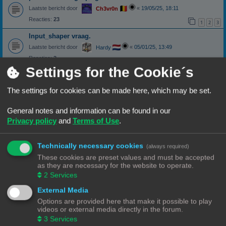
Laatste bericht door
«
19/05/25, 18:11
Ch3vr0n
Reacties:
23
1
2
3
Input_shaper vraag.
Laatste bericht door
«
05/01/25, 13:49
Hardy
Reacties:
2
Settings for the Cookie´s
Printer.cfg file niet zichtbaar
Laatste bericht door
«
07/11/24, 10:25
3DWim
The settings for cookies can be made here, which may be set.
Reacties:
3
canbus (Ebb42/U2C) opgelost probleem
General notes and information can be found in our
Laatste bericht door
«
04/10/24, 19:48
Hardy
Privacy policy
and
Terms of Use
.
klipper
het hoe en wat
Technically necessary cookies
(always required)
Laatste bericht door
«
13/02/24, 10:10
deveha
These cookies are preset values and must be accepted
Reacties:
45
1
2
3
4
5
as they are necessary for the website to operate.
2
Services
Maatvoering ontwerpen in klipper
Maatvoering ontwerpen in klipper
External Media
Laatste bericht door
«
25/06/23, 23:03
Puffeltje
Options are provided here that make it possible to play
Reacties:
6
videos or external media directly in the forum.
Weer een nieuw klipper probleem
3
Services