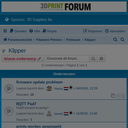
3dprintforum
Het 3D print forum van de Benelux na de sluiting van 3dprintforum.nl
(Opens a new tab)
Sponsor: 3D Supplies.be
Donaties
V&A
Regels
Registreer
Aanmelden
Z
Z
Forumoverzicht
Filament Printers
Firmware
Klipper
o
o
Klipper
e
e
Zoek
Uitgebreid z
Nieuw onderwerp
k
k
12 onderwerpen • Pagina
1
van
1
Onderwerpen
firmware update probleem
Laatste bericht door
«
04/03/26, 22:28
Hardy
Reacties:
18
1
2
BQTT Pad7
Heeft iemand ervaring?
Laatste bericht door
«
11/09/25, 13:48
keesk
Reacties:
3
prints worden gespiegeld