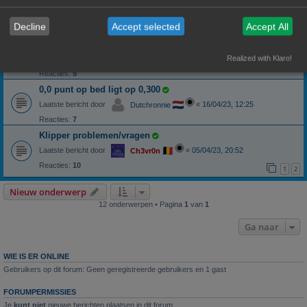
Laatste bericht door
«
01/06/23, 09:49
Ch3vr0n
Reacties:
3
Decline
Accept selected
Accept All
Klipperscreen
Installeren van een klipperscreen op een oude android tablet/phone
Laatste bericht door
«
18/05/23, 22:55
Realized with Klaro!
Hardy
Reacties:
5
0,0 punt op bed ligt op 0,300
Laatste bericht door
«
16/04/23, 12:25
Dutchronnie
Reacties:
7
Klipper problemen/vragen
Laatste bericht door
«
05/04/23, 20:52
Ch3vr0n
Reacties:
10
1
2
Nieuw onderwerp
12 onderwerpen • Pagina
1
van
1
Ga naar
WIE IS ER ONLINE
Gebruikers op dit forum: Geen geregistreerde gebruikers en 1 gast
FORUMPERMISSIES
Je
kunt niet
nieuwe berichten plaatsen in dit forum