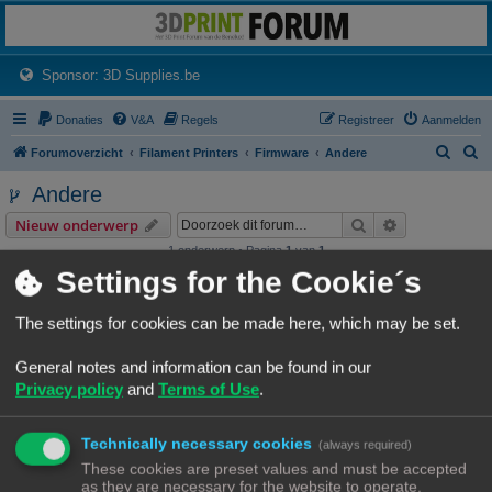
3dprintforum
Het 3D print forum van de Benelux na de sluiting van 3dprintforum.nl
(Opens a new tab)
Sponsor: 3D Supplies.be
Donaties
V&A
Regels
Registreer
Aanmelden
Z
Z
Forumoverzicht
Filament Printers
Firmware
Andere
o
o
Andere
e
e
Zoek
Uitgebreid z
Nieuw onderwerp
k
k
1 onderwerp • Pagina
1
van
1
Settings for the Cookie´s
Onderwerpen
Repetier firmware
The settings for cookies can be made here, which may be set.
Laatste bericht door
«
24/05/26, 18:02
Ch3vr0n
Reacties:
4
General notes and information can be found in our
Privacy policy
and
Terms of Use
.
Nieuw onderwerp
1 onderwerp • Pagina
1
van
1
Technically necessary cookies
(always required)
Ga naar
These cookies are preset values and must be accepted
as they are necessary for the website to operate.