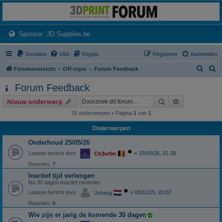
3dprintforum
Het 3D print forum van de Benelux na de sluiting van 3dprintforum.nl
(Opens a new tab)
Sponsor: 3D Supplies.be
Donaties
V&A
Regels
Registreer
Aanmelden
Z
Z
Forumoverzicht
Off-topic
Forum Feedback
o
o
Forum Feedback
e
e
Zoek
Uitgebreid z
Nieuw onderwerp
k
k
25 onderwerpen • Pagina
1
van
1
Onderwerpen
Onderhoud 25/05/26
Laatste bericht door
«
29/05/26, 01:28
Ch3vr0n
Reacties:
7
Inactief tijd verlengen
Na 30 dagen inactief reminder.
Laatste bericht door
«
08/11/25, 20:07
Johang
Reacties:
6
Wie zijn er jarig de komende 30 dagen