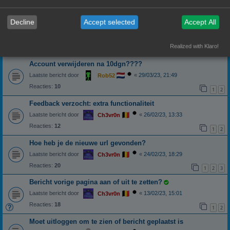
Laatste bericht door
«
08/01/24, 14:58
Banditoz
Reacties:
8
Decline
Accept selected
Accept All
bijlage draaien
Laatste bericht door
«
23/11/23, 21:17
Ch3vr0n
Realized with Klaro!
Reacties:
8
Account verwijderen na 10dgn????
Laatste bericht door
«
29/03/23, 21:49
Rob52
Reacties:
10
1
2
Feedback verzocht: extra functionaliteit
Laatste bericht door
«
26/02/23, 13:33
Ch3vr0n
Reacties:
12
1
2
Hoe heb je de nieuwe url gevonden?
Laatste bericht door
«
24/02/23, 18:29
Ch3vr0n
Reacties:
20
1
2
3
Bericht vorige pagina aan of uit te zetten?
Laatste bericht door
«
13/02/23, 15:01
Ch3vr0n
Reacties:
18
1
2
Moet uitloggen om te zien of bericht geplaatst is