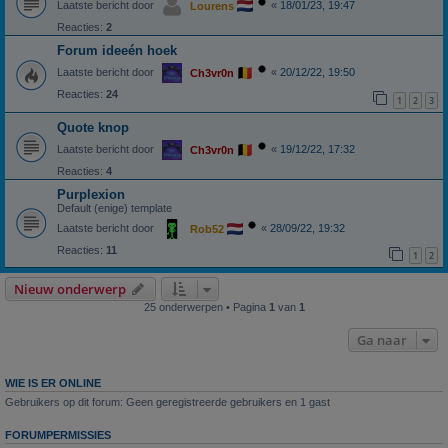
Laatste bericht door
«
18/01/23, 19:47
Lourens
Reacties:
2
Forum ideeén hoek
Laatste bericht door
«
20/12/22, 19:50
Ch3vr0n
Reacties:
24
1
2
3
Quote knop
Laatste bericht door
«
19/12/22, 17:32
Ch3vr0n
Reacties:
4
Purplexion
Default (enige) template
Laatste bericht door
«
28/09/22, 19:32
Rob52
Reacties:
11
1
2
Nieuw onderwerp
25 onderwerpen • Pagina
1
van
1
Ga naar
WIE IS ER ONLINE
Gebruikers op dit forum: Geen geregistreerde gebruikers en 1 gast
FORUMPERMISSIES