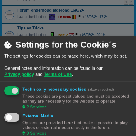
Reacties:
11
1
2
Forum onderhoud afgerond 16/6/24
Laatste bericht door
«
16/06/24, 17:24
Ch3vr0n
Tips en Tricks
Laatste bericht door
«
08/05/24, 09:19
Rob52
Reacties:
11
Settings for the Cookie´s
1
2
Show je printer
The settings for cookies can be made here, which may be set.
Laatste bericht door
«
02/05/24, 17:50
Vink
Reacties:
3
General notes and information can be found in our
Forum onderhoud afgerond 24/04/24
Privacy policy
and
Terms of Use
.
Laatste bericht door
«
21/04/24, 17:33
Ch3vr0n
Technically necessary cookies
Menu losgekoppeld?
(always required)
These cookies are preset values and must be accepted
Laatste bericht door
«
05/04/24, 20:13
3DWim
as they are necessary for the website to operate.
Reacties:
7
2
Services
Gcode upload lukt niet
External Media
Laatste bericht door
«
23/02/24, 21:37
Ch3vr0n
Options are provided here that make it possible to play
Reacties:
17
1
2
videos or external media directly in the forum.
3
Services
Richtlijnen voor professionele verkoop feedback