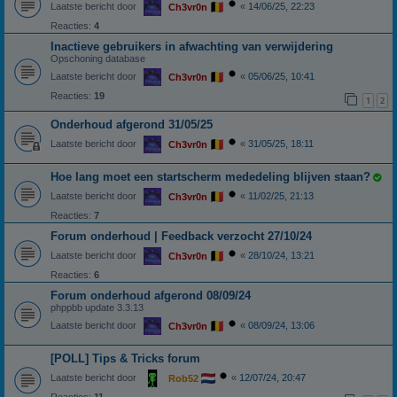
Laatste bericht door
«
14/06/25, 22:23
Ch3vr0n
Reacties:
4
Inactieve gebruikers in afwachting van verwijdering
Opschoning database
Laatste bericht door
«
05/06/25, 10:41
Ch3vr0n
Reacties:
19
1
2
Onderhoud afgerond 31/05/25
Laatste bericht door
«
31/05/25, 18:11
Ch3vr0n
Hoe lang moet een startscherm mededeling blijven staan?
Laatste bericht door
«
11/02/25, 21:13
Ch3vr0n
Reacties:
7
Forum onderhoud | Feedback verzocht 27/10/24
Laatste bericht door
«
28/10/24, 13:21
Ch3vr0n
Reacties:
6
Forum onderhoud afgerond 08/09/24
phppbb update 3.3.13
Laatste bericht door
«
08/09/24, 13:06
Ch3vr0n
[POLL] Tips & Tricks forum
Laatste bericht door
«
12/07/24, 20:47
Rob52