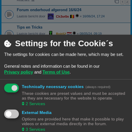
Reacties:
11
1
2
Forum onderhoud afgerond 16/6/24
Laatste bericht door
«
16/06/24, 17:24
Ch3vr0n
Tips en Tricks
Laatste bericht door
«
08/05/24, 09:19
Rob52
Reacties:
11
Settings for the Cookie´s
1
2
Show je printer
The settings for cookies can be made here, which may be set.
Laatste bericht door
«
02/05/24, 17:50
Vink
Reacties:
3
General notes and information can be found in our
Forum onderhoud afgerond 24/04/24
Privacy policy
and
Terms of Use
.
Laatste bericht door
«
21/04/24, 17:33
Ch3vr0n
Technically necessary cookies
Menu losgekoppeld?
(always required)
These cookies are preset values and must be accepted
Laatste bericht door
«
05/04/24, 20:13
3DWim
as they are necessary for the website to operate.
Reacties:
7
2
Services
Gcode upload lukt niet
External Media
Laatste bericht door
«
23/02/24, 21:37
Ch3vr0n
Options are provided here that make it possible to play
Reacties:
17
1
2
videos or external media directly in the forum.
3
Services
Richtlijnen voor professionele verkoop feedback