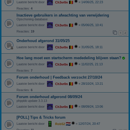
Laatste bericht door
«
14/06/25, 22:23
Ch3vr0n
Reacties:
4
Inactieve gebruikers in afwachting van verwijdering
Opschoning database
Laatste bericht door
«
05/06/25, 10:41
Ch3vr0n
Reacties:
19
1
2
Onderhoud afgerond 31/05/25
Laatste bericht door
«
31/05/25, 18:11
Ch3vr0n
Hoe lang moet een startscherm mededeling blijven staan?
Laatste bericht door
«
11/02/25, 21:13
Ch3vr0n
Reacties:
7
Forum onderhoud | Feedback verzocht 27/10/24
Laatste bericht door
«
28/10/24, 13:21
Ch3vr0n
Reacties:
6
Forum onderhoud afgerond 08/09/24
phppbb update 3.3.13
Laatste bericht door
«
08/09/24, 13:06
Ch3vr0n
[POLL] Tips & Tricks forum
Laatste bericht door
«
12/07/24, 20:47
Rob52