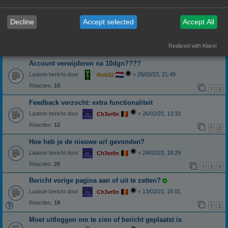
Laatste bericht door
«
08/01/24, 14:58
Banditoz
Reacties:
8
Decline
Accept selected
Accept All
bijlage draaien
Laatste bericht door
«
23/11/23, 21:17
Ch3vr0n
Realized with Klaro!
Reacties:
8
Account verwijderen na 10dgn????
Laatste bericht door
«
29/03/23, 21:49
Rob52
Reacties:
10
1
2
Feedback verzocht: extra functionaliteit
Laatste bericht door
«
26/02/23, 13:33
Ch3vr0n
Reacties:
12
1
2
Hoe heb je de nieuwe url gevonden?
Laatste bericht door
«
24/02/23, 18:29
Ch3vr0n
Reacties:
20
1
2
3
Bericht vorige pagina aan of uit te zetten?
Laatste bericht door
«
13/02/23, 15:01
Ch3vr0n
Reacties:
18
1
2
Moet uitloggen om te zien of bericht geplaatst is