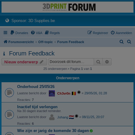
3dprintforum
Het 3D print forum van de Benelux na de sluiting van 3dprintforum.nl
(Opens a new tab)
Sponsor: 3D Supplies.be
Donaties
V&A
Regels
Registreer
Aanmelden
Z
Z
Forumoverzicht
Off-topic
Forum Feedback
o
o
Forum Feedback
e
e
Zoek
Uitgebreid z
Nieuw onderwerp
k
k
25 onderwerpen • Pagina
1
van
1
Onderwerpen
Onderhoud 25/05/26
Laatste bericht door
«
29/05/26, 01:28
Ch3vr0n
Reacties:
7
Inactief tijd verlengen
Na 30 dagen inactief reminder.
Laatste bericht door
«
08/11/25, 20:07
Johang
Reacties:
6
Wie zijn er jarig de komende 30 dagen