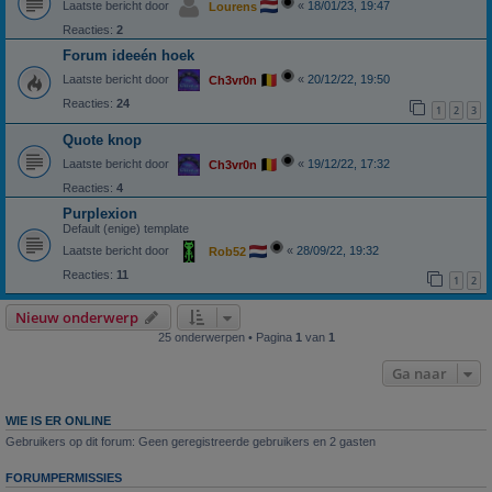
Laatste bericht door
«
18/01/23, 19:47
Lourens
Reacties:
2
Forum ideeén hoek
Laatste bericht door
«
20/12/22, 19:50
Ch3vr0n
Reacties:
24
1
2
3
Quote knop
Laatste bericht door
«
19/12/22, 17:32
Ch3vr0n
Reacties:
4
Purplexion
Default (enige) template
Laatste bericht door
«
28/09/22, 19:32
Rob52
Reacties:
11
1
2
Nieuw onderwerp
25 onderwerpen • Pagina
1
van
1
Ga naar
WIE IS ER ONLINE
Gebruikers op dit forum: Geen geregistreerde gebruikers en 2 gasten
FORUMPERMISSIES