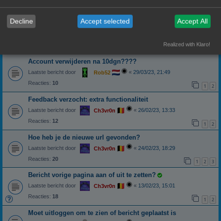
Laatste bericht door
«
08/01/24, 14:58
Banditoz
Reacties:
8
Decline
Accept selected
Accept All
bijlage draaien
Laatste bericht door
«
23/11/23, 21:17
Ch3vr0n
Realized with Klaro!
Reacties:
8
Account verwijderen na 10dgn????
Laatste bericht door
«
29/03/23, 21:49
Rob52
Reacties:
10
1
2
Feedback verzocht: extra functionaliteit
Laatste bericht door
«
26/02/23, 13:33
Ch3vr0n
Reacties:
12
1
2
Hoe heb je de nieuwe url gevonden?
Laatste bericht door
«
24/02/23, 18:29
Ch3vr0n
Reacties:
20
1
2
3
Bericht vorige pagina aan of uit te zetten?
Laatste bericht door
«
13/02/23, 15:01
Ch3vr0n
Reacties:
18
1
2
Moet uitloggen om te zien of bericht geplaatst is