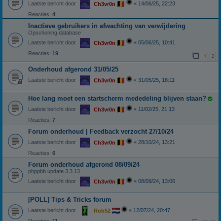
Laatste bericht door
«
14/06/25, 22:23
Ch3vr0n
Reacties:
4
Inactieve gebruikers in afwachting van verwijdering
Opschoning database
Laatste bericht door
«
05/06/25, 10:41
Ch3vr0n
Reacties:
19
1
2
Onderhoud afgerond 31/05/25
Laatste bericht door
«
31/05/25, 18:11
Ch3vr0n
Hoe lang moet een startscherm mededeling blijven staan?
Laatste bericht door
«
11/02/25, 21:13
Ch3vr0n
Reacties:
7
Forum onderhoud | Feedback verzocht 27/10/24
Laatste bericht door
«
28/10/24, 13:21
Ch3vr0n
Reacties:
6
Forum onderhoud afgerond 08/09/24
phppbb update 3.3.13
Laatste bericht door
«
08/09/24, 13:06
Ch3vr0n
[POLL] Tips & Tricks forum
Laatste bericht door
«
12/07/24, 20:47
Rob52