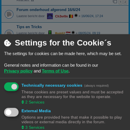
Reacties:
11
1
2
Forum onderhoud afgerond 16/6/24
Laatste bericht door
«
16/06/24, 17:24
Ch3vr0n
Tips en Tricks
Laatste bericht door
«
08/05/24, 09:19
Rob52
Reacties:
11
Settings for the Cookie´s
1
2
Show je printer
The settings for cookies can be made here, which may be set.
Laatste bericht door
«
02/05/24, 17:50
Vink
Reacties:
3
General notes and information can be found in our
Forum onderhoud afgerond 24/04/24
Privacy policy
and
Terms of Use
.
Laatste bericht door
«
21/04/24, 17:33
Ch3vr0n
Technically necessary cookies
Menu losgekoppeld?
(always required)
These cookies are preset values and must be accepted
Laatste bericht door
«
05/04/24, 20:13
3DWim
as they are necessary for the website to operate.
Reacties:
7
2
Services
Gcode upload lukt niet
External Media
Laatste bericht door
«
23/02/24, 21:37
Ch3vr0n
Options are provided here that make it possible to play
Reacties:
17
1
2
videos or external media directly in the forum.
3
Services
Richtlijnen voor professionele verkoop feedback