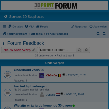
3dprintforum
Het 3D print forum van de Benelux na de sluiting van 3dprintforum.nl
(Opens a new tab)
Sponsor: 3D Supplies.be
Donaties
V&A
Regels
Registreer
Aanmelden
Z
Z
Forumoverzicht
Off-topic
Forum Feedback
o
o
Forum Feedback
e
e
Zoek
Uitgebreid z
Nieuw onderwerp
k
k
25 onderwerpen • Pagina
1
van
1
Onderwerpen
Onderhoud 25/05/26
Laatste bericht door
«
29/05/26, 01:28
Ch3vr0n
Reacties:
7
Inactief tijd verlengen
Na 30 dagen inactief reminder.
Laatste bericht door
«
08/11/25, 20:07
Johang
Reacties:
6
Wie zijn er jarig de komende 30 dagen