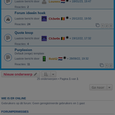
Laatste bericht door
«
18/01/23, 19:47
Lourens
Reacties:
2
Forum ideeén hoek
Laatste bericht door
«
20/12/22, 19:50
Ch3vr0n
Reacties:
24
1
2
3
Quote knop
Laatste bericht door
«
19/12/22, 17:32
Ch3vr0n
Reacties:
4
Purplexion
Default (enige) template
Laatste bericht door
«
28/09/22, 19:32
Rob52
Reacties:
11
1
2
Nieuw onderwerp
25 onderwerpen • Pagina
1
van
1
Ga naar
WIE IS ER ONLINE
Gebruikers op dit forum: Geen geregistreerde gebruikers en 1 gast
FORUMPERMISSIES