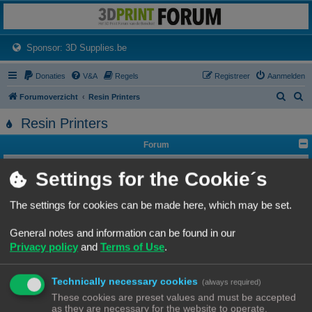
3dprintforum
Het 3D print forum van de Benelux na de sluiting van 3dprintforum.nl
(Opens a new tab)
Sponsor: 3D Supplies.be
Donaties
V&A
Regels
Registreer
Aanmelden
Z
Z
Forumoverzicht
Resin Printers
o
o
Resin Printers
e
e
Forum
k
k
3D-printer specifieke vragen
Settings for the Cookie´s
Is je keuze van 3D-printer gemaakt en aangekocht, maar je hebt nadien nog
een vraag? Heb je een probleem met een 3D print, en zoek je hulp? Dan is dit
z'n plek.
Onderwerpen:
17
The settings for cookies can be made here, which may be set.
3D print resultaten
Heb je een geslaagde print die je wil delen? Mooi, we bekijken het graag hier.
General notes and information can be found in our
Onderwerpen:
6
Privacy policy
and
Terms of Use
.
Software
Heb je een vraag omtrent je slicer software, we zien het graag hier
verschijnen.
Technically necessary cookies
(always required)
Onderwerpen:
5
These cookies are preset values and must be accepted
Handleidingen
as they are necessary for the website to operate.