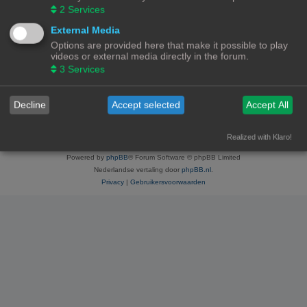
Handleidingen voor beginners & gevorderden
2
Services
External Media
Ga naar
Options are provided here that make it possible to play
videos or external media directly in the forum.
3
Services
WIE IS ER ONLINE
Gebruikers op dit forum: Geen geregistreerde gebruikers en 2 gasten
Forumoverzicht
Contact
Alle tijden zijn
UTC+02:00
Decline
Accept selected
Accept All
© Copyright
! - 3dprintforum.eu
Alle Rechten Voorbehouden
Realized with Klaro!
Powered by
phpBB
® Forum Software © phpBB Limited
Nederlandse vertaling door
phpBB.nl
.
Privacy
|
Gebruikersvoorwaarden