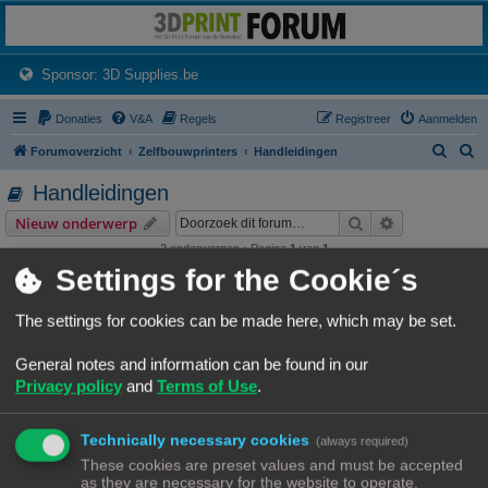
3dprintforum
Het 3D print forum van de Benelux na de sluiting van 3dprintforum.nl
(Opens a new tab)
Sponsor: 3D Supplies.be
Donaties
V&A
Regels
Registreer
Aanmelden
Z
Z
Forumoverzicht
Zelfbouwprinters
Handleidingen
o
o
Handleidingen
e
e
Zoek
Uitgebreid z
Nieuw onderwerp
k
k
2 onderwerpen • Pagina
1
van
1
Settings for the Cookie´s
Onderwerpen
Cube zelfbouw
The settings for cookies can be made here, which may be set.
Laatste bericht door
«
16/12/22, 20:43
Rob52
Reacties:
4
General notes and information can be found in our
Privacy policy
and
Terms of Use
.
Z-offset instellen
Instellen Z-offset bij gebruik bltouch of andere probe
Laatste bericht door
«
01/10/22, 20:16
Rob52
Technically necessary cookies
(always required)
Reacties:
3
These cookies are preset values and must be accepted
Nieuw onderwerp
as they are necessary for the website to operate.