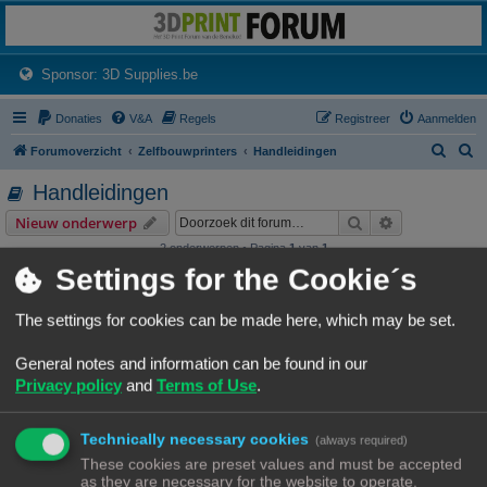
3dprintforum
Het 3D print forum van de Benelux na de sluiting van 3dprintforum.nl
(Opens a new tab)
Sponsor: 3D Supplies.be
Donaties
V&A
Regels
Registreer
Aanmelden
Z
Z
Forumoverzicht
Zelfbouwprinters
Handleidingen
o
o
Handleidingen
e
e
Zoek
Uitgebreid z
Nieuw onderwerp
k
k
2 onderwerpen • Pagina
1
van
1
Settings for the Cookie´s
Onderwerpen
Cube zelfbouw
The settings for cookies can be made here, which may be set.
Laatste bericht door
«
16/12/22, 20:43
Rob52
Reacties:
4
General notes and information can be found in our
Privacy policy
and
Terms of Use
.
Z-offset instellen
Instellen Z-offset bij gebruik bltouch of andere probe
Laatste bericht door
«
01/10/22, 20:16
Rob52
Technically necessary cookies
(always required)
Reacties:
3
These cookies are preset values and must be accepted
Nieuw onderwerp
as they are necessary for the website to operate.