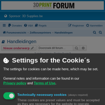
3dprintforum
Het 3D print forum van de Benelux na de sluiting van 3dprintforum.nl
(Opens a new tab)
Sponsor: 3D Supplies.be
Donaties
V&A
Regels
Registreer
Aanmelden
Z
Z
Forumoverzicht
Zelfbouwprinters
Handleidingen
o
o
Handleidingen
e
e
Zoek
Uitgebreid z
Nieuw onderwerp
k
k
2 onderwerpen • Pagina
1
van
1
Settings for the Cookie´s
Onderwerpen
Cube zelfbouw
The settings for cookies can be made here, which may be set.
Laatste bericht door
«
16/12/22, 20:43
Rob52
Reacties:
4
General notes and information can be found in our
Privacy policy
and
Terms of Use
.
Z-offset instellen
Instellen Z-offset bij gebruik bltouch of andere probe
Laatste bericht door
«
01/10/22, 20:16
Rob52
Technically necessary cookies
(always required)
Reacties:
3
These cookies are preset values and must be accepted
Nieuw onderwerp
as they are necessary for the website to operate.