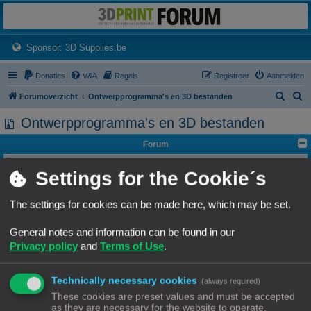
3dprintforum
Het 3D print forum van de Benelux na de sluiting van 3dprintforum.nl
(Opens a new tab)
Sponsor: 3D Supplies.be
Donaties
V&A
Regels
Registreer
Aanmelden
Z
Z
Forumoverzicht
Ontwerpprogramma's en 3D bestanden
o
o
Ontwerpprogramma's en 3D bestanden
e
e
Forum
k
k
3D scannen
Settings for the Cookie´s
Vragen rond 3D scanning (en bijhorende software/hardware) horen hier.
Onderwerpen:
6
Ontwerpsoftware
The settings for cookies can be made here, which may be set.
Zit je met een vraag rond het gebruik van de ontwerpsoftware, die horen hier.
Onderwerpen:
17
General notes and information can be found in our
3D bestanden
Privacy policy
and
Terms of Use
.
Wil je een specifiek bestand delen enkel onder de gebruikers van dit forum, of
zoek je een specifiek 3d model bestand dan is dit de plek.
Onderwerpen:
12
Technically necessary cookies
(always required)
These cookies are preset values and must be accepted
Ga naar
as they are necessary for the website to operate.