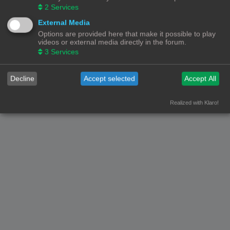
2
Services
WIE IS ER ONLINE
External Media
Gebruikers op dit forum: Geen geregistreerde gebruikers en 1 gast
Options are provided here that make it possible to play
videos or external media directly in the forum.
Forumoverzicht
Contact
Alle tijden zijn
UTC+02:00
3
Services
© Copyright
! - 3dprintforum.eu
Alle Rechten Voorbehouden
Decline
Accept selected
Accept All
Powered by
phpBB
® Forum Software © phpBB Limited
Nederlandse vertaling door
phpBB.nl
.
Realized with Klaro!
Privacy
|
Gebruikersvoorwaarden