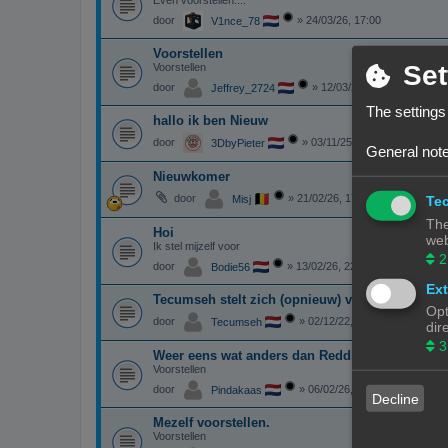
door
»
24/03/26, 17:00
V1nce_78
Voorstellen
Set
Voorstellen
door
»
12/03/26, 20:49
Jeffrey_2724
The settings
hallo ik ben Nieuw
door
»
03/11/25, 19:28
3DbyPieter
General note
Nieuwkomer
door
»
21/02/26, 17:41
Misj
Tec
The
Hoi
web
Ik stel mijzelf voor
2
door
»
13/02/26, 22:52
Bodie56
Ext
Tecumseh stelt zich (opnieuw) voor
Opt
door
»
02/12/22, 13:27
Tecumseh
dir
3
Weer eens wat anders dan Reddit
Voorstellen
door
»
06/02/26, 15:19
Pindakaas
Decline
Mezelf voorstellen.
Voorstellen