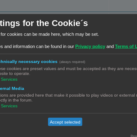
c
e
e
t
a
s
R
2
i
tings for the Cookie´s
c
e
e
t
a
 for cookies can be made here, which may be set.
s
i
R
11
c
1
2
e
s and information can be found in our
Privacy policy
and
Terms of 
e
t
s
a
R
5
i
hnically necessary cookies
c
(always required)
e
e
se cookies are preset values and must be accepted as they are necess
t
a
R
2
site to operate.
s
i
Services
c
e
e
t
ernal Media
a
R
10
s
ions are provided here that make it possible to play videos or external
i
c
1
2
ectly in the forum.
e
e
t
Services
a
R
0
s
i
c
e
e
Accept selected
t
a
s
R
6
i
c
Real