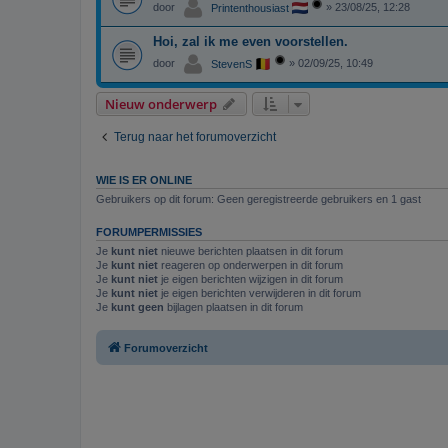
door
»
23/08/25, 12:28
Printenthousiast
Hoi, zal ik me even voorstellen.
door
»
02/09/25, 10:49
StevenS
Nieuw onderwerp
Terug naar het forumoverzicht
WIE IS ER ONLINE
Gebruikers op dit forum: Geen geregistreerde gebruikers en 1 gast
FORUMPERMISSIES
Je
kunt niet
nieuwe berichten plaatsen in dit forum
Je
kunt niet
reageren op onderwerpen in dit forum
Je
kunt niet
je eigen berichten wijzigen in dit forum
Je
kunt niet
je eigen berichten verwijderen in dit forum
Je
kunt geen
bijlagen plaatsen in dit forum
Forumoverzicht