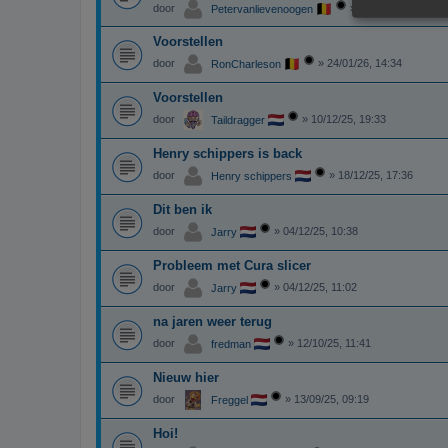
door
»
29/01/26, 14:32
Petervanlievenoogen
Voorstellen
door
»
24/01/26, 14:34
RonCharleson
Voorstellen
door
»
10/12/25, 19:33
Taildragger
Henry schippers is back
door
»
18/12/25, 17:36
Henry schippers
Dit ben ik
door
»
04/12/25, 10:38
Jarry
Probleem met Cura slicer
door
»
04/12/25, 11:02
Jarry
na jaren weer terug
door
»
12/10/25, 11:41
fredman
Nieuw hier
door
»
13/09/25, 09:19
Freggel
Hoi!