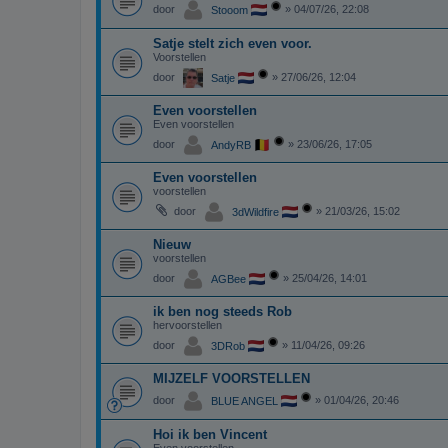
door
»
04/07/26, 22:08
Stooom
Satje stelt zich even voor.
Voorstellen
door
»
27/06/26, 12:04
Satje
Even voorstellen
Even voorstellen
door
»
23/06/26, 17:05
AndyRB
Even voorstellen
voorstellen
door
»
21/03/26, 15:02
3dWildfire
Nieuw
voorstellen
door
»
25/04/26, 14:01
AGBee
ik ben nog steeds Rob
hervoorstellen
door
»
11/04/26, 09:26
3DRob
MIJZELF VOORSTELLEN
door
»
01/04/26, 20:46
BLUE ANGEL
Hoi ik ben Vincent
Even voorstellen....