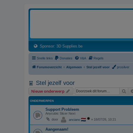
3dprintforum
Het 3D print forum van de Benelux na de sluiting van 3dprintforum.nl
(Opens a new tab)
Sponsor: 3D Supplies.be
Snelle links
Donaties
V&A
Regels
Forumoverzicht
Algemeen
Stel jezelf voor
prosilver
Stel jezelf voor
Zoe
Nieuw onderwerp
ONDERWERPEN
Support Probleem
Anycubic Slicer Next
door
»
16/07/26, 10:21
anciano
Aangenaam!