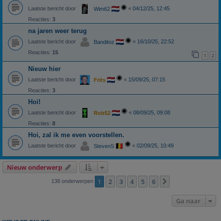
Laatste bericht door
«
04/12/25, 12:45
Wim62
Reacties:
3
na jaren weer terug
Laatste bericht door
«
16/10/25, 22:52
Banditoz
Reacties:
15
1
2
Nieuw hier
Laatste bericht door
«
15/09/25, 07:15
Frits
Reacties:
3
Hoi!
Laatste bericht door
«
08/09/25, 09:08
Rob52
Reacties:
8
Hoi, zal ik me even voorstellen.
Laatste bericht door
«
02/09/25, 10:49
StevenS
Nieuw onderwerp
1
2
3
4
5
6
Volgende
138 onderwerpen
Ga naar