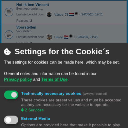
Hoi ik ben Vincent
Even voorstellen....
Laatste bericht door
«
24/03/26, 19:31
V1nce_78
Reacties:
2
Voorstellen
Voorstellen
Laatste bericht door
«
12/03/26, 21:33
Hardy
Reacties:
2
Settings for the Cookie´s
hallo ik ben Nieuw
Laatste bericht door
«
03/03/26, 16:13
Rob52
The settings for cookies can be made here, which may be set.
Reacties:
11
1
2
Nieuwkomer
General notes and information can be found in our
Laatste bericht door
«
22/02/26, 17:17
Misj
Privacy policy
and
Terms of Use
.
Reacties:
5
Hoi
Technically necessary cookies
(always required)
Ik stel mijzelf voor
These cookies are preset values and must be accepted
Laatste bericht door
«
15/02/26, 09:54
Hardy
as they are necessary for the website to operate.
Reacties:
2
2
Services
Tecumseh stelt zich (opnieuw) voor
External Media
Laatste bericht door
«
07/02/26, 14:13
NineLizards
Options are provided here that make it possible to play
Reacties:
10
1
2