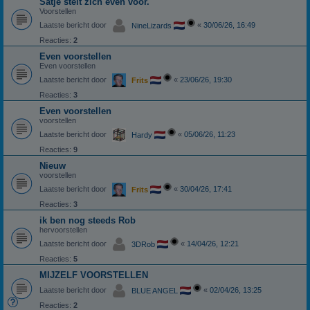
Satje stelt zich even voor.
Voorstellen
Laatste bericht door
«
30/06/26, 16:49
NineLizards
Reacties:
2
Even voorstellen
Even voorstellen
Laatste bericht door
«
23/06/26, 19:30
Frits
Reacties:
3
Even voorstellen
voorstellen
Laatste bericht door
«
05/06/26, 11:23
Hardy
Reacties:
9
Nieuw
voorstellen
Laatste bericht door
«
30/04/26, 17:41
Frits
Reacties:
3
ik ben nog steeds Rob
hervoorstellen
Laatste bericht door
«
14/04/26, 12:21
3DRob
Reacties:
5
MIJZELF VOORSTELLEN
Laatste bericht door
«
02/04/26, 13:25
BLUE ANGEL
Reacties:
2