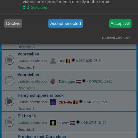
videos or external media directly in the forum.
3
Services
Weer eens wat anders dan Reddit
Voorstellen
Laatste bericht door
«
06/02/26, 15:19
Pindakaas
Decline
Accept selected
Accept All
Mezelf voorstellen.
Voorstellen
Realized with Klaro!
Laatste bericht door
«
05/02/26, 12:14
3DWim
Reacties:
6
Voorstellen
Laatste bericht door
«
25/01/26, 23:41
Dirk
Reacties:
5
Voorstellen
Laatste bericht door
«
07/01/26, 14:26
Taildragger
Reacties:
8
Henry schippers is back
Laatste bericht door
«
24/12/25, 15:13
Ch3vr0n
Reacties:
8
Dit ben ik
Laatste bericht door
«
05/12/25, 11:24
3DWim
Reacties:
2
Probleem met Cura slicer