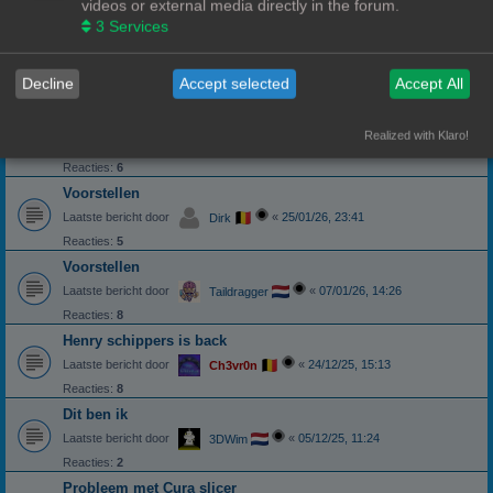
videos or external media directly in the forum.
3
Services
Weer eens wat anders dan Reddit
Voorstellen
Laatste bericht door
«
06/02/26, 15:19
Pindakaas
Decline
Accept selected
Accept All
Mezelf voorstellen.
Voorstellen
Realized with Klaro!
Laatste bericht door
«
05/02/26, 12:14
3DWim
Reacties:
6
Voorstellen
Laatste bericht door
«
25/01/26, 23:41
Dirk
Reacties:
5
Voorstellen
Laatste bericht door
«
07/01/26, 14:26
Taildragger
Reacties:
8
Henry schippers is back
Laatste bericht door
«
24/12/25, 15:13
Ch3vr0n
Reacties:
8
Dit ben ik
Laatste bericht door
«
05/12/25, 11:24
3DWim
Reacties:
2
Probleem met Cura slicer