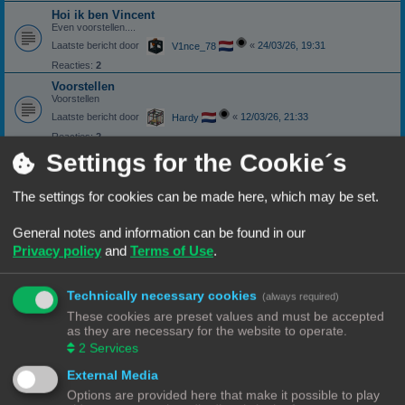
Hoi ik ben Vincent
Even voorstellen....
Laatste bericht door
«
24/03/26, 19:31
V1nce_78
Reacties:
2
Voorstellen
Voorstellen
Laatste bericht door
«
12/03/26, 21:33
Hardy
Reacties:
2
Settings for the Cookie´s
hallo ik ben Nieuw
Laatste bericht door
«
03/03/26, 16:13
Rob52
The settings for cookies can be made here, which may be set.
Reacties:
11
1
2
Nieuwkomer
General notes and information can be found in our
Laatste bericht door
«
22/02/26, 17:17
Misj
Privacy policy
and
Terms of Use
.
Reacties:
5
Hoi
Technically necessary cookies
(always required)
Ik stel mijzelf voor
These cookies are preset values and must be accepted
Laatste bericht door
«
15/02/26, 09:54
Hardy
as they are necessary for the website to operate.
Reacties:
2
2
Services
Tecumseh stelt zich (opnieuw) voor
External Media
Laatste bericht door
«
07/02/26, 14:13
NineLizards
Options are provided here that make it possible to play
Reacties:
10
1
2