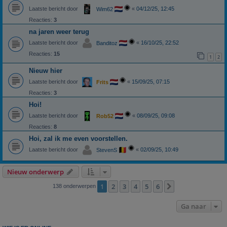
Laatste bericht door
«
04/12/25, 12:45
Wim62
Reacties:
3
na jaren weer terug
Laatste bericht door
«
16/10/25, 22:52
Banditoz
Reacties:
15
1
2
Nieuw hier
Laatste bericht door
«
15/09/25, 07:15
Frits
Reacties:
3
Hoi!
Laatste bericht door
«
08/09/25, 09:08
Rob52
Reacties:
8
Hoi, zal ik me even voorstellen.
Laatste bericht door
«
02/09/25, 10:49
StevenS
Nieuw onderwerp
1
2
3
4
5
6
Volgende
138 onderwerpen
Ga naar