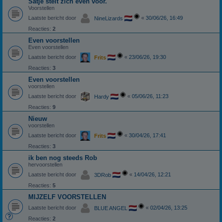
Satje stelt zich even voor.
Voorstellen
Laatste bericht door
«
30/06/26, 16:49
NineLizards
Reacties:
2
Even voorstellen
Even voorstellen
Laatste bericht door
«
23/06/26, 19:30
Frits
Reacties:
3
Even voorstellen
voorstellen
Laatste bericht door
«
05/06/26, 11:23
Hardy
Reacties:
9
Nieuw
voorstellen
Laatste bericht door
«
30/04/26, 17:41
Frits
Reacties:
3
ik ben nog steeds Rob
hervoorstellen
Laatste bericht door
«
14/04/26, 12:21
3DRob
Reacties:
5
MIJZELF VOORSTELLEN
Laatste bericht door
«
02/04/26, 13:25
BLUE ANGEL
Reacties:
2