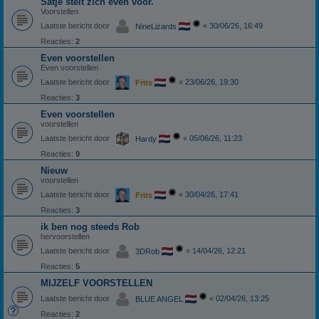
Satje stelt zich even voor.
Voorstellen
Laatste bericht door
«
30/06/26, 16:49
NineLizards
Reacties:
2
Even voorstellen
Even voorstellen
Laatste bericht door
«
23/06/26, 19:30
Frits
Reacties:
3
Even voorstellen
voorstellen
Laatste bericht door
«
05/06/26, 11:23
Hardy
Reacties:
9
Nieuw
voorstellen
Laatste bericht door
«
30/04/26, 17:41
Frits
Reacties:
3
ik ben nog steeds Rob
hervoorstellen
Laatste bericht door
«
14/04/26, 12:21
3DRob
Reacties:
5
MIJZELF VOORSTELLEN
Laatste bericht door
«
02/04/26, 13:25
BLUE ANGEL
Reacties:
2