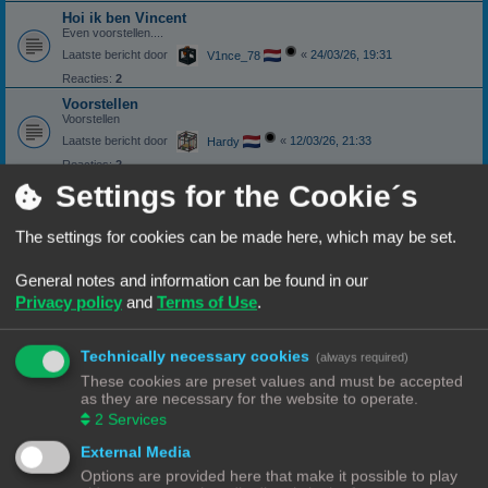
Hoi ik ben Vincent
Even voorstellen....
Laatste bericht door
«
24/03/26, 19:31
V1nce_78
Reacties:
2
Voorstellen
Voorstellen
Laatste bericht door
«
12/03/26, 21:33
Hardy
Reacties:
2
Settings for the Cookie´s
hallo ik ben Nieuw
Laatste bericht door
«
03/03/26, 16:13
Rob52
The settings for cookies can be made here, which may be set.
Reacties:
11
1
2
Nieuwkomer
General notes and information can be found in our
Laatste bericht door
«
22/02/26, 17:17
Misj
Privacy policy
and
Terms of Use
.
Reacties:
5
Hoi
Technically necessary cookies
(always required)
Ik stel mijzelf voor
These cookies are preset values and must be accepted
Laatste bericht door
«
15/02/26, 09:54
Hardy
as they are necessary for the website to operate.
Reacties:
2
2
Services
Tecumseh stelt zich (opnieuw) voor
External Media
Laatste bericht door
«
07/02/26, 14:13
NineLizards
Options are provided here that make it possible to play
Reacties:
10
1
2