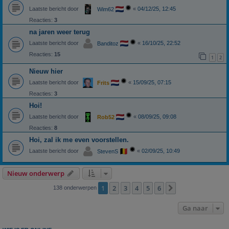
Laatste bericht door
«
04/12/25, 12:45
Wim62
Reacties:
3
na jaren weer terug
Laatste bericht door
«
16/10/25, 22:52
Banditoz
Reacties:
15
1
2
Nieuw hier
Laatste bericht door
«
15/09/25, 07:15
Frits
Reacties:
3
Hoi!
Laatste bericht door
«
08/09/25, 09:08
Rob52
Reacties:
8
Hoi, zal ik me even voorstellen.
Laatste bericht door
«
02/09/25, 10:49
StevenS
Nieuw onderwerp
1
2
3
4
5
6
Volgende
138 onderwerpen
Ga naar