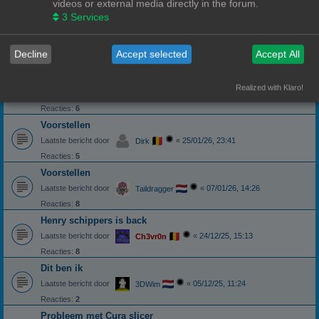
videos or external media directly in the forum.
3
Services
Weer eens wat anders dan Reddit
Voorstellen
Laatste bericht door
«
06/02/26, 15:19
Pindakaas
Decline
Accept selected
Accept All
Mezelf voorstellen.
Voorstellen
Realized with Klaro!
Laatste bericht door
«
05/02/26, 12:14
3DWim
Reacties:
6
Voorstellen
Laatste bericht door
«
25/01/26, 23:41
Dirk
Reacties:
5
Voorstellen
Laatste bericht door
«
07/01/26, 14:26
Taildragger
Reacties:
8
Henry schippers is back
Laatste bericht door
«
24/12/25, 15:13
Ch3vr0n
Reacties:
8
Dit ben ik
Laatste bericht door
«
05/12/25, 11:24
3DWim
Reacties:
2
Probleem met Cura slicer