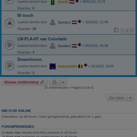
Laatste bericht door
«
06/01/23, 21:01
Rob52
Reacties:
9
Bl touch
Laatste bericht door
«
19/12/22, 12:49
Banditoz
Reacties:
28
1
2
3
LW-PLA-HT van Colorfabb
Laatste bericht door
«
04/12/22, 16:18
Banditoz
Reacties:
3
Dreamfusion.
Laatste bericht door
«
11/10/22, 16:02
Robbel2005
Reacties:
3
Nieuw onderwerp
19 onderwerpen • Pagina
1
van
1
Ga naar
WIE IS ER ONLINE
Gebruikers op dit forum: Geen geregistreerde gebruikers en 1 gast
FORUMPERMISSIES
Je
kunt niet
nieuwe berichten plaatsen in dit forum
Je
kunt niet
reageren op onderwerpen in dit forum