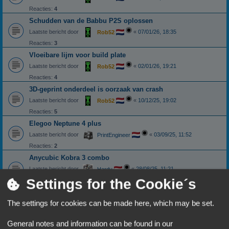
Reacties:
4
Schudden van de Babbu P2S oplossen
Laatste bericht door
«
07/01/26, 18:35
Rob52
Reacties:
3
Vloeibare lijm voor build plate
Laatste bericht door
«
02/01/26, 19:21
Rob52
Reacties:
4
3D-geprint onderdeel is oorzaak van crash
Laatste bericht door
«
10/12/25, 19:02
Rob52
Reacties:
5
Elegoo Neptune 4 plus
Laatste bericht door
«
03/09/25, 11:52
PrintEngineer
Reacties:
2
Anycubic Kobra 3 combo
Laatste bericht door
«
28/08/25, 11:21
Hardy
Settings for the Cookie´s
Reacties:
11
1
2
Bednivellering Bambu A1/A1mini
The settings for cookies can be made here, which may be set.
Laatste bericht door
«
01/06/25, 15:13
WolfmanNed
General notes and information can be found in our
Cura start niet met Remote desktop sessie oplossing