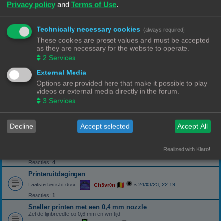
Privacy policy
and
Terms of Use
.
Laatste bericht door
«
29/03/25, 20:39
MaestroLmpio
Reacties:
2
Technically necessary cookies
(always required)
Smeerboel
These cookies are preset values and must be accepted
Laatste bericht door
«
04/05/24, 17:10
Wim62
as they are necessary for the website to operate.
Reacties:
1
2
Services
Priegelen
External Media
Laatste bericht door
«
04/05/24, 13:59
Frits
Options are provided here that make it possible to play
Reacties:
9
videos or external media directly in the forum.
Spiegelen
3
Services
Laatste bericht door
«
11/04/24, 16:30
Frits
Reacties:
12
1
2
Decline
Accept selected
Accept All
Pen en gat
Over toleranties
Realized with Klaro!
Laatste bericht door
«
27/03/24, 07:49
Frits
Reacties:
4
Printeruitdagingen
Laatste bericht door
«
24/03/23, 22:19
Ch3vr0n
Reacties:
1
Sneller printen met een 0,4 mm nozzle
Zet de lijnbreedte op 0,6 mm en win tijd