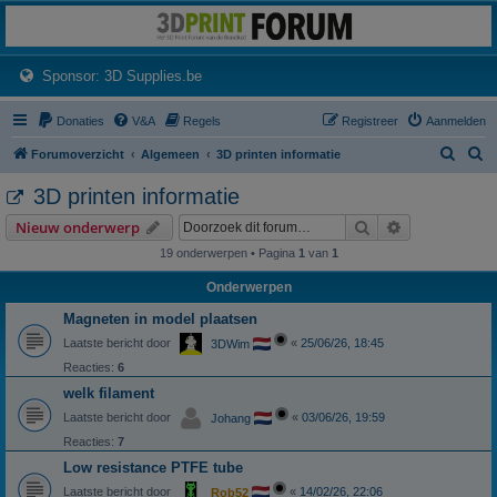
3dprintforum
Het 3D print forum van de Benelux na de sluiting van 3dprintforum.nl
(Opens a new tab)
Sponsor: 3D Supplies.be
Donaties
V&A
Regels
Registreer
Aanmelden
Z
Z
Forumoverzicht
Algemeen
3D printen informatie
o
o
3D printen informatie
e
e
Zoek
Uitgebreid z
Nieuw onderwerp
k
k
19 onderwerpen • Pagina
1
van
1
Onderwerpen
Magneten in model plaatsen
Laatste bericht door
«
25/06/26, 18:45
3DWim
Reacties:
6
welk filament
Laatste bericht door
«
03/06/26, 19:59
Johang
Reacties:
7
Low resistance PTFE tube
Laatste bericht door
«
14/02/26, 22:06
Rob52