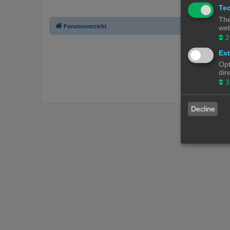
Tec
The
Forumoverzicht
web
2
Ext
Opt
dir
3
Decline