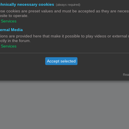
hnically necessary cookies
(always required)
se cookies are preset values and must be accepted as they are necess
Contact
Het team
Leden
site to operate.
Services
© Copyright
! - 3dprintforum.eu
Alle Rechten Voorbehouden
ernal Media
ions are provided here that make it possible to play videos or external
Powered by
phpBB
® Forum Software © phpBB Limited
ectly in the forum.
Nederlandse vertaling door
phpBB.nl
.
Services
Privacy
|
Gebruikersvoorwaarden
Accept selected
Real