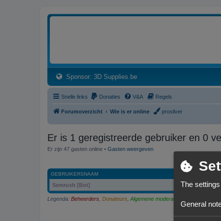
3dprintforum
Het 3D print forum van de Benelux na de sluiting van 3dprintforum.nl
(Opens a new tab)
Sponsor: 3D Supplies.be
Snelle links
Donaties
V&A
Regels
Forumoverzicht
Wie is er online
prosilver
Er is 1 geregistreerde gebruiker en 0 v
Er zijn 47 gasten online •
Gasten weergeven
Set
GEBRUIKERSNAAM
The settings
Semrush [Bot]
Legenda:
Beheerders
,
Donateurs
,
Algemene moderators
,
Onlangs gereg
General note