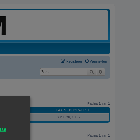
Registreer
Aanmelden
Zoek
Uitgebreid zoeken
Pagina
1
van
1
LAATST BIJGEWERKT
08/08/26, 13:37
Use
.
Pagina
1
van
1