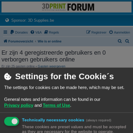
3dprintforum
Het 3D print forum van de Benelux na de sluiting van 3dprintforum.nl
(Opens a new tab)
Sponsor: 3D Supplies.be
Donaties
V&A
Regels
Registreer
Aanmelden
Z
Z
Forumoverzicht
Wie is er online
o
o
Er zijn 4 geregistreerde gebruikers en 0
e
e
verborgen gebruikers online
k
k
Er zijn 25 gasten online •
Gasten weergeven
Pagina
1
van
1
Settings for the Cookie´s
Gebruikersnaam
Semrush [Bot]
The settings for cookies can be made here, which may be set.
Forumlocatie
Leest onderwerp in Forum Feedback
Laatst bijgewerkt
08/08/26, 09:06
General notes and information can be found in our
Gebruikersnaam
Ahrefs [Bot]
Privacy policy
and
Terms of Use
.
Forumlocatie
Bekijkt onderwerpen in Klipper
Laatst bijgewerkt
08/08/26, 09:06
Technically necessary cookies
(always required)
Gebruikersnaam
Google [Bot]
These cookies are preset values and must be accepted
as they are necessary for the website to operate.
Forumlocatie
Leest onderwerp in 3D-printer specifieke vragen