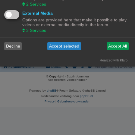
2
Services
Laatst bijgewerkt
08/08/26, 09:04
External Media
Gebruikersnaam
Baidu [Spider]
Options are provided here that make it possible to play
Forumlocatie
Bekijkt gebruikersinformatie
videos or external media directly in the forum.
Laatst bijgewerkt
08/08/26, 09:03
3
Services
Legenda:
Beheerders
,
Donateurs
,
Algemene moderators
,
Onlangs geregistreerde gebruikers
Decline
Accept selected
Accept All
Pagina
1
van
1
Ga naar
Realized with Klaro!
Forumoverzicht
Contact
Alle tijden zijn
UTC+02:00
© Copyright
! - 3dprintforum.eu
Alle Rechten Voorbehouden
Powered by
phpBB
® Forum Software © phpBB Limited
Nederlandse vertaling door
phpBB.nl
.
Privacy
|
Gebruikersvoorwaarden