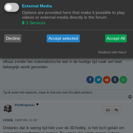
Met vriendelijke groet
External Media
Wim
Options are provided here that make it possible to play
Prusa Core One + .
videos or external media directly in the forum.
3
Services
PrintEngineer
Decline
Accept selected
Accept All
B
#337
07/07/26, 22:36
e
r
Onze vriendschap is gebasseerd op wederzijds respect. Daarnaast doet
Realized with Klaro!
i
het er niet toe wat de ander te besteden heeft. We delen best veel met
c
h
elkaar zonder het materialistische wat in de huidige tijd vaak wel heel
t
belangrijk wordt gevonden
Tja ik weet niet waarom, maar ik heb iets met Orcabot printers
PrintEngineer
B
#338
13/07/26, 11:32
e
r
Ondanks dat ik weinig tijd heb voor de 3D-hobby, is het toch gelukt om
i