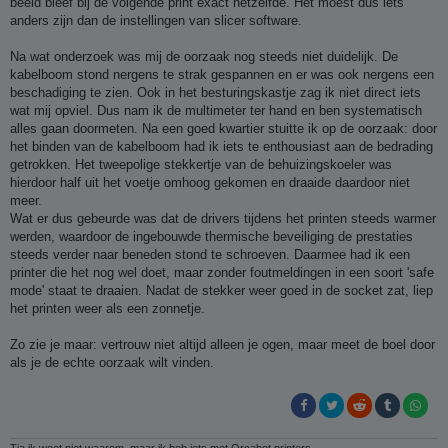
beeld bleef bij de volgende print exact hetzelfde. Het moest dus iets
anders zijn dan de instellingen van slicer software.
Na wat onderzoek was mij de oorzaak nog steeds niet duidelijk. De
kabelboom stond nergens te strak gespannen en er was ook nergens een
beschadiging te zien. Ook in het besturingskastje zag ik niet direct iets
wat mij opviel. Dus nam ik de multimeter ter hand en ben systematisch
alles gaan doormeten. Na een goed kwartier stuitte ik op de oorzaak: door
het binden van de kabelboom had ik iets te enthousiast aan de bedrading
getrokken. Het tweepolige stekkertje van de behuizingskoeler was
hierdoor half uit het voetje omhoog gekomen en draaide daardoor niet
meer.
Wat er dus gebeurde was dat de drivers tijdens het printen steeds warmer
werden, waardoor de ingebouwde thermische beveiliging de prestaties
steeds verder naar beneden stond te schroeven. Daarmee had ik een
printer die het nog wel doet, maar zonder foutmeldingen in een soort 'safe
mode' staat te draaien. Nadat de stekker weer goed in de socket zat, liep
het printen weer als een zonnetje.
Zo zie je maar: vertrouw niet altijd alleen je ogen, maar meet de boel door
als je de echte oorzaak wilt vinden.