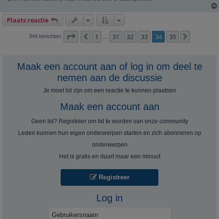
Plaats reactie
Pagina
34
van
35
1
31
32
33
34
35
Vorige
Volgend
344 berichten
…
Maak een account aan of log in om deel te
nemen aan de discussie
Je moet lid zijn om een ​​reactie te kunnen plaatsen
Maak een account aan
Geen lid? Registreer om lid te worden van onze community
Leden kunnen hun eigen onderwerpen starten en zich abonneren op
onderwerpen
Het is gratis en duurt maar een minuut
Registreer
Log in