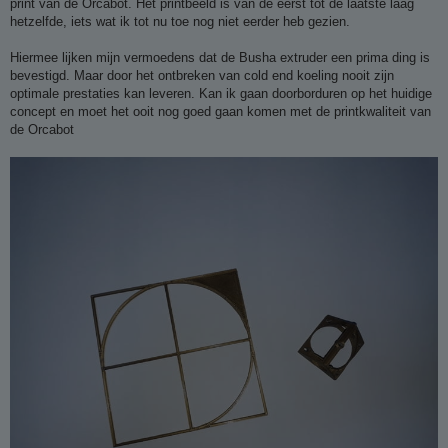
p
print van de Orcabot. Het printbeeld is van de eerst tot de laatste laag
hetzelfde, iets wat ik tot nu toe nog niet eerder heb gezien.
g
e
Hiermee lijken mijn vermoedens dat de Busha extruder een prima ding is
l
bevestigd. Maar door het ontbreken van cold end koeling nooit zijn
o
optimale prestaties kan leveren. Kan ik gaan doorborduren op het huidige
concept en moet het ooit nog goed gaan komen met de printkwaliteit van
s
de Orcabot
t