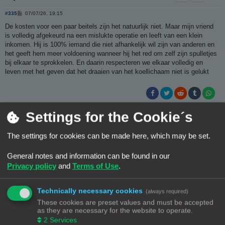
B
#335
07/07/26, 19:15
e
r
De kosten voor een paar beitels zijn het natuurlijk niet. Maar mijn vriend
i
is volledig afgekeurd na een mislukte operatie en leeft van een klein
c
h
inkomen. Hij is 100% iemand die niet afhankelijk wil zijn van anderen en
t
het geeft hem meer voldoening wanneer hij het red om zelf zijn spulletjes
bij elkaar te sprokkelen. En daarin respecteren we elkaar volledig en
leven met het geven dat het draaien van het koellichaam niet is gelukt
Settings for the Cookie´s
Tja ik weet niet waarom, maar ik heb iets met Orcabot printers
The settings for cookies can be made here, which may be set.
Wim62
General notes and information can be found in our
B
#336
07/07/26, 19:26
Privacy policy
and
Terms of Use
.
e
r
Als ik in zo'n situatie als jou vriend zit , zou ik blij zijn als ik dan iets van
i
iemand krijgt dan kan ik hem mooi mee helpen .
c
Technically necessary cookies
(always required)
h
t
These cookies are preset values and must be accepted
as they are necessary for the website to operate.
2
Services