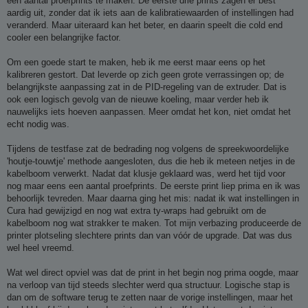
een aantal proefprints te maken. De eerste drie prints zagen er best
c
h
aardig uit, zonder dat ik iets aan de kalibratiewaarden of instellingen had
t
veranderd. Maar uiteraard kan het beter, en daarin speelt die cold end
cooler een belangrijke factor.
Om een goede start te maken, heb ik me eerst maar eens op het
kalibreren gestort. Dat leverde op zich geen grote verrassingen op; de
belangrijkste aanpassing zat in de PID-regeling van de extruder. Dat is
ook een logisch gevolg van de nieuwe koeling, maar verder heb ik
nauwelijks iets hoeven aanpassen. Meer omdat het kon, niet omdat het
echt nodig was.
Tijdens de testfase zat de bedrading nog volgens de spreekwoordelijke
'houtje-touwtje' methode aangesloten, dus die heb ik meteen netjes in de
kabelboom verwerkt. Nadat dat klusje geklaard was, werd het tijd voor
nog maar eens een aantal proefprints. De eerste print liep prima en ik was
behoorlijk tevreden. Maar daarna ging het mis: nadat ik wat instellingen in
Cura had gewijzigd en nog wat extra ty-wraps had gebruikt om de
kabelboom nog wat strakker te maken. Tot mijn verbazing produceerde de
printer plotseling slechtere prints dan van vóór de upgrade. Dat was dus
wel heel vreemd.
Wat wel direct opviel was dat de print in het begin nog prima oogde, maar
na verloop van tijd steeds slechter werd qua structuur. Logische stap is
dan om de software terug te zetten naar de vorige instellingen, maar het