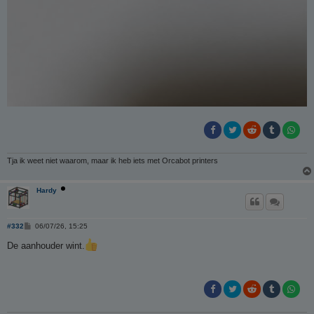
Tja ik weet niet waarom, maar ik heb iets met Orcabot printers
Hardy
B
#332
06/07/26, 15:25
e
r
De aanhouder wint.
i
c
h
t