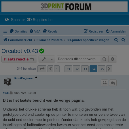
3dprintforum
Het 3D print forum van de Benelux na de sluiting van 3dprintforum.nl
(Opens a new tab)
Sponsor: 3D Supplies.be
Donaties
V&A
Regels
Registreer
Aanmelden
Z
Z
Forumoverzicht
Filament Printers
3D-printer specifieke vragen
o
o
O
Orcabot v0.43
e
e
n
Zoek
Uitgebr
Plaats reactie
k
k
d
Pagina
34
van
35
1
31
32
33
34
35
Vorige
Volgend
344 berichten
…
e
r
PrintEngineer
w
e
B
#331
06/07/26, 10:20
r
e
r
Dit is het laatste bericht van de vorige pagina:
p
i
c
Ondanks het drukke schema heb ik toch wat tijd gevonden om het
i
h
t
prototype cold end cooler op de printer te monteren en er versie twee van
s
de cold end cooler mee te printen. Zonder dat ik iets heb gewijzigd aan de
o
instellingen of kalibratiewaarden kwam er voor het eerst een consistente