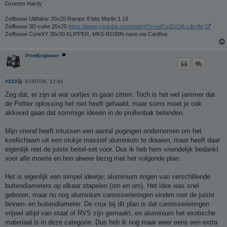
Groeten Hardy
Zelfbouw Ultifaker 20x20 Ramps 8 bits Marlin 1.19
Zelfbouw 3D-cube 25x25
https://www.youtube.com/watch?v=udCxjZcOA-c&t=8s
Zelfbouw CoreXY 30x30 KLIPPER, MKS-ROBIN-nano via CanBus
PrintEngineer
B
#333
07/07/26, 12:41
e
r
Zeg dat, er zijn al wat uurtjes in gaan zitten. Toch is het wel jammer dat
i
de Peltier oplossing het niet heeft gehaald, maar soms moet je ook
c
h
akkoord gaan dat sommige ideeën in de prullenbak belanden.
t
Mijn vriend heeft intussen een aantal pogingen ondernomen om het
koellichaam uit een stukje massief aluminium te draaien, maar heeft daar
eigenlijk niet de juiste beitel-set voor. Dus ik heb hem vriendelijk bedankt
voor alle moeite en ben alweer bezig met het volgende plan.
Het is eigenlijk een simpel ideetje; aluminium ringen van verschillende
buitendiameters op elkaar stapelen (om en om). Het idee was snel
geboren, maar nu nog aluminium carrosserieringen vinden met de juiste
binnen- en buitendiameter. De crux bij dit plan is dat carrosserieringen
vrijwel altijd van staal of RVS zijn gemaakt, en aluminium het exotische
materiaal is in deze categorie. Dus heb ik nog maar weer eens een extra