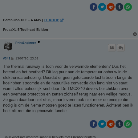
t
Bambulab X1C + 4 AMS |
TE KOOP
PrusaXL 5 Toolhead Edition
PrintEngineer
B
#341
13/07/26, 23:02
e
r
The thermal runaway is toch voor de verwarmde elementen? Dus het
i
hotend en het heatbed? Dit lag puur aan de temperatuur opbouw in de
c
h
elektronica behuizing. Doordat er geen geforceerde luchtstroom langs de
t
koelribben stroomde en de natuurlijke convectie dan lang niet volstaat
warmt alles behoorlijk snel door. De TMC2240 drivers beschikken over
een overheat protection en zetten zichzelf terug naar een veilige modus.
Ze gaan daardoor niet stuk, maar leveren ook niet meer de energie die
nodig is om de Nema motoren goed te laten functioneren. Achteraf ben ik
heel blij met die ingebouwde functie
Tja ik weet niet waarom, maar ik heb iets met Orcabot printers