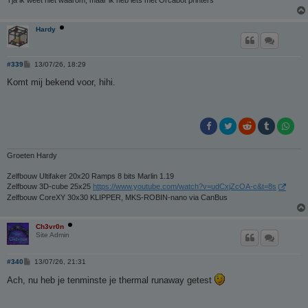
Tja ik weet niet waarom, maar ik heb iets met Orcabot printers
Hardy
B
#339
13/07/26, 18:29
e
r
Komt mij bekend voor, hihi.
i
c
h
t
Groeten Hardy
Zelfbouw Ultifaker 20x20 Ramps 8 bits Marlin 1.19
Zelfbouw 3D-cube 25x25
https://www.youtube.com/watch?v=udCxjZcOA-c&t=8s
Zelfbouw CoreXY 30x30 KLIPPER, MKS-ROBIN-nano via CanBus
Ch3vr0n
Site Admin
B
#340
13/07/26, 21:31
e
r
Ach, nu heb je tenminste je thermal runaway getest
i
c
h