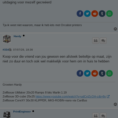
uitdaging voor mezelf gecreëerd
Tja ik weet niet waarom, maar ik heb iets met Orcabot printers
Hardy
B
#334
07/07/26, 18:36
e
r
Koop voor die vriend van jou gewoon een afsteek beiteltje op maat, zijn
i
niet zo duur en toch ook wel makkelijk voor hem om in huis te hebben
c
h
t
Groeten Hardy
Zelfbouw Ultifaker 20x20 Ramps 8 bits Marlin 1.19
Zelfbouw 3D-cube 25x25
https://www.youtube.com/watch?v=udCxjZcOA-c&t=8s
Zelfbouw CoreXY 30x30 KLIPPER, MKS-ROBIN-nano via CanBus
PrintEngineer