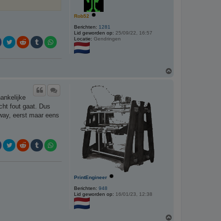
Rob52
Berichten:
1281
Lid geworden op:
25/09/22, 16:57
Locatie:
Gendringen
O
m
h
o
ankelijke
o
g
cht fout gaat. Dus
way, eerst maar eens
PrintEngineer
Berichten:
948
Lid geworden op:
16/01/23, 12:38
O