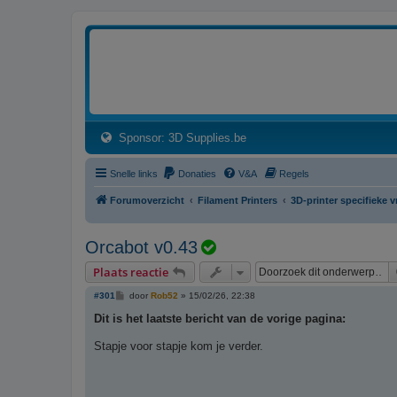
3dprintforum
Het 3D print forum van de Benelux na de sluiting van 3dprintforum.nl
(Opens a new tab)
Sponsor: 3D Supplies.be
Snelle links
Donaties
V&A
Regels
Forumoverzicht
Filament Printers
3D-printer specifieke 
O
Orcabot v0.43
n
Plaats reactie
d
B
#301
door
Rob52
»
15/02/26, 22:38
e
e
r
Dit is het laatste bericht van de vorige pagina:
r
i
c
w
Stapje voor stapje kom je verder.
h
t
e
r