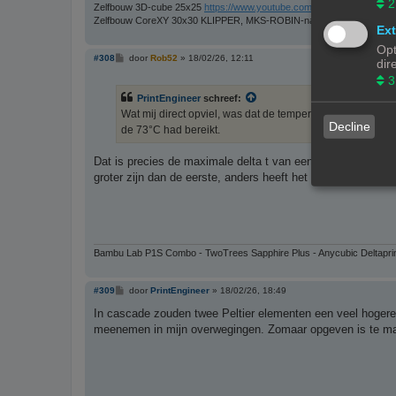
2
Zelfbouw 3D-cube 25x25
https://www.youtube.com/watch?v=udCxjZc
Zelfbouw CoreXY 30x30 KLIPPER, MKS-ROBIN-nano via CanBus
Ext
Opt
B
#308
door
Rob52
»
18/02/26, 12:11
dir
e
3
r
i
PrintEngineer
schreef:
c
h
Wat mij direct opviel, was dat de temperatuur van het k
t
Decline
de 73°C had bereikt.
Dat is precies de maximale delta t van een Peltier elemen
groter zijn dan de eerste, anders heeft het geen zin.
Bambu Lab P1S Combo - TwoTrees Sapphire Plus - Anycubic Deltapri
B
#309
door
PrintEngineer
»
18/02/26, 18:49
e
r
In cascade zouden twee Peltier elementen een veel hogere 
i
meenemen in mijn overwegingen. Zomaar opgeven is te ma
c
h
t