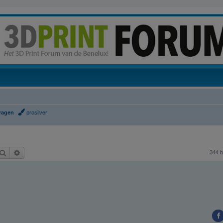
vragen
prosilver
Zoek
Uitgebreid zoeken
344 b