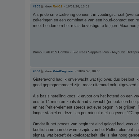
B
#305
door
Rob52
»
16/02/26, 16:51
e
r
Als je de smeltzekering opneemt in voedingscircuit (eventu
i
zekeringen en een combinatie van een houd-contact een rela
c
h
moet houden om het relais bevestigd te krijgen. Maar hoe je
t
Bambu Lab P1S Combo - TwoTrees Sapphire Plus - Anycubic Deltapri
B
#306
door
PrintEngineer
»
18/02/26, 09:50
e
r
Gisteravond had ik onverwacht wat tijd over, dus besloot ik
i
goed geprogrammeerd zijn, maar uiteraard ook uitgevoerd ui
c
h
t
Als basisinstelling koos ik ervoor om het hotend op een v
eerste 14 minuten zoals ik had verwacht (en ook een beetje
en het Peltier-element steeds actiever begon in te grijpen
langer stabiel en deze liep per minuut met ongeveer 1°C op, 
Omdat ik het proces van begin tot eind gelogd had, was er
koellichaam aan de warme zijde van het Peltier-element na 
signaal wat betreft de koelcapaciteit: die is niet hoog gen