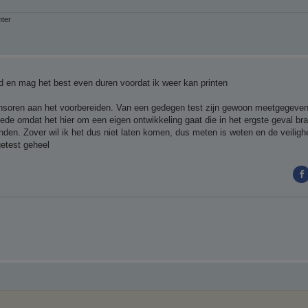
nter
uld en mag het best even duren voordat ik weer kan printen
ensoren aan het voorbereiden. Van een gedegen test zijn gewoon meetgegeven
mede omdat het hier om een eigen ontwikkeling gaat die in het ergste geval b
nden. Zover wil ik het dus niet laten komen, dus meten is weten en de veiligheid
getest geheel