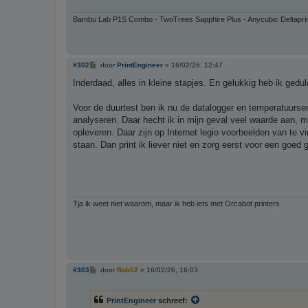
p
Bambu Lab P1S Combo - TwoTrees Sapphire Plus - Anycubic Deltapri
i
s
o
B
#302
door
PrintEngineer
»
16/02/26, 12:47
p
e
r
Inderdaad, alles in kleine stapjes. En gelukkig heb ik ged
g
i
c
e
h
Voor de duurtest ben ik nu de datalogger en temperatuurs
t
l
analyseren. Daar hecht ik in mijn geval veel waarde aan, 
opleveren. Daar zijn op Internet legio voorbeelden van te vi
o
staan. Dan print ik liever niet en zorg eerst voor een goed 
s
t
Tja ik weet niet waarom, maar ik heb iets met Orcabot printers
B
#303
door
Rob52
»
16/02/26, 16:03
e
r
i
PrintEngineer
schreef:
c