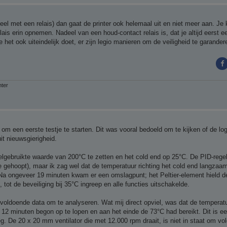
eel met een relais) dan gaat de printer ook helemaal uit en niet meer aan. Je
is erin opnemen. Nadeel van een houd-contact relais is, dat je altijd eerst e
 het ook uiteindelijk doet, er zijn legio manieren om de veiligheid te garander
nter
 om een eerste testje te starten. Dit was vooral bedoeld om te kijken of de l
t nieuwsgierigheid.
eelgebruikte waarde van 200°C te zetten en het cold end op 25°C. De PID-rege
 gehoopt), maar ik zag wel dat de temperatuur richting het cold end langzaam
. Na ongeveer 19 minuten kwam er een omslagpunt; het Peltier-element hield d
tot de beveiliging bij 35°C ingreep en alle functies uitschakelde.
 voldoende data om te analyseren. Wat mij direct opviel, was dat de temperat
12 minuten begon op te lopen en aan het einde de 73°C had bereikt. Dit is een
oeg. De 20 x 20 mm ventilator die met 12.000 rpm draait, is niet in staat om vo