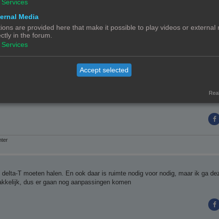
Services
OA-c&t=8s
ernal Media
ions are provided here that make it possible to play videos or external
ectly in the forum.
Services
oellichaam aan de warme zijde van het Peltier-element na 12 minuten begon op te l
Accept selected
t. Je hebt weinig ruimte, maar misschien werkt een cascade schakeling. Moet 
Real
nter
delta-T moeten halen. En ook daar is ruimte nodig voor nodig, maar ik ga de
kkelijk, dus er gaan nog aanpassingen komen