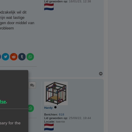
Lid geworden op:
16/01/23, 12:38
zakelijk wil dit
ijn wat lastige
ogen door middel van
probleem
O
m
h
o
o
g
Use
.
Hardy
Berichten:
618
Lid geworden op:
25/09/22, 19:44
Locatie:
twente
ary for the