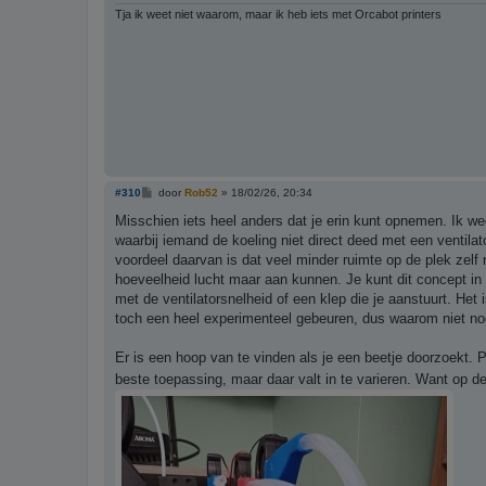
Tja ik weet niet waarom, maar ik heb iets met Orcabot printers
B
#310
door
Rob52
»
18/02/26, 20:34
e
r
Misschien iets heel anders dat je erin kunt opnemen. Ik we
i
waarbij iemand de koeling niet direct deed met een ventilat
c
h
voordeel daarvan is dat veel minder ruimte op de plek zelf n
t
hoeveelheid lucht maar aan kunnen. Je kunt dit concept in
met de ventilatorsnelheid of een klep die je aanstuurt. Het
toch een heel experimenteel gebeuren, dus waarom niet nog
Er is een hoop van te vinden als je een beetje doorzoekt. 
beste toepassing, maar daar valt in te varieren. Want op de 