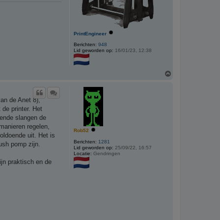
PrintEngineer
Berichten:
948
Lid geworden op:
16/01/23, 12:38
O
m
h
o
van de Anet 8),
o
g
 de printer. Het
orende slangen de
 manieren regelen,
Rob52
oldoende uit. Het is
Berichten:
1281
ush pomp zijn.
Lid geworden op:
25/09/22, 16:57
Locatie:
Gendringen
ijn praktisch en de