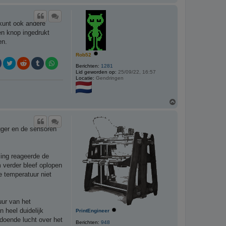
m
h
o
 kunt ook andere
o
g
en knop ingedrukt
en.
Rob52
Berichten:
1281
Lid geworden op:
25/09/22, 16:57
Locatie:
Gendringen
O
m
h
o
ogger en de sensoren
o
g
ling reageerde de
 verder bleef oplopen
e temperatuur niet
uur van het
 heel duidelijk
PrintEngineer
ldoende lucht over het
Berichten:
948