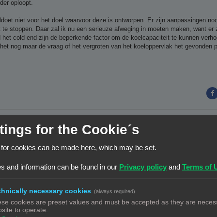
der oploopt.
oldoet niet voor het doel waarvoor deze is ontworpen. Er zijn aanpassingen nood
 te stoppen. Daar zal ik nu een serieuze afweging in moeten maken, want er z
het cold end zijn de beperkende factor om de koelcapaciteit te kunnen verh
s het nog maar de vraag of het vergroten van het koeloppervlak het gevonden 
tings for the Cookie´s
 for cookies can be made here, which may be set.
s and information can be found in our
Privacy policy
and
Terms of 
hnically necessary cookies
(always required)
se cookies are preset values and must be accepted as they are necess
site to operate.