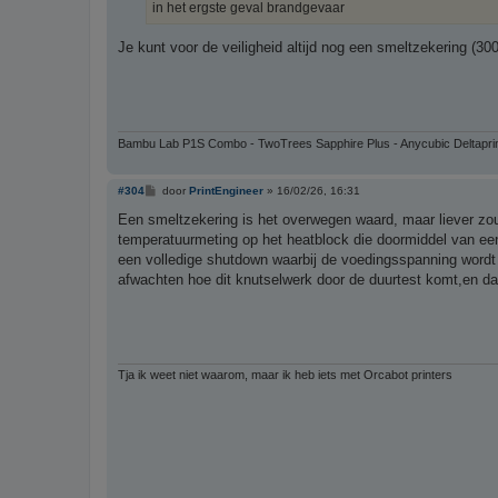
h
in het ergste geval brandgevaar
t
Je kunt voor de veiligheid altijd nog een smeltzekering (3
Bambu Lab P1S Combo - TwoTrees Sapphire Plus - Anycubic Deltapri
B
#304
door
PrintEngineer
»
16/02/26, 16:31
e
r
Een smeltzekering is het overwegen waard, maar liever zou
i
temperatuurmeting op het heatblock die doormiddel van een 
c
h
een volledige shutdown waarbij de voedingsspanning word
t
afwachten hoe dit knutselwerk door de duurtest komt,en da
Tja ik weet niet waarom, maar ik heb iets met Orcabot printers