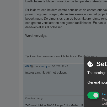
koellichaam te blazen, waardoor de temperatuur steeds ver
Dit leidt tot een heldere eerste conclusie: de constructie v
project nog gaan slagen; de andere keuze is om het project
beperkingen. De dimensies van de beschikbare ruimte rond 
een grotere ventilator en een groter koellichaam. En dan i
daadwerkelijk zal oplossen.
Wordt vervolgd.
Tja ik weet niet waarom, maar ik heb iets met Orcabot printers
Set
B
#307
door
Hardy
»
18/02/26, 11:47
e
r
The settings
interessant, ik blijf het volgen.
i
c
h
General note
t
Tec
Groeten Hardy
The
web
Zelfbouw Ultifaker 20x20 Ramps 8 bits Marlin 1.19