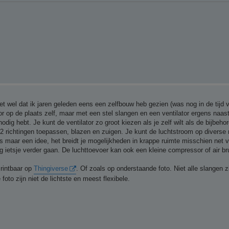
et wel dat ik jaren geleden eens een zelfbouw heb gezien (was nog in de tijd 
or op de plaats zelf, maar met een stel slangen en een ventilator ergens naast
odig hebt. Je kunt de ventilator zo groot kiezen als je zelf wilt als de bijbeh
 2 richtingen toepassen, blazen en zuigen. Je kunt de luchtstroom op diverse
 is maar een idee, het breidt je mogelijkheden in krappe ruimte misschien net v
 ietsje verder gaan. De luchttoevoer kan ook een kleine compressor of air br
Printbaar op
Thingiverse
. Of zoals op onderstaande foto. Niet alle slangen z
foto zijn niet de lichtste en meest flexibele.