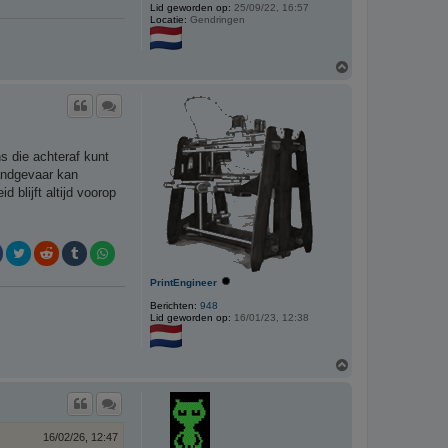
Lid geworden op:
25/09/22, 16:57
Locatie:
Gendringen
O
m
h
o
o
g
s die achteraf kunt
randgevaar kan
 blijft altijd voorop
PrintEngineer
Berichten:
948
Lid geworden op:
16/01/23, 12:38
O
m
h
o
o
g
16/02/26, 12:47