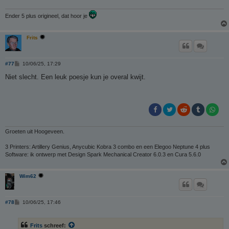
Ender 5 plus origineel, dat hoor je
Frits
B
#77
10/06/25, 17:29
e
r
Niet slecht. Een leuk poesje kun je overal kwijt.
i
c
h
t
Groeten uit Hoogeveen.
3 Printers: Artillery Genius, Anycubic Kobra 3 combo en een Elegoo Neptune 4 plus
Software: ik ontwerp met Design Spark Mechanical Creator 6.0.3 en Cura 5.6.0
Wim62
B
#78
10/06/25, 17:46
e
r
i
Frits
schreef:
c