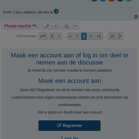
Ender 5 plus origineel, dat hoor je
Plaats reactie
Pagina
8
van
25
1
6
7
8
9
10
25
Vorige
Volgen
245 berichten
…
…
Maak een account aan of log in om deel te
nemen aan de discussie
Je moet lid zijn om een ​​reactie te kunnen plaatsen
Maak een account aan
Geen lid? Registreer om lid te worden van onze community
Leden kunnen hun eigen onderwerpen starten en zich abonneren op
onderwerpen
Het is gratis en duurt maar een minuut
Registreer
Log in