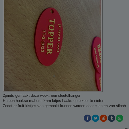
2prints gemaakt deze week, een sleutelhanger
En een haakse mal om 9mm latjes haaks op elkeer te nieten
Zodat er fruit kistjes van gemaakt kunnen worden door cliënten van siloah