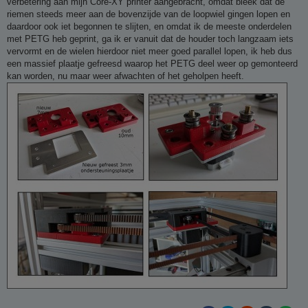
verbetering aan mijn Core-XY printer aangebracht, omdat bleek dat de
c
h
riemen steeds meer aan de bovenzijde van de loopwiel gingen lopen en
t
daardoor ook iet begonnen te slijten, en omdat ik de meeste onderdelen
met PETG heb geprint, ga ik er vanuit dat de houder toch langzaam iets
vervormt en de wielen hierdoor niet meer goed parallel lopen, ik heb dus
een massief plaatje gefreesd waarop het PETG deel weer op gemonteerd
kan worden, nu maar weer afwachten of het geholpen heeft.