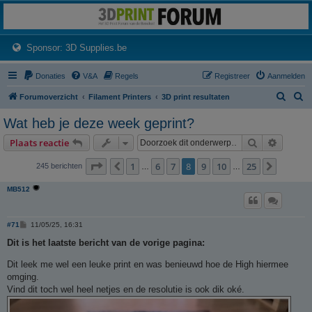
3dprintforum
Het 3D print forum van de Benelux na de sluiting van 3dprintforum.nl
(Opens a new tab)
Sponsor: 3D Supplies.be
Donaties
V&A
Regels
Registreer
Aanmelden
Z
Z
Forumoverzicht
Filament Printers
3D print resultaten
o
o
Wat heb je deze week geprint?
e
e
Zoek
Uitgebr
Plaats reactie
k
k
Pagina
8
van
25
1
6
7
8
9
10
25
Vorige
Volgen
245 berichten
…
…
MB512
B
#71
11/05/25, 16:31
e
r
Dit is het laatste bericht van de vorige pagina:
i
c
Dit leek me wel een leuke print en was benieuwd hoe de High hiermee
h
t
omging.
Vind dit toch wel heel netjes en de resolutie is ook dik oké.