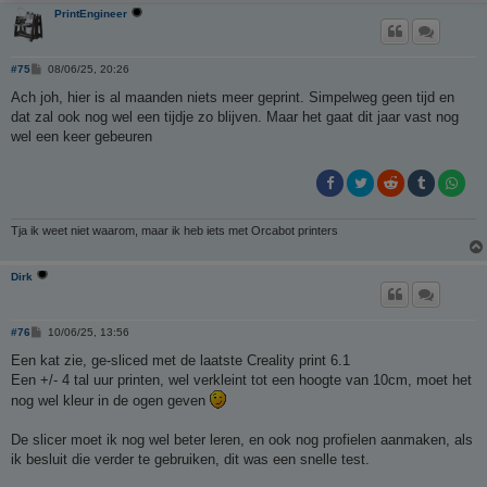
PrintEngineer
B
#75
08/06/25, 20:26
e
r
Ach joh, hier is al maanden niets meer geprint. Simpelweg geen tijd en
i
dat zal ook nog wel een tijdje zo blijven. Maar het gaat dit jaar vast nog
c
h
wel een keer gebeuren
t
Tja ik weet niet waarom, maar ik heb iets met Orcabot printers
Dirk
B
#76
10/06/25, 13:56
e
r
Een kat zie, ge-sliced met de laatste Creality print 6.1
i
Een +/- 4 tal uur printen, wel verkleint tot een hoogte van 10cm, moet het
c
h
nog wel kleur in de ogen geven
t
De slicer moet ik nog wel beter leren, en ook nog profielen aanmaken, als
ik besluit die verder te gebruiken, dit was een snelle test.