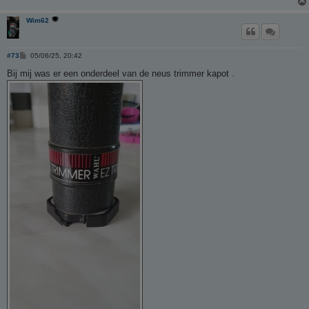
Wim62
B
#73
05/06/25, 20:42
e
r
Bij mij was er een onderdeel van de neus trimmer kapot .
i
c
h
t