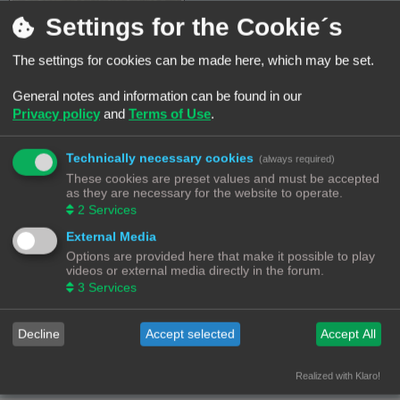
Settings for the Cookie´s
The settings for cookies can be made here, which may be set.
Met vriendelijke groet
General notes and information can be found in our
Wim
Privacy policy
and
Terms of Use
.
Prusa Core One + .
Technically necessary cookies
(always required)
Frits
These cookies are preset values and must be accepted
as they are necessary for the website to operate.
2
Services
B
#74
08/06/25, 09:13
e
External Media
r
Ook deze week heb ik weer noppes nada geprint. Maar ik vergeet mijn
i
printers niet, want ze staan naast mijn computer.
Options are provided here that make it possible to play
c
h
videos or external media directly in the forum.
t
3
Services
Decline
Accept selected
Accept All
Groeten uit Hoogeveen.
3 Printers: Artillery Genius, Anycubic Kobra 3 combo en een Elegoo Neptune 4 plus
Software: ik ontwerp met Design Spark Mechanical Creator 6.0.3 en Cura 5.6.0
Realized with Klaro!