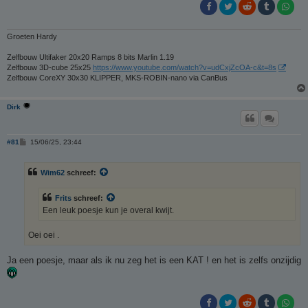
Groeten Hardy
Zelfbouw Ultifaker 20x20 Ramps 8 bits Marlin 1.19
Zelfbouw 3D-cube 25x25
https://www.youtube.com/watch?v=udCxjZcOA-c&t=8s
Zelfbouw CoreXY 30x30 KLIPPER, MKS-ROBIN-nano via CanBus
Dirk
B
#81
15/06/25, 23:44
e
r
i
Wim62
schreef:
c
h
t
Frits
schreef:
Een leuk poesje kun je overal kwijt.
Oei oei .
Ja een poesje, maar als ik nu zeg het is een KAT ! en het is zelfs onzijdig