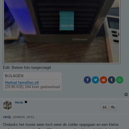
Edit: Betere foto toegevoegd
BIJLAGEN
Hadvat lamellen.stl
(29.96 KiB) 184 keer gedownload
Hardy
B
#80
15/06/25, 16:51
e
r
Ondanks het mooie weer toch weer de zolder opgegaan en een kleine
i