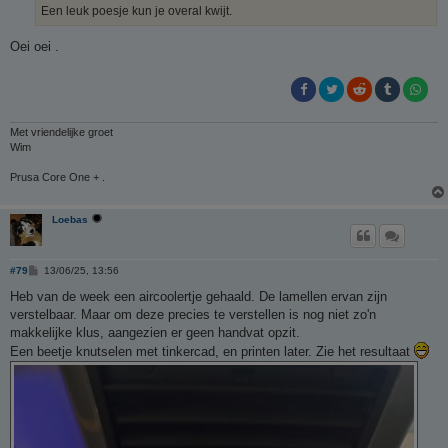
h
Een leuk poesje kun je overal kwijt.
t
Oei oei .
Met vriendelijke groet
Wim
Prusa Core One + .
Loebas
B
#79
13/06/25, 13:56
e
r
Heb van de week een aircoolertje gehaald. De lamellen ervan zijn
i
verstelbaar. Maar om deze precies te verstellen is nog niet zo'n
c
h
makkelijke klus, aangezien er geen handvat opzit.
t
Een beetje knutselen met tinkercad, en printen later. Zie het resultaat