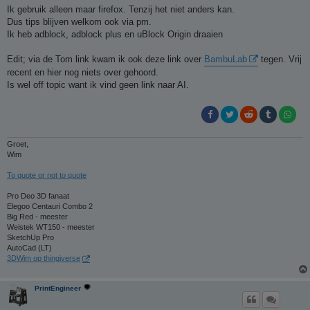
Ik gebruik alleen maar firefox. Tenzij het niet anders kan.
Dus tips blijven welkom ook via pm.
Ik heb adblock, adblock plus en uBlock Origin draaien
Edit; via de Tom link kwam ik ook deze link over
BambuLab
tegen. Vrij
recent en hier nog niets over gehoord.
Is wel off topic want ik vind geen link naar AI.
Groet,
Wim
To quote or not to quote
Pro Deo 3D fanaat
Elegoo Centauri Combo 2
Big Red - meester
Weistek WT150 - meester
SketchUp Pro
AutoCad (LT)
3DWim op thingiverse
PrintEngineer