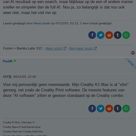
van AI resultaat op een search, maar blijkbaar op de een of andere manier
sneller en simpeler dan de full AI. Nou ja, zo belangrijk is dat nou ook
weer niet, maar het viel me op.
Laatst gewijzigd door
NineLizards
op 07/12/25, 01:12, 2 keer totaal gewijzigd.
Fusion + Bambu Labs X1C -
Meer onzin
-
Nog meer onzin
PaulM
B
#37
06/12/25, 22:40
e
r
Voor mij persoonlijk geen meerwaarde. Mijn Creality K1 Max is al "slim"
i
genoeg, net zoals de Creality Print software. De meeste features van
c
h
deze "AI software" zitten er gewoon standaard op de Creality combo.
t
Creality K1 Max / Ultimaker 2+
Creality Space Pi dual filament dryer
Creality Halot Lite / Creality Halot One