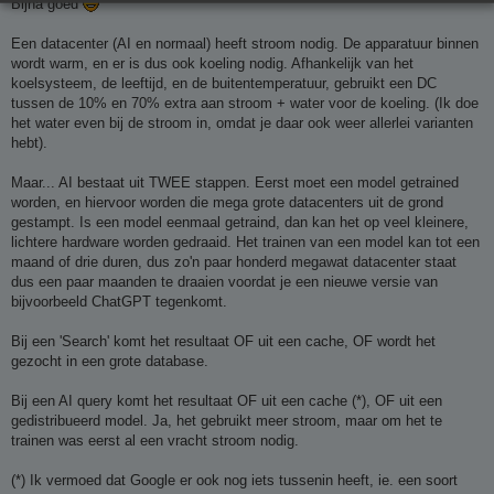
Bijna goed
Een datacenter (AI en normaal) heeft stroom nodig. De apparatuur binnen
wordt warm, en er is dus ook koeling nodig. Afhankelijk van het
koelsysteem, de leeftijd, en de buitentemperatuur, gebruikt een DC
tussen de 10% en 70% extra aan stroom + water voor de koeling. (Ik doe
het water even bij de stroom in, omdat je daar ook weer allerlei varianten
hebt).
Maar... AI bestaat uit TWEE stappen. Eerst moet een model getrained
worden, en hiervoor worden die mega grote datacenters uit de grond
gestampt. Is een model eenmaal getraind, dan kan het op veel kleinere,
lichtere hardware worden gedraaid. Het trainen van een model kan tot een
maand of drie duren, dus zo'n paar honderd megawat datacenter staat
dus een paar maanden te draaien voordat je een nieuwe versie van
bijvoorbeeld ChatGPT tegenkomt.
Bij een 'Search' komt het resultaat OF uit een cache, OF wordt het
gezocht in een grote database.
Bij een AI query komt het resultaat OF uit een cache (*), OF uit een
gedistribueerd model. Ja, het gebruikt meer stroom, maar om het te
trainen was eerst al een vracht stroom nodig.
(*) Ik vermoed dat Google er ook nog iets tussenin heeft, ie. een soort