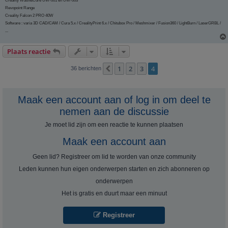
Creality Wash&Cure UW-001 en UW-003
Revopoint Range
Creality Falcon 2 PRO 40W
Software : varia 3D CAD/CAM / Cura 5.x / CrealityPrint 6.x / Chitubox Pro / Meshmixer / Fusion360 / LightBurn / LaserGRBL /
...
Plaats reactie
1
2
3
4
Vorige
36 berichten
Maak een account aan of log in om deel te
nemen aan de discussie
Je moet lid zijn om een ​​reactie te kunnen plaatsen
Maak een account aan
Geen lid? Registreer om lid te worden van onze community
Leden kunnen hun eigen onderwerpen starten en zich abonneren op
onderwerpen
Het is gratis en duurt maar een minuut
Registreer