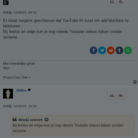
B
#33
02/09/25, 09:52
e
r
Er staat nergens geschreven dat YouTube AI inzet om add blockers te
i
blokkeren .
c
h
Bij firefox en edge kun je nog steeds Youtube videos kijken zonder
t
reclame .
Met vriendelijke groet
Wim
Prusa Core One + .
3DWim
B
#34
02/09/25, 10:35
e
r
i
Wim62
schreef:
c
h
Bij firefox en edge kun je nog steeds Youtube videos kijken zonder
t
reclame .