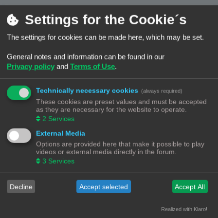
B
#35
02/09/25, 12:32
Settings for the Cookie´s
e
r
We praten hier over de inzet van AI, en het programma waarover ik de
i
startvraag heb gesteld is daar een voorbeeld van. Dus voor mij is on topic
c
The settings for cookies can be made here, which may be set.
h
praten over het onderwerp AI, en het duiden van de mogelijkheden en
t
gevolgen van het gebruik. Hier bijvoorbeeld (en het is veel leeswerk) staat
General notes and information can be found in our
de add blocker (als AI variant) in de schijnwerpers
https://reelmind.ai/blog/youtube-ad-blo ... ee-viewing
Privacy policy
and
Terms of Use
.
Technically necessary cookies
(always required)
These cookies are preset values and must be accepted
Tja ik weet niet waarom, maar ik heb iets met Orcabot printers
as they are necessary for the website to operate.
2
Services
NineLizards
External Media
Options are provided here that make it possible to play
videos or external media directly in the forum.
B
#36
06/12/25, 22:31
e
3
Services
r
i
PrintEngineer
schreef:
c
h
Was het maar zo simpel als je het nu beredeneerd...
Decline
Accept selected
Accept All
t
...
...goed om je eens in de materie te verdiepen
Realized with Klaro!