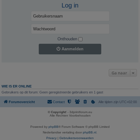
Log in
Onthouden
Aanmelden
Ga naar
WIE IS ER ONLINE
Gebruikers op dit forum: Geen geregistreerde gebruikers en 1 gast
Forumoverzicht
Contact
Alle tijden zijn
UTC+02:00
© Copyright
! - 3dprintforum.eu
Alle Rechten Voorbehouden
Powered by
phpBB
® Forum Software © phpBB Limited
Nederlandse vertaling door
phpBB.nl
.
Privacy
|
Gebruikersvoorwaarden