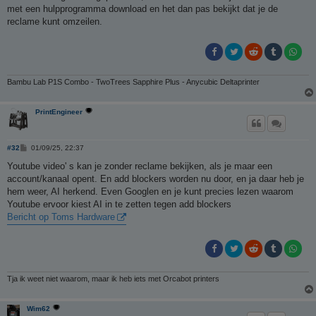
t
met een hulpprogramma download en het dan pas bekijkt dat je de
reclame kunt omzeilen.
Bambu Lab P1S Combo - TwoTrees Sapphire Plus - Anycubic Deltaprinter
PrintEngineer
B
#32
01/09/25, 22:37
e
r
Youtube video' s kan je zonder reclame bekijken, als je maar een
i
account/kanaal opent. En add blockers worden nu door, en ja daar heb je
c
h
hem weer, AI herkend. Even Googlen en je kunt precies lezen waarom
t
Youtube ervoor kiest AI in te zetten tegen add blockers
Bericht op Toms Hardware
Tja ik weet niet waarom, maar ik heb iets met Orcabot printers
Wim62