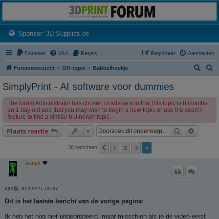
3dprintforum
Het 3D print forum van de Benelux na de sluiting van 3dprintforum.nl
(Opens a new tab)
Sponsor: 3D Supplies.be
Donaties
V&A
Regels
Registreer
Aanmelden
Z
Z
Forumoverzicht
Off-topic
Babbelhoekje
o
o
SimplyPrint - AI software voor dummies
e
e
The forum Administrator has chosen to advise you that this topic is 8 months
k
k
en 1 day old and that you may wish to begin a new topic or use the search
feature to find a similar but newer topic.
Zoek
Uitgebr
Plaats reactie
1
2
3
4
Vorige
36 berichten
Rob52
B
#31
01/09/25, 09:37
e
r
Dit is het laatste bericht van de vorige pagina:
i
c
Ik heb het nog niet uitgeprobeerd, maar misschien als je de video eerst
h