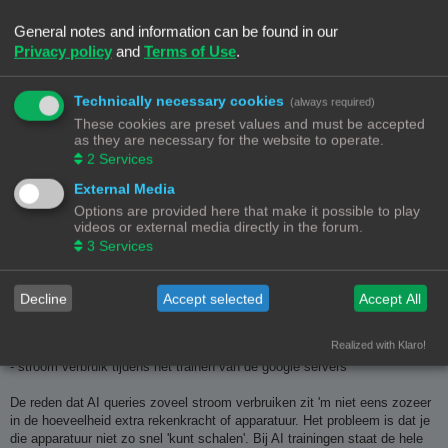
PrintEngineer
schreef:
c
h
Was het maar zo simpel als je het nu beredeneerd. Je weet misschien
General notes and information can be found in our
t
al veel van computers...
Privacy policy
and
Terms of Use
.
...gaat hebben op ons energiegebruik en de klimaatdoelstellingen, is
het goed om je eens in de materie te verdiepen
Technically necessary cookies
(always required)
Aangezien het mijn beroep is
een kleine aanvulling...
These cookies are preset values and must be accepted
as they are necessary for the website to operate.
Voor het gemak: koeling is een functie van het stroom verbruik.
2
Services
Datacenters vandaag de dag draaien met avg PUE van 1.17 en lager, dat
betekent dat elke kw aan stroom (voor de IT load) nog eens 17% extra
External Media
stroom voor de koeling benodigd is. AI datacenters hebben MINDER
Options are provided here that make it possible to play
koelverliezen omdat ze met hogere temperaturen werken, maar natuurlijk
videos or external media directly in the forum.
niet genoeg om een factor 25 te compenseren
3
Services
De stroom die je gebruikt als gebruiker, is:
Decline
Accept selected
Accept All
- stroom thuis (computer, licht, enz.)
- dataverkeer van / naar de google servers
Realized with Klaro!
- stroom verbruik van de google servers
- stroom verbruik tijdens het trainen van de google servers
De reden dat AI queries zoveel stroom verbruiken zit 'm niet eens zozeer
in de hoeveelheid extra rekenkracht of apparatuur. Het probleem is dat je
die apparatuur niet zo snel 'kunt schalen'. Bij AI trainingen staat de hele