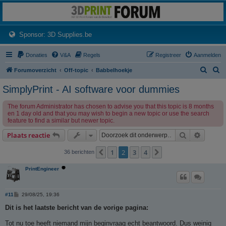
3dprintforum
Het 3D print forum van de Benelux na de sluiting van 3dprintforum.nl
(Opens a new tab)
Sponsor: 3D Supplies.be
Donaties
V&A
Regels
Registreer
Aanmelden
Z
Z
Forumoverzicht
Off-topic
Babbelhoekje
o
o
SimplyPrint - AI software voor dummies
e
e
The forum Administrator has chosen to advise you that this topic is 8 months
k
k
en 1 day old and that you may wish to begin a new topic or use the search
feature to find a similar but newer topic.
Zoek
Uitgebr
Plaats reactie
1
2
3
4
Vorige
Volgende
36 berichten
PrintEngineer
B
#11
29/08/25, 19:36
e
r
Dit is het laatste bericht van de vorige pagina:
i
c
Tot nu toe heeft niemand mijn beginvraag echt beantwoord. Dus weinig
h