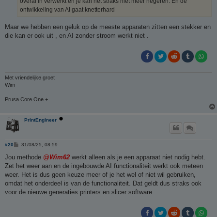
overal in verwerkt en je kan het straks niet meer negeren. En de
ontwikkeling van AI gaat knetterhard
Maar we hebben een geluk op de meeste apparaten zitten een stekker en
die kan er ook uit , en AI zonder stroom werkt niet .
Met vriendelijke groet
Wim
Prusa Core One + .
PrintEngineer
B
#20
31/08/25, 08:59
e
r
Jou methode
@Wim62
werkt alleen als je een apparaat niet nodig hebt.
i
Zet het weer aan en de ingebouwde AI functionaliteit werkt ook meteen
c
h
weer. Het is dus geen keuze meer of je het wel of niet wil gebruiken,
t
omdat het onderdeel is van de functionaliteit. Dat geldt dus straks ook
voor de nieuwe generaties printers en slicer software