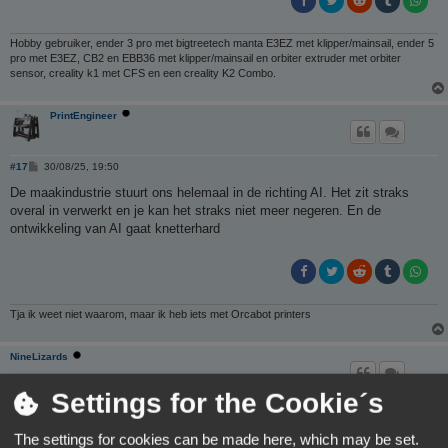
Hobby gebruiker, ender 3 pro met bigtreetech manta E3EZ met klipper/mainsail, ender 5
pro met E3EZ, CB2 en EBB36 met klipper/mainsail en orbiter extruder met orbiter
sensor, creality k1 met CFS en een creality K2 Combo.
PrintEngineer
B
#17
30/08/25, 19:50
e
r
De maakindustrie stuurt ons helemaal in de richting AI. Het zit straks
i
overal in verwerkt en je kan het straks niet meer negeren. En de
c
h
ontwikkeling van AI gaat knetterhard
t
Tja ik weet niet waarom, maar ik heb iets met Orcabot printers
NineLizards
Settings for the Cookie´s
B
#18
30/08/25, 20:22
e
r
The settings for cookies can be made here, which may be set.
i