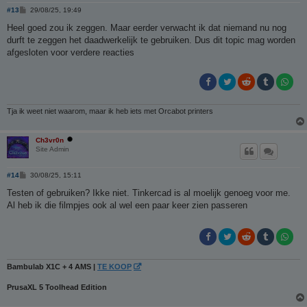
B
#13
29/08/25, 19:49
e
r
Heel goed zou ik zeggen. Maar eerder verwacht ik dat niemand nu nog
i
durft te zeggen het daadwerkelijk te gebruiken. Dus dit topic mag worden
c
h
afgesloten voor verdere reacties
t
Tja ik weet niet waarom, maar ik heb iets met Orcabot printers
Ch3vr0n
Site Admin
B
#14
30/08/25, 15:11
e
r
Testen of gebruiken? Ikke niet. Tinkercad is al moelijk genoeg voor me.
i
Al heb ik die filmpjes ook al wel een paar keer zien passeren
c
h
t
Bambulab X1C + 4 AMS |
TE KOOP
PrusaXL 5 Toolhead Edition