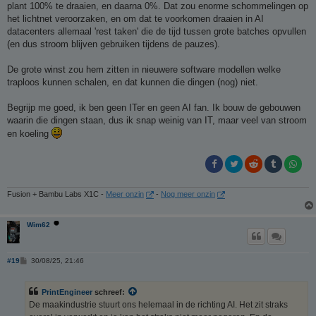
plant 100% te draaien, en daarna 0%. Dat zou enorme schommelingen op
het lichtnet veroorzaken, en om dat te voorkomen draaien in AI
datacenters allemaal 'rest taken' die de tijd tussen grote batches opvullen
(en dus stroom blijven gebruiken tijdens de pauzes).
De grote winst zou hem zitten in nieuwere software modellen welke
traploos kunnen schalen, en dat kunnen die dingen (nog) niet.
Begrijp me goed, ik ben geen ITer en geen AI fan. Ik bouw de gebouwen
waarin die dingen staan, dus ik snap weinig van IT, maar veel van stroom
en koeling
Fusion + Bambu Labs X1C -
Meer onzin
-
Nog meer onzin
Wim62
B
#19
30/08/25, 21:46
e
r
i
PrintEngineer
schreef:
c
h
De maakindustrie stuurt ons helemaal in de richting AI. Het zit straks
t