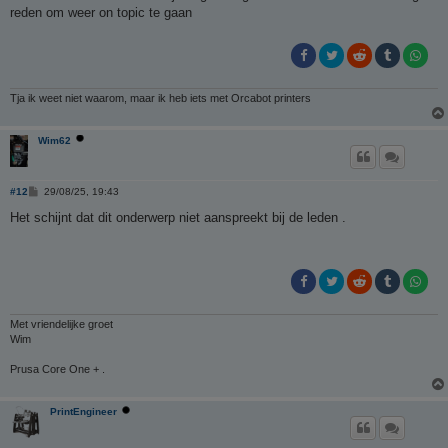
t
reden om weer on topic te gaan
Tja ik weet niet waarom, maar ik heb iets met Orcabot printers
Wim62
B
#12
29/08/25, 19:43
e
r
Het schijnt dat dit onderwerp niet aanspreekt bij de leden .
i
c
h
t
Met vriendelijke groet
Wim
Prusa Core One + .
PrintEngineer