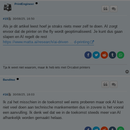
PrintEngineer
B
#15
30/08/25, 16:50
e
r
Als je dit artikel leest hoef je straks niets meer zelf te doen. AI zorgt
i
ervoor dat de printer on the fly wordt geoptimaliseerd. Je kunt dus gaan
c
h
slapen en AI regelt de rest
t
https://www.matta.ai/research/ai-driven ... d-printing
Tja ik weet niet waarom, maar ik heb iets met Orcabot printers
Banditoz
B
#16
30/08/25, 18:03
e
r
Ik zal het misschien in de toekomst wel eens proberen maar ook AI kan
i
niet veel doen aan technische mankementen dus in zovere is het vooral
c
h
een aanvulling. Ik denk wel dat we in de toekomst steeds meer van AI
t
afhankelijk worden gemaakt helaas.