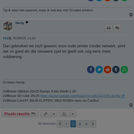
Tja ik weet niet waarom, maar ik heb iets met Orcabot printers
Hardy
B
#21
31/08/25, 11:54
e
r
Dan gebruiken we toch gewoon onze oude printer zonder netwerk, print
i
net zo goed als dat nieuwere spul en geeft ook nog eens meer
c
h
voldoening.
t
Groeten Hardy
Zelfbouw Ultifaker 20x20 Ramps 8 bits Marlin 1.19
Zelfbouw 3D-cube 25x25
https://www.youtube.com/watch?v=udCxjZcOA-c&t=8s
Zelfbouw CoreXY 30x30 KLIPPER, MKS-ROBIN-nano via CanBus
Plaats reactie
1
2
3
4
Vorige
Volgende
36 berichten