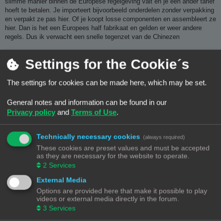
slimme manier binnen de Europese regelgeving valt en je een ander tarief
hoeft te betalen. Je importeert bijvoorbeeld onderdelen zonder verpakking
en verpakt ze pas hier. Of je koopt losse componenten en assembleert ze
hier. Dan is het een Europees half fabrikaat en gelden er weer andere
regels. Dus ik verwacht een snelle tegenzet van de Chinezen
Settings for the Cookie´s
Tja ik weet niet waarom, maar ik heb iets met Orcabot printers
The settings for cookies can be made here, which may be set.
Wim62
General notes and information can be found in our
Privacy policy
and
Terms of Use
.
B
#6
03/12/25, 17:30
e
Technically necessary cookies
r
(always required)
Er zijn zoveel wegen om de wet te omzeilen kijk maar om je heen .
i
These cookies are preset values and must be accepted
c
h
as they are necessary for the website to operate.
t
2
Services
External Media
Options are provided here that make it possible to play
Met vriendelijke groet
videos or external media directly in the forum.
Wim
3
Services
Prusa Core One + .