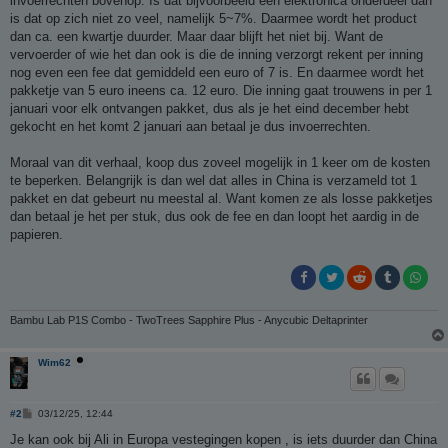
invoerrechten bovenop. Is dat bijvoorbeeld een elektronica onderdeel dan
is dat op zich niet zo veel, namelijk 5~7%. Daarmee wordt het product
dan ca. een kwartje duurder. Maar daar blijft het niet bij. Want de
vervoerder of wie het dan ook is die de inning verzorgt rekent per inning
nog even een fee dat gemiddeld een euro of 7 is. En daarmee wordt het
pakketje van 5 euro ineens ca. 12 euro. Die inning gaat trouwens in per 1
januari voor elk ontvangen pakket, dus als je het eind december hebt
gekocht en het komt 2 januari aan betaal je dus invoerrechten.
Moraal van dit verhaal, koop dus zoveel mogelijk in 1 keer om de kosten
te beperken. Belangrijk is dan wel dat alles in China is verzameld tot 1
pakket en dat gebeurt nu meestal al. Want komen ze als losse pakketjes
dan betaal je het per stuk, dus ook de fee en dan loopt het aardig in de
papieren.
Bambu Lab P1S Combo - TwoTrees Sapphire Plus - Anycubic Deltaprinter
Wim62
B
#2
03/12/25, 12:44
e
r
Je kan ook bij Ali in Europa vestegingen kopen , is iets duurder dan China