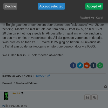
Decline
Accept selected
Accept All
Ch3vr0n
Site Admin
Realized with Klaro!
B
#7
03/12/25, 18:10
e
r
In België gaan ze er ook zoiets door duwen, een "pakjestaks" van 2€ per
i
zending. Maakt me niet uit, als dat item dan 7€ kost ipv 5, en hier 15 of
c
h
20 dan ga ik het nog steeds bij Ali bestellen. Tgaat mij om de eind prijs,
t
en zou me er niet in verschieten dat Ali dat gewoon verrekent in de prijs.
Was precies zo toen ze BE overal BTW ging op heffen. Ali rekende de
BTW al aan op de aankoopprijs en stort die gewoon door via IOSS.
We zullen hier in BE ook moeten afwachten.
Bambulab X1C + 4 AMS |
TE KOOP
PrusaXL 5 Toolhead Edition
Rob52
B
#8
03/12/25, 18:58