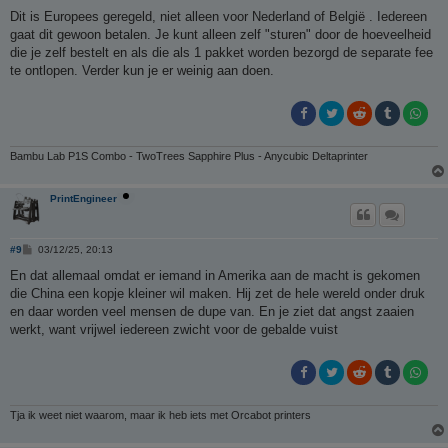
e
r
Dit is Europees geregeld, niet alleen voor Nederland of België . Iedereen
i
gaat dit gewoon betalen. Je kunt alleen zelf "sturen" door de hoeveelheid
c
h
die je zelf bestelt en als die als 1 pakket worden bezorgd de separate fee
t
te ontlopen. Verder kun je er weinig aan doen.
Bambu Lab P1S Combo - TwoTrees Sapphire Plus - Anycubic Deltaprinter
PrintEngineer
B
#9
03/12/25, 20:13
e
r
En dat allemaal omdat er iemand in Amerika aan de macht is gekomen
i
die China een kopje kleiner wil maken. Hij zet de hele wereld onder druk
c
h
en daar worden veel mensen de dupe van. En je ziet dat angst zaaien
t
werkt, want vrijwel iedereen zwicht voor de gebalde vuist
Tja ik weet niet waarom, maar ik heb iets met Orcabot printers