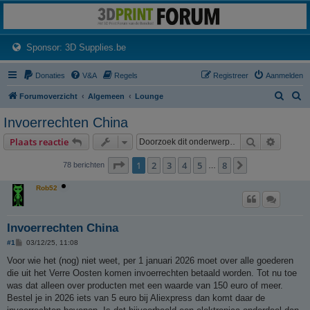
3dprintforum
Het 3D print forum van de Benelux na de sluiting van 3dprintforum.nl
(Opens a new tab)
Sponsor: 3D Supplies.be
Donaties
V&A
Regels
Registreer
Aanmelden
Z
Z
Forumoverzicht
Algemeen
Lounge
o
o
Invoerrechten China
e
e
Zoek
Uitgebr
Plaats reactie
k
k
Pagina
1
van
8
1
2
3
4
5
8
Volgende
78 berichten
…
Rob52
Invoerrechten China
B
#1
03/12/25, 11:08
e
r
Voor wie het (nog) niet weet, per 1 januari 2026 moet over alle goederen
i
die uit het Verre Oosten komen invoerrechten betaald worden. Tot nu toe
c
h
was dat alleen over producten met een waarde van 150 euro of meer.
t
Bestel je in 2026 iets van 5 euro bij Aliexpress dan komt daar de