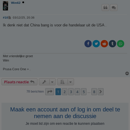
Wim62
B
#10
03/12/25, 20:36
e
r
Ik denk niet dat China bang is voor die handelaar uit de USA .
i
c
h
t
Met vriendelijke groet
Wim
Prusa Core One + .
Plaats reactie
Pagina
1
van
8
1
2
3
4
5
8
Volgende
78 berichten
…
Maak een account aan of log in om deel te
nemen aan de discussie
Je moet lid zijn om een ​​reactie te kunnen plaatsen