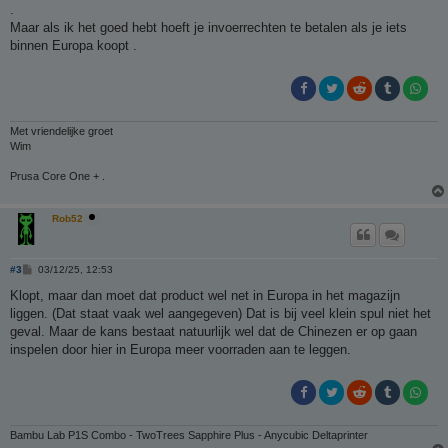
i
.
c
h
Maar als ik het goed hebt hoeft je invoerrechten te betalen als je iets
t
binnen Europa koopt .
Met vriendelijke groet
Wim
Prusa Core One + .
Rob52
B
#3
03/12/25, 12:53
e
r
Klopt, maar dan moet dat product wel net in Europa in het magazijn
i
liggen. (Dat staat vaak wel aangegeven) Dat is bij veel klein spul niet het
c
h
geval. Maar de kans bestaat natuurlijk wel dat de Chinezen er op gaan
t
inspelen door hier in Europa meer voorraden aan te leggen.
Bambu Lab P1S Combo - TwoTrees Sapphire Plus - Anycubic Deltaprinter