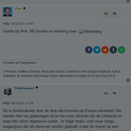
Frits
B
#4
03/12/25, 14:04
e
r
Goede tip Rob. Wij houden er rekening mee.
i
c
h
t
Groeten uit Hoogeveen.
3 Printers: Artillery Genius, Anycubic Kobra 3 combo en een Elegoo Neptune 4 plus
Software: ik ontwerp met Design Spark Mechanical Creator 6.0.3 en Cura 5.6.0
PrintEngineer
B
#5
03/12/25, 17:23
e
r
Dit is hoofdzakelijk door de druk die Amerika op Europa uitoefend. We
i
worden hier toe gedwongen en je kan erop rekenen dat de Chinezen er
c
h
weer iets slims tegenover zetten. Je krijgt straks veel meer mega
t
magazijnen die als doorvoer worden gebruikt zodat de import op een