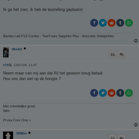
Ik ga het zien, ik heb de bestelling geplaatst.
Bambu Lab P1S Combo - TwoTrees Sapphire Plus - Anycubic Deltaprinter
Wim62
B
#70
12/07/26, 11:47
e
r
Neem maar van mij aan dat Ali het gewoon terug betaal .
i
Hou ons dan wel op de hoogte ?
c
h
t
Met vriendelijke groet
Wim
Prusa Core One + .
3DWim