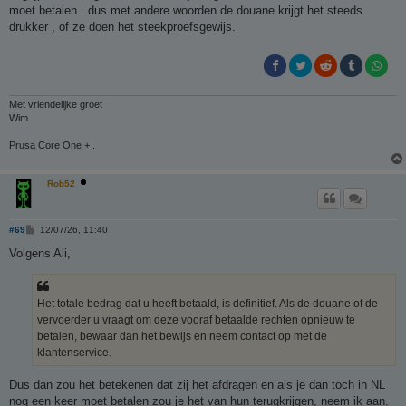
h
moet betalen . dus met andere woorden de douane krijgt het steeds
t
drukker , of ze doen het steekproefsgewijs.
Met vriendelijke groet
Wim
Prusa Core One + .
Rob52
B
#69
12/07/26, 11:40
e
r
Volgens Ali,
i
c
h
t
Het totale bedrag dat u heeft betaald, is definitief. Als de douane of de
vervoerder u vraagt om deze vooraf betaalde rechten opnieuw te
betalen, bewaar dan het bewijs en neem contact op met de
klantenservice.
Dus dan zou het betekenen dat zij het afdragen en als je dan toch in NL
nog een keer moet betalen zou je het van hun terugkrijgen, neem ik aan.