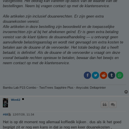
vastgesteld. Het bedrag kan variëren op basis van de waarde van de
bestellingen. Neem bij vragen contact op met de klantenservice.
Alle artikelen zijn inclusief douanerechten. Er zijn geen extra
douanekosten vereist.
Alle artikelen in deze bestelling zijn beoordeeld en de toepasselijke
invoerrechten zijn al bij het afrekenen geïnd. Er is geen extra betaling
vereist van de klant tijdens de douaneafhandeling — u ontvangt geen
aanvullende belastingaanslag en wordt niet gevraagd om extra kosten te
betalen aan de douane of de vervoerder. Het totale bedrag dat u heeft
betaald, is definitief. Als de douane of de vervoerder u vraagt om deze
vooraf betaalde rechten opnieuw te betalen, bewaar dan het bewijs en
neem contact op met de klantenservice.
Bambu Lab P1S Combo - TwoTrees Sapphire Plus - Anycubic Deltaprinter
Wim62
B
#68
12/07/26, 11:34
e
r
Het is op dit moment nog allemaal koffiedik kijken . dus als ik het goed
i
begrijpt zit er nog een kans in dat je nog een keer douanekosten ,
c