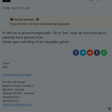
B
#71
12/07/26, 11:48
e
r
i
Rob52
schreef:
c
h
Ik ga het zien, ik heb de bestelling geplaatst.
t
Ik heb het al gezien/meegemaakt. Op je "bon" staat de extra toeslag en
pakketje komt gewoon thuis.
Verder geen naheffing of iets dergelijks gehad.
Groet,
Wim
To quote or not to quote
Pro Deo 3D fanaat
Elegoo Centauri Combo 2
Big Red - meester
Weistek WT150 - meester
SketchUp Pro
AutoCad (LT)
3DWim op thingiverse