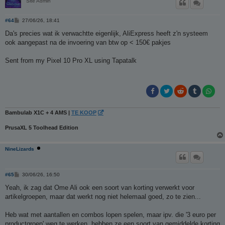
Site Admin
B
#64
27/06/26, 18:41
e
r
Da's precies wat ik verwachtte eigenlijk, AliExpress heeft z'n systeem
i
ook aangepast na de invoering van btw op < 150€ pakjes
c
h
t
Sent from my Pixel 10 Pro XL using Tapatalk
Bambulab X1C + 4 AMS |
TE KOOP
PrusaXL 5 Toolhead Edition
NineLizards
B
#65
30/06/26, 16:50
e
r
Yeah, ik zag dat Ome Ali ook een soort van korting verwerkt voor
i
artikelgroepen, maar dat werkt nog niet helemaal goed, zo te zien...
c
h
t
Heb wat met aantallen en combos lopen spelen, maar ipv. die '3 euro per
productgroep' weg te werken, hebben ze een soort van gemiddelde korting