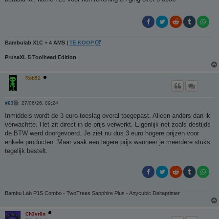
c
h
t
Bambulab X1C + 4 AMS |
TE KOOP
PrusaXL 5 Toolhead Edition
Rob52
B
#63
27/06/26, 09:24
e
r
Inmiddels wordt de 3 euro-toeslag overal toegepast. Alleen anders dan ik
i
verwachtte. Het zit direct in de prijs verwerkt. Eigenlijk net zoals destijds
c
h
de BTW werd doorgevoerd. Je ziet nu dus 3 euro hogere prijzen voor
t
enkele producten. Maar vaak een lagere prijs wanneer je meerdere stuks
tegelijk bestelt.
Bambu Lab P1S Combo - TwoTrees Sapphire Plus - Anycubic Deltaprinter
Ch3vr0n