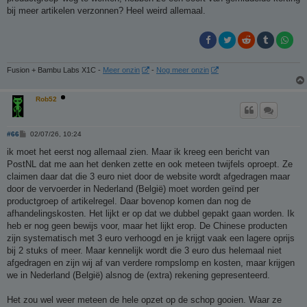
bij meer artikelen verzonnen? Heel weird allemaal.
Fusion + Bambu Labs X1C -
Meer onzin
-
Nog meer onzin
Rob52
B
#66
02/07/26, 10:24
e
r
ik moet het eerst nog allemaal zien. Maar ik kreeg een bericht van
i
PostNL dat me aan het denken zette en ook meteen twijfels oproept. Ze
c
h
claimen daar dat die 3 euro niet door de website wordt afgedragen maar
t
door de vervoerder in Nederland (België) moet worden geïnd per
productgroep of artikelregel. Daar bovenop komen dan nog de
afhandelingskosten. Het lijkt er op dat we dubbel gepakt gaan worden. Ik
heb er nog geen bewijs voor, maar het lijkt erop. De Chinese producten
zijn systematisch met 3 euro verhoogd en je krijgt vaak een lagere oprijs
bij 2 stuks of meer. Maar kennelijk wordt die 3 euro dus helemaal niet
afgedragen en zijn wij af van verdere rompslomp en kosten, maar krijgen
we in Nederland (België) alsnog de (extra) rekening gepresenteerd.
Het zou wel weer meteen de hele opzet op de schop gooien. Waar ze