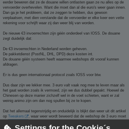
eerder beweren dat ze de douane willen ontlasten gaan ze nu alles op de
vervoerder overhevelen. Want die moet dan al die euro's weer gaan innen.
Dan ga je het probleem, dat ze zeggen te hebben, dus gewoon
verplaatsen, met dien verstande dat de vervoerder er elke keer een vette
rekening voor schrijft waar zij dan weer blij van worden.
De nieuwe €3 invoerrechten zijn géén onderdeel van IOSS. De douane
zegt duidelijk dat:
De €3 invoerrechten in Nederland worden geheven.
De pakketdienst (PostNL, DHL, DPD) deze kosten int.
De douane géén systeem heeft waarmee webshops dit vooraf kunnen
afdragen.
Er is dus geen internationaal protocol zoals IOSS voor btw.
Dus daar zijn we lekker mee. 3 euro valt vaak nog mee te leven maar als
het gaat worden zoals ik vermoed, zijn we dus dubbel gepakt. Hoewel de
Chinesen op deze manier zichzelf wel in de voet schieten, want er zal
weinig animo zijn om dan nog spullen bij ze te kopen.
Dat het allemaal tegenstrijdig en onduidelijk is blijkt dan weer uit dit artikel
op
Tweakers
, waar weer wordt beweerd dat de webshop de 3 euro moet
afdragen aan de douane. Schiet mij maar lek.
Settings for the Cookie´s