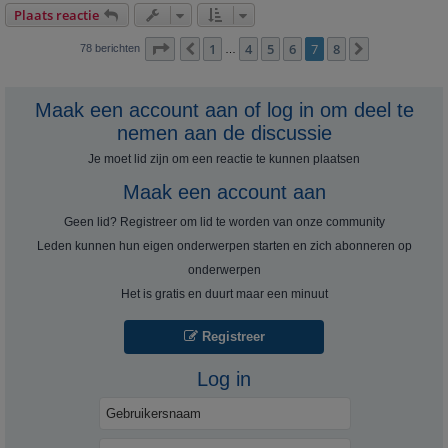
Plaats reactie
Pagina
7
van
8
1
4
5
6
7
8
Vorige
Volgende
78 berichten
…
Maak een account aan of log in om deel te
nemen aan de discussie
Je moet lid zijn om een ​​reactie te kunnen plaatsen
Maak een account aan
Geen lid? Registreer om lid te worden van onze community
Leden kunnen hun eigen onderwerpen starten en zich abonneren op
onderwerpen
Het is gratis en duurt maar een minuut
Registreer
Log in