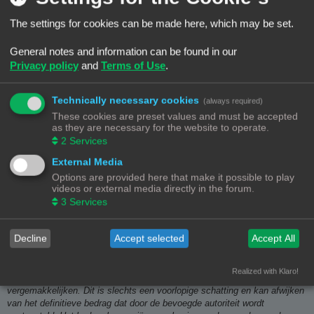
The settings for cookies can be made here, which may be set.
Bambu Lab P1S Combo - TwoTrees Sapphire Plus - Anycubic Deltaprinter
General notes and information can be found in our
Privacy policy
and
Terms of Use
.
Rob52
Technically necessary cookies
(always required)
B
#67
12/07/26, 10:35
These cookies are preset values and must be accepted
e
r
Ze hebben de boel inmiddels weer aangepast. Er wordt nu bij de
as they are necessary for the website to operate.
i
afrekening een schatting gedaan. Er staat daarover een verklaring die als
2
Services
c
h
volgt luidt. Voorbeeld van een bestelling die ik ga doen. Het is ook hier
t
External Media
weer wat vreemd omdat het meer is dan 3 euro per artikel(groep). In dit
Options are provided here that make it possible to play
geval 2 elektronica artikelen.
videos or external media directly in the forum.
3
Services
Geschatte invoerrechten. Artikelen met verschuldigde douanerechten
€7,26.
Decline
Accept selected
Accept All
Wanneer uw bestelling onderworpen is aan invoerrechten of belastingen
volgens de toepasselijke douane- en belastingwetgeving, incasseren wij
Realized with Klaro!
namens u een schatting van de douanekosten om de afhandeling te
vergemakkelijken. Dit is slechts een voorlopige schatting en kan afwijken
van het definitieve bedrag dat door de bevoegde autoriteit wordt