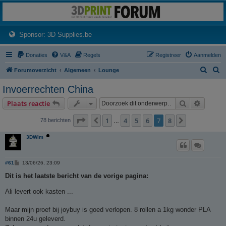
3dprintforum
Het 3D print forum van de Benelux na de sluiting van 3dprintforum.nl
(Opens a new tab)
Sponsor: 3D Supplies.be
Donaties
V&A
Regels
Registreer
Aanmelden
Z
Z
Forumoverzicht
Algemeen
Lounge
o
o
Invoerrechten China
e
e
Zoek
Uitgebr
Plaats reactie
k
k
Pagina
7
van
8
1
4
5
6
7
8
Vorige
Volgende
78 berichten
…
3DWim
B
#61
13/06/26, 23:09
e
r
Dit is het laatste bericht van de vorige pagina:
i
c
Ali levert ook kasten ...
h
t
Maar mijn proef bij joybuy is goed verlopen. 8 rollen a 1kg wonder PLA
binnen 24u geleverd.