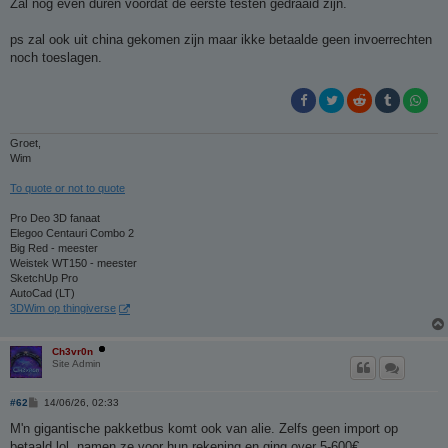
Zal nog even duren voordat de eerste testen gedraaid zijn.
ps zal ook uit china gekomen zijn maar ikke betaalde geen invoerrechten
noch toeslagen.
Groet,
Wim
To quote or not to quote
Pro Deo 3D fanaat
Elegoo Centauri Combo 2
Big Red - meester
Weistek WT150 - meester
SketchUp Pro
AutoCad (LT)
3DWim op thingiverse
Ch3vr0n
Site Admin
B
#62
14/06/26, 02:33
e
r
M'n gigantische pakketbus komt ook van alie. Zelfs geen import op
i
betaald lol. namen ze voor hun rekening en ging over 5-600€