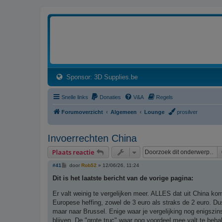
3dprintforum
Het 3D print forum van de Benelux na de sluiting van 3dprintforum.nl
(Opens a new tab)
Sponsor: 3D Supplies.be
Snelle links
Donaties
V&A
Regels
Forumoverzicht
Algemeen
Lounge
prosilver
Invoerrechten China
Plaats reactie
B
#41
door
Rob52
»
12/06/26, 11:24
e
r
Dit is het laatste bericht van de vorige pagina:
i
c
Er valt weinig te vergelijken meer. ALLES dat uit China ko
h
t
Europese heffing, zowel de 3 euro als straks de 2 euro. Dus
maar naar Brussel. Enige waar je vergelijking nog enigszins 
blijven. De "grote truc" waar nog voordeel mee valt te beha