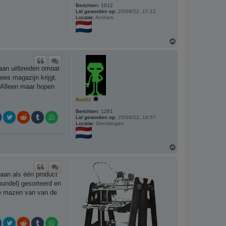
Berichten:
1012
Lid geworden op:
25/09/22, 17:12
Locatie:
Arnhem
O
m
h
o
gaan uitbreiden omdat
o
g
pees magazijn krijgt,
. Alleen maar hopen
Rob52
Berichten:
1281
Lid geworden op:
25/09/22, 16:57
Locatie:
Gendringen
O
m
h
o
gaan als één product
o
g
bundel) gesorteerd en
 de mazen van van de