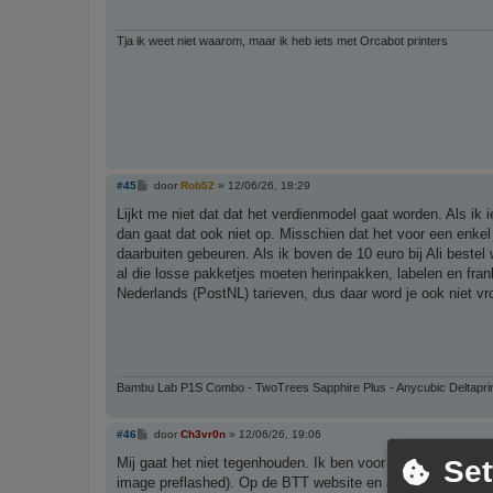
Tja ik weet niet waarom, maar ik heb iets met Orcabot printers
B
#45
door
Rob52
»
12/06/26, 18:29
e
r
Lijkt me niet dat dat het verdienmodel gaat worden. Als ik 
i
dan gaat dat ook niet op. Misschien dat het voor een enkel
c
h
daarbuiten gebeuren. Als ik boven de 10 euro bij Ali bestel
t
al die losse pakketjes moeten herinpakken, labelen en fran
Nederlands (PostNL) tarieven, dus daar word je ook niet vro
Bambu Lab P1S Combo - TwoTrees Sapphire Plus - Anycubic Deltapri
B
#46
door
Ch3vr0n
»
12/06/26, 19:06
e
r
Set
Mij gaat het niet tegenhouden. Ik ben voor een projectje i
i
image preflashed). Op de BTT website en ali is dat ding vo
c