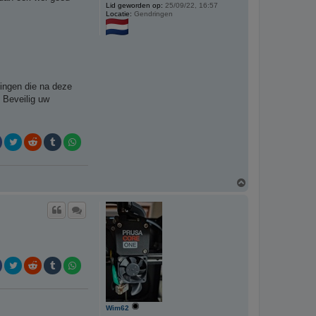
Lid geworden op:
25/09/22, 16:57
Locatie:
Gendringen
lingen die na deze
 Beveilig uw
O
m
h
o
o
g
Wim62