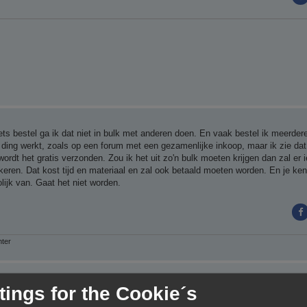
iets bestel ga ik dat niet in bulk met anderen doen. En vaak bestel ik meerdere
 ding werkt, zoals op een forum met een gezamenlijke inkoop, maar ik zie dat 
 wordt het gratis verzonden. Zou ik het uit zo'n bulk moeten krijgen dan zal er
keren. Dat kost tijd en materiaal en zal ook betaald moeten worden. En je ke
lijk van. Gaat het niet worden.
nter
tings for the Cookie´s
n de markt voor een panda touch/ktouch (essentieel hetzelfde ding, gewoon ee
or rond de 50€ te vinden. Kijk ik via hagglezon.com (handige websites als je