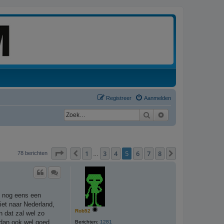
Registreer
Aanmelden
Zoek
Uitgebreid zoeken
Pagina
5
van
8
1
3
4
5
6
7
8
Vorige
Volgende
78 berichten
…
ok nog eens een
niet naar Nederland,
Rob52
n dat zal wel zo
a dan ook wel goed
Berichten:
1281