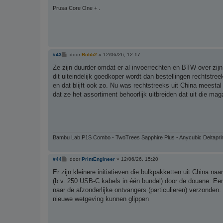
Prusa Core One + .
B
#43
door
Rob52
»
12/06/26, 12:17
e
r
Ze zijn duurder omdat er al invoerrechten en BTW over zijn
i
dit uiteindelijk goedkoper wordt dan bestellingen rechtstreek
c
h
en dat blijft ook zo. Nu was rechtstreeks uit China meesta
t
dat ze het assortiment behoorlijk uitbreiden dat uit die ma
Bambu Lab P1S Combo - TwoTrees Sapphire Plus - Anycubic Deltapri
B
#44
door
PrintEngineer
»
12/06/26, 15:20
e
r
Er zijn kleinere initiatieven die bulkpakketten uit China n
i
(b.v. 250 USB-C kabels in één bundel) door de douane. Eenm
c
h
naar de afzonderlijke ontvangers (particulieren) verzonden
t
nieuwe wetgeving kunnen glippen