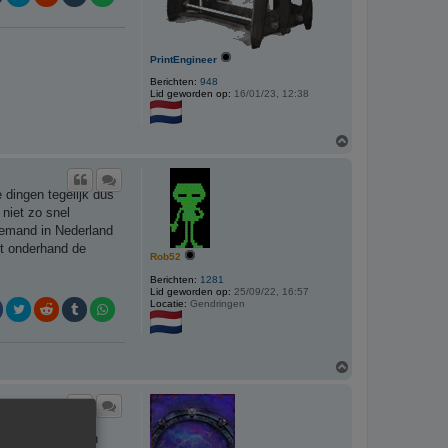
PrintEngineer
Berichten:
948
Lid geworden op:
16/01/23, 12:38
O
m
h
o
 dingen tegelijk dus
o
g
niet zo snel
 iemand in Nederland
nt onderhand de
Rob52
Berichten:
1281
Lid geworden op:
25/09/22, 16:57
Locatie:
Gendringen
O
m
h
o
n ander firmware
o
g
 10 tal EU amazon