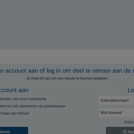
 account aan of log in om deel te nemen aan de 
Je moet lid zijn om een ​​reactie te kunnen plaatsen
ccount aan
Lo
e worden van onze community
rten en zich abonneren op onderwerpen
rt maar een minuut
Onth
streer
Aa