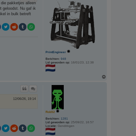
die pakketjes alleen
o
g
t geloodst. Nu gaf ik
el in bulk betreft
PrintEngineer
Berichten:
948
Lid geworden op:
16/01/23, 12:38
O
m
h
o
o
g
12/06/26, 19:14
Rob52
Berichten:
1281
Lid geworden op:
25/09/22, 16:57
Locatie:
Gendringen