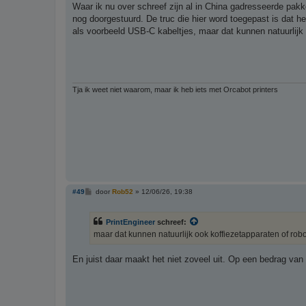
r
Waar ik nu over schreef zijn al in China gadresseerde pak
i
nog doorgestuurd. De truc die hier word toegepast is dat he
c
h
als voorbeeld USB-C kabeltjes, maar dat kunnen natuurlijk o
t
Tja ik weet niet waarom, maar ik heb iets met Orcabot printers
B
#49
door
Rob52
»
12/06/26, 19:38
e
r
i
PrintEngineer
schreef:
c
h
maar dat kunnen natuurlijk ook koffiezetapparaten of robot
t
En juist daar maakt het niet zoveel uit. Op een bedrag van