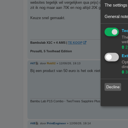
h
websites tegelijk wil vergelijken qua prijs) dan is dat din
The settings
t
zit ik nog maar aan 70€ en nog altijd 20€ goedkoper dan o
General note
Keuze snel gemaakt.
Tec
The
web
Bambulab X1C + 4 AMS |
TE KOOP
2
PrusaXL 5 Toolhead Edition
Ext
Opt
B
#47
door
Rob52
»
12/06/26, 19:13
dir
e
r
Bij een product van 50 euro is het ook niet zo'n belasting
3
i
c
h
t
Decline
Bambu Lab P1S Combo - TwoTrees Sapphire Plus - Anycubic Deltapri
B
#48
door
PrintEngineer
»
12/06/26, 19:14
e