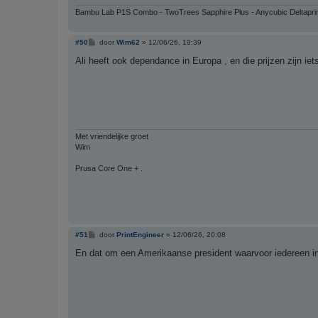
Bambu Lab P1S Combo - TwoTrees Sapphire Plus - Anycubic Deltapri
B
#50
door
Wim62
»
12/06/26, 19:39
e
r
Ali heeft ook dependance in Europa , en die prijzen zijn ie
i
c
h
t
Met vriendelijke groet
Wim
Prusa Core One + .
B
#51
door
PrintEngineer
»
12/06/26, 20:08
e
r
En dat om een Amerikaanse president waarvoor iedereen in z
i
c
h
t