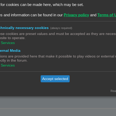
g niet te vinden voor minder dan 90+ € dus bijna 2x zo duur, ze mogen nog 20€
 for cookies can be made here, which may be set.
p gelijk welke EU amazon website.
s and information can be found in our
Privacy policy
and
Terms of 
hnically necessary cookies
(always required)
se cookies are preset values and must be accepted as they are necess
site to operate.
Services
ernal Media
ions are provided here that make it possible to play videos or external
ectly in the forum.
, 6%. Maar als je een kabeltje van 1 euro wilt kopen dan is het ineens een ops
Services
Accept selected
Real
nter