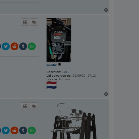
O
m
h
o
o
g
Wim62
Berichten:
1012
Lid geworden op:
25/09/22, 17:12
Locatie:
Arnhem
O
m
h
o
o
g