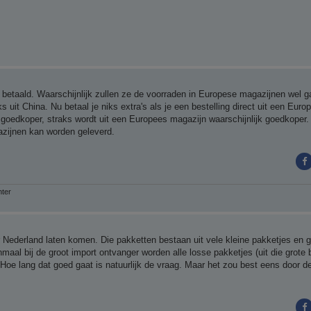
 betaald. Waarschijnlijk zullen ze de voorraden in Europese magazijnen wel 
s uit China. Nu betaal je niks extra's als je een bestelling direct uit een Euro
l goedkoper, straks wordt uit een Europees magazijn waarschijnlijk goedkoper
gazijnen kan worden geleverd.
nter
aar Nederland laten komen. Die pakketten bestaan uit vele kleine pakketjes en 
aal bij de groot import ontvanger worden alle losse pakketjes (uit die grote 
. Hoe lang dat goed gaat is natuurlijk de vraag. Maar het zou best eens door