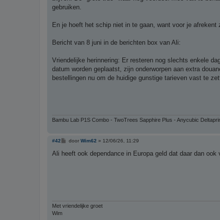
gebruiken.
En je hoeft het schip niet in te gaan, want voor je afrekent 
Bericht van 8 juni in de berichten box van Ali:
Vriendelijke herinnering: Er resteren nog slechts enkele dag
datum worden geplaatst, zijn onderworpen aan extra douane
bestellingen nu om de huidige gunstige tarieven vast te zet
Bambu Lab P1S Combo - TwoTrees Sapphire Plus - Anycubic Deltapri
B
#42
door
Wim62
»
12/06/26, 11:29
e
r
Ali heeft ook dependance in Europa geld dat daar dan ook v
i
c
h
t
Met vriendelijke groet
Wim