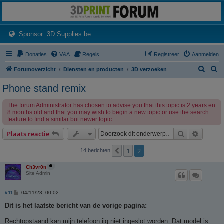
3dprintforum
Het 3D print forum van de Benelux na de sluiting van 3dprintforum.nl
(Opens a new tab)
Sponsor: 3D Supplies.be
Donaties
V&A
Regels
Registreer
Aanmelden
Z
Z
Forumoverzicht
Diensten en producten
3D verzoeken
o
o
Phone stand remix
e
e
The forum Administrator has chosen to advise you that this topic is 2 years en
k
k
8 months old and that you may wish to begin a new topic or use the search
feature to find a similar but newer topic.
Zoek
Uitgebr
Plaats reactie
1
2
Vorige
14 berichten
Ch3vr0n
Site Admin
B
#11
04/11/23, 00:02
e
r
Dit is het laatste bericht van de vorige pagina:
i
c
Rechtopstaand kan mijn telefoon iig niet ingeslot worden. Dat model is
h