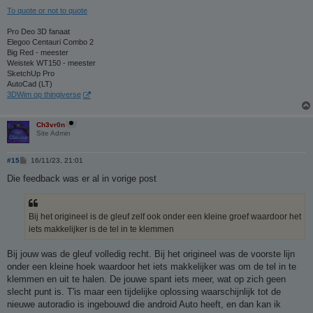
To quote or not to quote
Pro Deo 3D fanaat
Elegoo Centauri Combo 2
Big Red - meester
Weistek WT150 - meester
SketchUp Pro
AutoCad (LT)
3DWim op thingiverse
Ch3vr0n
Site Admin
B
#15
16/11/23, 21:01
e
r
Die feedback was er al in vorige post
i
c
h
t
Bij het origineel is de gleuf zelf ook onder een kleine groef waardoor het
iets makkelijker is de tel in te klemmen
Bij jouw was de gleuf volledig recht. Bij het origineel was de voorste lijn
onder een kleine hoek waardoor het iets makkelijker was om de tel in te
klemmen en uit te halen. De jouwe spant iets meer, wat op zich geen
slecht punt is. T'is maar een tijdelijke oplossing waarschijnlijk tot de
nieuwe autoradio is ingebouwd die android Auto heeft, en dan kan ik