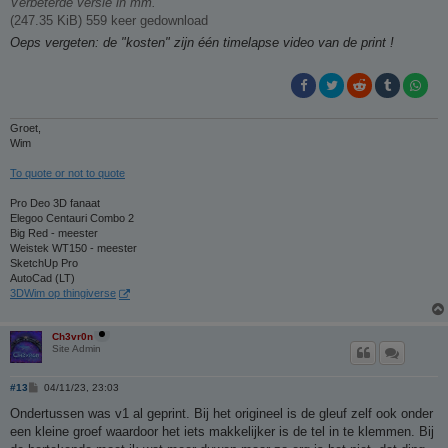
Verbeterde versie in mm.
(247.35 KiB) 559 keer gedownload
Oeps vergeten: de "kosten" zijn één timelapse video van de print !
Groet,
Wim
To quote or not to quote
Pro Deo 3D fanaat
Elegoo Centauri Combo 2
Big Red - meester
Weistek WT150 - meester
SketchUp Pro
AutoCad (LT)
3DWim op thingiverse
Ch3vr0n
Site Admin
B
#13
04/11/23, 23:03
e
r
Ondertussen was v1 al geprint. Bij het origineel is de gleuf zelf ook onder
i
een kleine groef waardoor het iets makkelijker is de tel in te klemmen. Bij
c
h