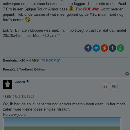
t
ontworpen om je telefoon horizontaal in te leggen. Tel ter info is een Pixel
7 Pro in een Spigen Tough Armor case
. Thx
@3DWim
wordt morgen
geprint. Heb ondertussen al wat meer geprint op de X1C maar moet nog
foto's nemen
Lol, STL maten kloppen wss niet, na import zegt orcaslicer dat dat model
20x10x4,5mm is. Moet x10 zijn ^^
Bambulab X1C + 4 AMS |
TE KOOP
PrusaXL 5 Toolhead Edition
3DWim
B
#12
04/11/23, 11:17
e
r
Ok, ik had de solid inspector nog er over moeten laten gaan. In het model
i
zaten twee kleine losse eindjes "draad".
c
h
Nu verwijderd.
t