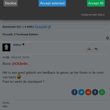
Decline
Accept selected
Accept All
Realized with Klaro!
Bambulab X1C + 4 AMS |
TE KOOP
PrusaXL 5 Toolhead Edition
3DWim
B
#14
16/11/23, 20:55
e
r
Beste
@Ch3vr0n
,
i
c
h
Het is een goed gebruik om feedback te geven op het forum in de vorm
t
van foto's
Past en werkt de standaard ?
Groet,
Wim