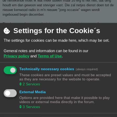
de hertekende moet ik wat meer duwen maar zo erg is het niet, dat ding
t
houdt em dan gewoon wat steviger vast. Die zal netjes dienst doen tot de
nieuwe kenwood radio in m'n nieuwe "jong occasie" wagen wordt
ingebouwd begin december.
Timelapse zoals gevraagd, niet van dat model, da's te eenvoudig en
Settings for the Cookie´s
amper de moeite om te zien.
Maar van m'n artistiek naakt print. 5u in 53sec
The settings for cookies can be made here, which may be set.
General notes and information can be found in our
Privacy policy
and
Terms of Use
.
Technically necessary cookies
(always required)
These cookies are preset values and must be accepted
as they are necessary for the website to operate.
2
Services
External Media
Options are provided here that make it possible to play
videos or external media directly in the forum.
3
Services