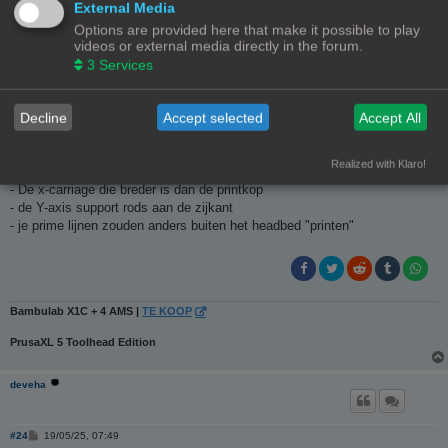
Ch3vr0n
External Media
Site Admin
Options are provided here that make it possible to play
videos or external media directly in the forum.
B
#23
17/05/25, 13:41
3
Services
e
r
Hoe ben je tot die maten gekomen? Van rand tot rand gemeten? Als dat
i
het geval is dan zit je fout. De effectieve bedgrootte is niet hetzelfde als
c
h
Decline
Accept selected
Accept All
het effectieve bereikbare printvolume. Het bed van mijn CR10 Max is ook
t
470x470, maar het bereikbare printgebied is maar 450x450. Dit om
meerdere redenen.
Realized with Klaro!
- De x-carriage die breder is dan de printkop
- de Y-axis support rods aan de zijkant
- je prime lijnen zouden anders buiten het headbed "printen"
Bambulab X1C + 4 AMS |
TE KOOP
PrusaXL 5 Toolhead Edition
deveha
B
#24
19/05/25, 07:49
e