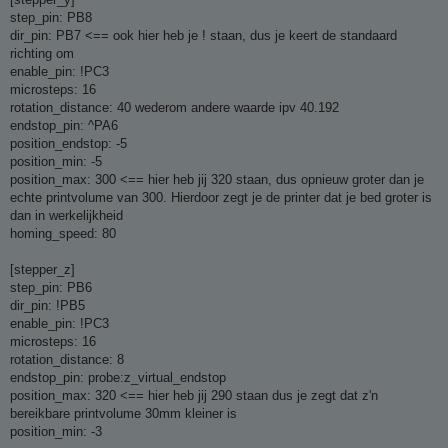
step_pin: PB8
dir_pin: PB7 <== ook hier heb je ! staan, dus je keert de standaard
richting om
enable_pin: !PC3
microsteps: 16
rotation_distance: 40 wederom andere waarde ipv 40.192
endstop_pin: ^PA6
position_endstop: -5
position_min: -5
position_max: 300 <== hier heb jij 320 staan, dus opnieuw groter dan je
echte printvolume van 300. Hierdoor zegt je de printer dat je bed groter is
dan in werkelijkheid
homing_speed: 80
[stepper_z]
step_pin: PB6
dir_pin: !PB5
enable_pin: !PC3
microsteps: 16
rotation_distance: 8
endstop_pin: probe:z_virtual_endstop
position_max: 320 <== hier heb jij 290 staan dus je zegt dat z'n
bereikbare printvolume 30mm kleiner is
position_min: -3