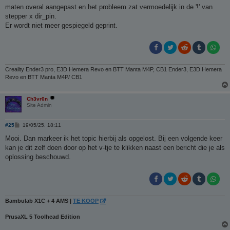
r
maten overal aangepast en het probleem zat vermoedelijk in de '!' van
i
stepper x dir_pin.
c
h
Er wordt niet meer gespiegeld geprint.
t
Creality Ender3 pro, E3D Hemera Revo en BTT Manta M4P, CB1 Ender3, E3D Hemera
Revo en BTT Manta M4P/ CB1
Ch3vr0n
Site Admin
B
#25
19/05/25, 18:11
e
r
Mooi. Dan markeer ik het topic hierbij als opgelost. Bij een volgende keer
i
kan je dit zelf doen door op het v-tje te klikken naast een bericht die je als
c
h
oplossing beschouwd.
t
Bambulab X1C + 4 AMS |
TE KOOP
PrusaXL 5 Toolhead Edition