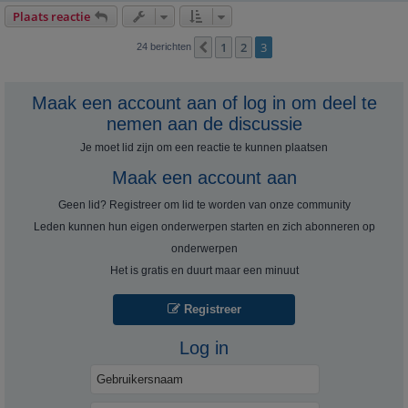
Plaats reactie
1
2
3
Vorige
24 berichten
Maak een account aan of log in om deel te
nemen aan de discussie
Je moet lid zijn om een ​​reactie te kunnen plaatsen
Maak een account aan
Geen lid? Registreer om lid te worden van onze community
Leden kunnen hun eigen onderwerpen starten en zich abonneren op
onderwerpen
Het is gratis en duurt maar een minuut
Registreer
Log in