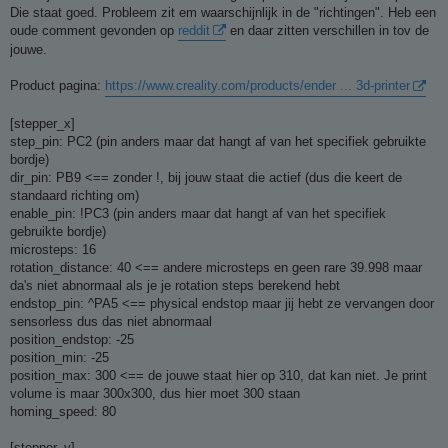
t
Die staat goed. Probleem zit em waarschijnlijk in de "richtingen". Heb een
oude comment gevonden op
reddit
en daar zitten verschillen in tov de
jouwe.
Product pagina:
https://www.creality.com/products/ender ... 3d-printer
[stepper_x]
step_pin: PC2 (pin anders maar dat hangt af van het specifiek gebruikte
bordje)
dir_pin: PB9 <== zonder !, bij jouw staat die actief (dus die keert de
standaard richting om)
enable_pin: !PC3 (pin anders maar dat hangt af van het specifiek
gebruikte bordje)
microsteps: 16
rotation_distance: 40 <== andere microsteps en geen rare 39.998 maar
da's niet abnormaal als je je rotation steps berekend hebt
endstop_pin: ^PA5 <== physical endstop maar jij hebt ze vervangen door
sensorless dus das niet abnormaal
position_endstop: -25
position_min: -25
position_max: 300 <== de jouwe staat hier op 310, dat kan niet. Je print
volume is maar 300x300, dus hier moet 300 staan
homing_speed: 80
[stepper_y]