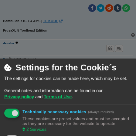
Bambulab X1C + 4 AMS |
TE KOOP
PrusaXL 5 Toolhead Edition
deveha
B
#22
17/05/25, 13:22
e
Settings for the Cookie´s
r
Volgens mijn rolmaat is het bed toch echt 310x320,
i
De z moet lager zijn omdat de SFS in de weg zit, dat ga ik nog
c
h
veranderen.
The settings for cookies can be made here, which may be set.
t
De rest van de verschillen ga ik morgen uit proberen, de printer is nog
General notes and information can be found in our
bezig tot ca 4 uur vannacht.
Privacy policy
and
Terms of Use
.
Technically necessary cookies
(always required)
These cookies are preset values and must be accepted
Creality Ender3 pro, E3D Hemera Revo en BTT Manta M4P, CB1 Ender3, E3D Hemera
as they are necessary for the website to operate.
Revo en BTT Manta M4P/ CB1
2
Services