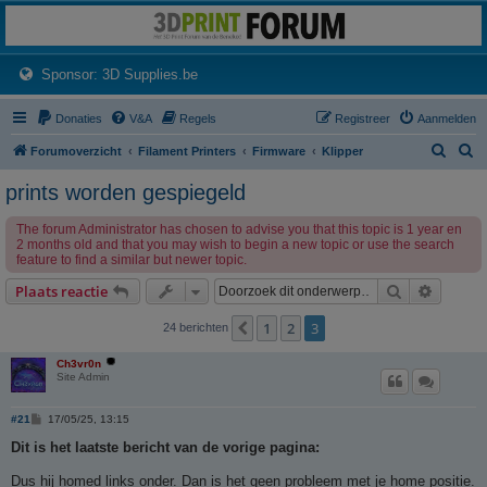
3dprintforum
Het 3D print forum van de Benelux na de sluiting van 3dprintforum.nl
(Opens a new tab)
Sponsor: 3D Supplies.be
Donaties
V&A
Regels
Registreer
Aanmelden
Z
Z
Forumoverzicht
Filament Printers
Firmware
Klipper
o
o
prints worden gespiegeld
e
e
The forum Administrator has chosen to advise you that this topic is 1 year en
k
k
2 months old and that you may wish to begin a new topic or use the search
feature to find a similar but newer topic.
Zoek
Uitgebr
Plaats reactie
1
2
3
Vorige
24 berichten
Ch3vr0n
Site Admin
B
#21
17/05/25, 13:15
e
r
Dit is het laatste bericht van de vorige pagina:
i
c
Dus hij homed links onder. Dan is het geen probleem met je home positie.
h