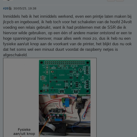
B
#20
30/05/25, 19:38
e
r
Inmiddels heb ik het inmiddels werkend, even een printje laten maken bij
i
jlcpcb en ingebouwd, ik heb toch voor het schakelen van de hoofd 24volt
c
h
voeding een relais gebruikt, want ik had problemen met de SSR die ik
t
hiervoor wilde gebruiken, op een één of andere manier ontstond er een te
hoge spanningsval hierover, maar alles werk mooi zo, dus ik heb nu een
fysieke aan/uit knop aan de voorkant van de printer, het blijkt dus nu ook
dat het soms wel een minuut duurt voordat de raspberry netjes is
afgeschakeld.