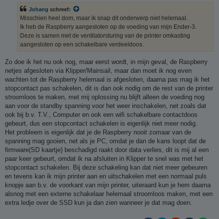
i
Johang
schreef:
c
h
Misschien heel dom, maar ik snap dit onderwerp niet helemaal.
t
Ik heb de Raspberry aangesloten op de voeding van mijn Ender-3.
Deze is samen met de ventilatorsturing van de printer omkasting
aangesloten op een schakelbare verdeeldoos.
Zo doe ik het nu ook nog, maar eerst wordt, in mijn geval, de Raspberry
netjes afgesloten via Klipper/Mainsail, maar dan moet ik nog even
wachten tot de Raspberry helemaal is afgesloten, daarna pas mag ik het
stopcontact pas schakelen, dit is dan ook nodig om de rest van de printer
stroomloos te maken, met mij oplossing nu blijft alleen de voeding nog
aan voor de standby spanning voor het weer inschakelen, net zoals dat
ook bij b.v. T.V., Computer en ook een wifi schakelbare contactdoos
gebeurt, dus een stopcontact schakelen is eigenlijk niet meer nodig.
Het probleem is eigenlijk dat je de Raspberry nooit zomaar van de
spanning mag gooien, net als je PC, omdat je dan de kans loopt dat de
firmware(SD kaartje) beschadigd raakt door data verlies, dit is mij al een
paar keer gebeurt, omdat ik na afsluiten in Klipper te snel was met het
stopcontact schakelen. Bij deze schakeling kan dat niet meer gebeuren
en tevens kan ik mijn printer aan en uitschakelen met een normaal puls
knopje aan b.v. de voorkant van mijn printer, uiteraard kun je hem daarna
alsnog met een externe schakelaar helemaal stroomloos maken, met een
extra ledje over de SSD kun ja dan zien wanneer je dat mag doen.