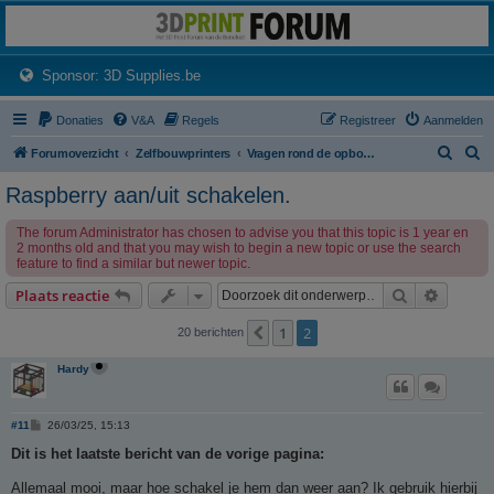
3dprintforum
Het 3D print forum van de Benelux na de sluiting van 3dprintforum.nl
(Opens a new tab)
Sponsor: 3D Supplies.be
Donaties
V&A
Regels
Registreer
Aanmelden
Z
Z
Forumoverzicht
Zelfbouwprinters
Vragen rond de opbouw en het gebruik van een zelfbouw printer horen hier.
o
o
Raspberry aan/uit schakelen.
e
e
The forum Administrator has chosen to advise you that this topic is 1 year en
k
k
2 months old and that you may wish to begin a new topic or use the search
feature to find a similar but newer topic.
Zoek
Uitgebr
Plaats reactie
1
2
Vorige
20 berichten
Hardy
B
#11
26/03/25, 15:13
e
r
Dit is het laatste bericht van de vorige pagina:
i
c
Allemaal mooi, maar hoe schakel je hem dan weer aan? Ik gebruik hierbij
h