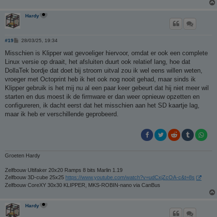
Hardy
B
#19
28/03/25, 19:34
e
r
Misschien is Klipper wat gevoeliger hiervoor, omdat er ook een complete
i
Linux versie op draait, het afsluiten duurt ook relatief lang, hoe dat
c
h
DollaTek bordje dat doet bij stroom uitval zou ik wel eens willen weten,
t
vroeger met Octoprint heb ik het ook nog nooit gehad, maar sinds ik
Klipper gebruik is het mij nu al een paar keer gebeurt dat hij niet meer wil
starten en dus moest ik de firmware er dan weer opnieuw opzetten en
configureren, ik dacht eerst dat het misschien aan het SD kaartje lag,
maar ik heb er verschillende geprobeerd.
Groeten Hardy
Zelfbouw Ultifaker 20x20 Ramps 8 bits Marlin 1.19
Zelfbouw 3D-cube 25x25
https://www.youtube.com/watch?v=udCxjZcOA-c&t=8s
Zelfbouw CoreXY 30x30 KLIPPER, MKS-ROBIN-nano via CanBus
Hardy