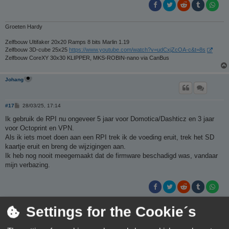
Groeten Hardy
Zelfbouw Ultifaker 20x20 Ramps 8 bits Marlin 1.19
Zelfbouw 3D-cube 25x25
https://www.youtube.com/watch?v=udCxjZcOA-c&t=8s
Zelfbouw CoreXY 30x30 KLIPPER, MKS-ROBIN-nano via CanBus
Johang
B
#17
28/03/25, 17:14
e
r
Ik gebruik de RPI nu ongeveer 5 jaar voor Domotica/Dashticz en 3 jaar
i
voor Octoprint en VPN.
c
h
Als ik iets moet doen aan een RPI trek ik de voeding eruit, trek het SD
t
kaartje eruit en breng de wijzigingen aan.
Ik heb nog nooit meegemaakt dat de firmware beschadigd was, vandaar
mijn verbazing.
Settings for the Cookie´s
Rob52