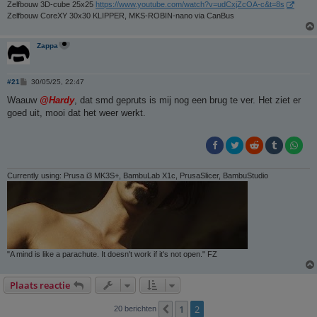
Zelfbouw 3D-cube 25x25
https://www.youtube.com/watch?v=udCxjZcOA-c&t=8s
Zelfbouw CoreXY 30x30 KLIPPER, MKS-ROBIN-nano via CanBus
Zappa
B
#21
30/05/25, 22:47
e
r
Waauw
@Hardy
, dat smd gepruts is mij nog een brug te ver. Het ziet er
i
goed uit, mooi dat het weer werkt.
c
h
t
Currently using: Prusa i3 MK3S+, BambuLab X1c, PrusaSlicer, BambuStudio
"A mind is like a parachute. It doesn't work if it's not open." FZ
Plaats reactie
1
2
Vorige
20 berichten