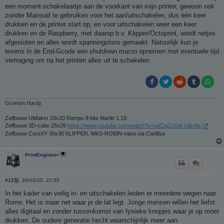
t
een moment-schakelaartje aan de voorkant van mijn printer, gewoon ook
zonder Mainsail te gebruiken voor het aan/uitschakelen, dus één keer
drukken en de printer start op, en voor uitschakelen weer een keer
drukken en de Raspberry, met daarop b.v. Klipper/Octoprint, wordt netjes
afgesloten en alles wordt spanningsloos gemaakt. Natuurlijk kun je
tevens in de End-Gcode een shutdown macro opnemen met eventuele tijd
vertraging om na het printen alles uit te schakelen.
Groeten Hardy
Zelfbouw Ultifaker 20x20 Ramps 8 bits Marlin 1.19
Zelfbouw 3D-cube 25x25
https://www.youtube.com/watch?v=udCxjZcOA-c&t=8s
Zelfbouw CoreXY 30x30 KLIPPER, MKS-ROBIN-nano via CanBus
PrintEngineer
B
#12
26/03/25, 22:55
e
r
In het kader van veilig in- en uitschakelen leiden er meerdere wegen naar
i
Rome. Het is maar net waar je de lat legt. Jonge mensen willen het liefst
c
h
alles digitaal en zonder tussenkomst van fysieke knopjes waar je op moet
t
drukken. De oudere generatie hecht waarschijnlijk meer aan