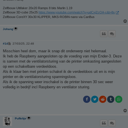
Zelfbouw Ultifaker 20x20 Ramps 8 bits Marlin 1.19
Zelfbouw 3D-cube 25x25
https://www.youtube.com/watch?v=udCxjZcOA-c&t=8s
Zelfbouw CoreXY 30x30 KLIPPER, MKS-ROBIN-nano via CanBus
Johang
B
#14
27/03/25, 22:48
e
r
Misschien heel dom, maar ik snap dit onderwerp niet helemaal.
i
Ik heb de Raspberry aangesloten op de voeding van mijn Ender-3. Deze
c
h
is samen met de ventilatorsturing van de printer omkasting aangesloten
t
op een schakelbare verdeeldoos.
Als ik klaar ben met printen schakel ik de verdeeldoos uit en is mijn
printer en de ventilatorsturing spanningsloos.
Als ik de spanning weer inschakel is de printer binnen 30 sec weer
volledig in bedrijf incl Raspberry en ventilator sturing.
Puffeltje