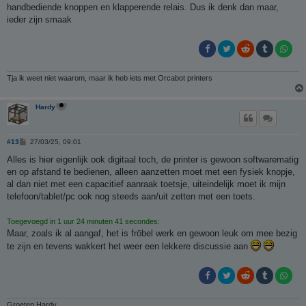
handbediende knoppen en klapperende relais. Dus ik denk dan maar,
ieder zijn smaak
Tja ik weet niet waarom, maar ik heb iets met Orcabot printers
Hardy
B
#13
27/03/25, 09:01
e
r
Alles is hier eigenlijk ook digitaal toch, de printer is gewoon softwarematig
i
en op afstand te bedienen, alleen aanzetten moet met een fysiek knopje,
c
h
al dan niet met een capacitief aanraak toetsje, uiteindelijk moet ik mijn
t
telefoon/tablet/pc ook nog steeds aan/uit zetten met een toets.
Toegevoegd in 1 uur 24 minuten 41 secondes:
Maar, zoals ik al aangaf, het is fröbel werk en gewoon leuk om mee bezig
te zijn en tevens wakkert het weer een lekkere discussie aan
Groeten Hardy