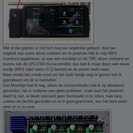
Met al dat gepruts is mij toch nog een ongelukje gebeurt, door per
ongeluk een motor driver verkeert om te plaatsen heb ik mijn MKS
mainbord opgeblazen, er was een mosfetje en de TMC driver verbrand en
tevens ook de LPC1769 microcontroller, dus heb ik maar direct een nieuw
bordje (MKS robin nano v3.1) besteld en de printer werkt weer.
Maar omdat het zonde vond om het oude bordje weg te gooien heb ik
geprobeerd om dit te herstellen.
Een Mosfetje had ik nog, alleen de microcontroller heb ik op aliexpress
gevonden, het in solderen was geen probleem, maar naar het plaatsen
deed hij niet, er bleek uiteraard geen bootloader in te zitten, naar lang
zoeken de hexfile gevonden en er in geprogrammerd, dus het bord werkt
weer en is nu over.