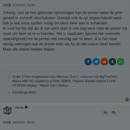
B
#15
27/03/25, 23:58
e
r
Johang, met de hier getoonde oplossingen kan de printer nadat de print
i
gereed is zichzelf uitschakelen. Doordat ook de rpi uitgeschakeld word
c
h
heb je wat extra spullen nodig om deze weer aan te schakelen.
t
Ik vind het fijn dat als ik een print start ik niet nog eens naar de printer toe
moet om hem uit te schakelen. Het is raadzaam (gezien het overvolle
spanningsnet) om de printer niet onnodig aan te laten, al is het maar
weinig vermogen wat de printer trekt als hij de idle-status heeft bereikt.
Maar alle kleine beetjes helpen.
Ender 5 Plus omgebouwd naar Mercury One.1 , voorzien van BigTreeTech
Manta M8P V2, raspberry pi CM4, EBB36, Phaetus Rapido Hotend 2 UHF -
DFR0550 display - Klipper met CANbus
Flashforge AD5X
Hardy
B
#16
28/03/25, 09:35
e
r