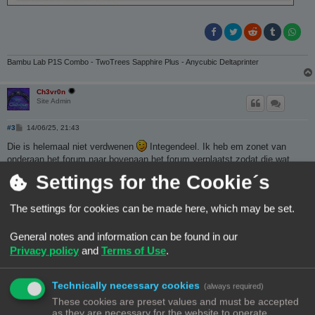
Bambu Lab P1S Combo - TwoTrees Sapphire Plus - Anycubic Deltaprinter
Ch3vr0n
Site Admin
B
#3
14/06/25, 21:43
e
r
Die is helemaal niet verdwenen
Integendeel. Ik heb em zonet van
i
onderaan het forum naar bovenaan het forum verplaatst zodat die wat
c
h
meer zichtbaarheid krijgt, en het ingezamelde donatie bedrag naar enkel
Settings for the Cookie´s
t
onderaan. Moet ik binnenkort Wim63 van je gebruikersnaam maken?
The settings for cookies can be made here, which may be set.
General notes and information can be found in our
Bambulab X1C + 4 AMS |
TE KOOP
Privacy policy
and
Terms of Use
.
PrusaXL 5 Toolhead Edition
Technically necessary cookies
(always required)
Wim62
These cookies are preset values and must be accepted
as they are necessary for the website to operate.