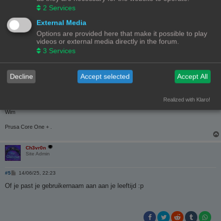
2
Services
B
#4
14/06/25, 22:22
e
External Media
r
i
Options are provided here that make it possible to play
Ch3vr0n
schreef:
c
videos or external media directly in the forum.
h
Wim63 van je gebruikersnaam maken?
t
3
Services
HaHa dat mag dan wordt ik weer een jaartje jonger
Decline
Accept selected
Accept All
Realized with Klaro!
Met vriendelijke groet
Wim
Prusa Core One + .
Ch3vr0n
Site Admin
B
#5
14/06/25, 22:23
e
r
Of je past je gebruikernaam aan aan je leeftijd :p
i
c
h
t