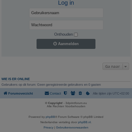
Log in
Onthouden
Aanmelden
Ga naar
WIE IS ER ONLINE
Gebruikers op dit forum: Geen geregistreerde gebruikers en 0 gasten
Forumoverzicht
Contact
Alle tijden zijn
UTC+02:00
© Copyright
! - 3dprintforum.eu
Alle Rechten Voorbehouden
Powered by
phpBB
® Forum Software © phpBB Limited
Nederlandse vertaling door
phpBB.nl
.
Privacy
|
Gebruikersvoorwaarden