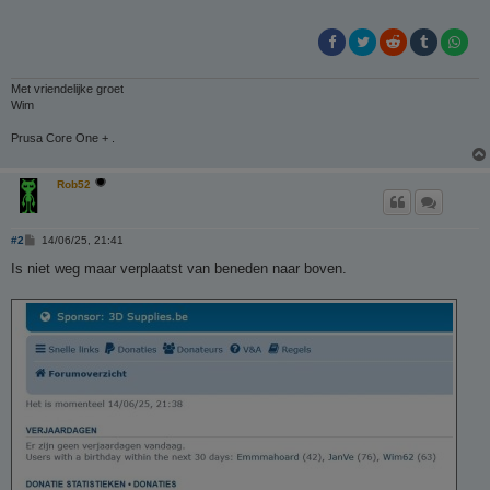
p
h
t
g
e
l
Met vriendelijke groet
o
Wim
s
Prusa Core One + .
t
Rob52
B
#2
14/06/25, 21:41
e
r
Is niet weg maar verplaatst van beneden naar boven.
i
c
h
t