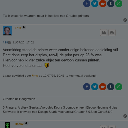
Tja ik weet niet waarom, maar ik heb iets met Orcabot printers
Frits
B
#18
11/07/25, 17:52
e
r
Vanmiddag stond de printer weer zonder enige bekende aanleiding stil.
i
Print done zegt het display, terwijl de print pas op 23 % was.
c
h
Hiervoor heb ik vier zulke objecten gewoon kunnen printen.
t
Heel vervelend allemaal.
Laatst gewijzigd door
Frits
op 12/07/25, 10:41, 1 keer totaal gewijzigd.
Groeten uit Hoogeveen.
3 Printers: Artillery Genius, Anycubic Kobra 3 combo en een Elegoo Neptune 4 plus
Software: ik ontwerp met Design Spark Mechanical Creator 6.0.3 en Cura 5.6.0
Rob52