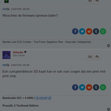
B
#19
12/07/25, 09:03
e
r
Misschien de firmware opnieuw laden?
i
c
h
t
Bambu Lab P1S Combo - TwoTrees Sapphire Plus - Anycubic Deltaprinter
Ch3vr0n
Site Admin
B
#20
13/07/25, 03:40
e
r
Een corrupte/defecte SD kaart kan er ook voor zorgen dat een print mid-
i
print stop
c
h
t
Bambulab X1C + 4 AMS |
TE KOOP
PrusaXL 5 Toolhead Edition