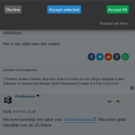
Even later weer de zelfde storing.
Ik constateerde dat het filament wat stroef door de sensor liep.
Decline
Accept selected
Accept All
Waarschijnlijk ontstond daardoor het gebrek aan filament in de printkop.
Ik vraag mij nog af hoe die printer dat ontdekt.
Met enige handmatige doorvoer kon ik de print afmaken.
Realized with Klaro!
Bij de volgende print heb ik de sensor omzeilt en die print verliep
vlekkeloos.
Het is ook altijd weer iets anders.
Groeten uit Hoogeveen.
3 Printers: Artillery Genius, Anycubic Kobra 3 combo en een Elegoo Neptune 4 plus
Software: ik ontwerp met Design Spark Mechanical Creator 6.0.3 en Cura 5.6.0
PrintEngineer
B
#17
07/07/25, 11:39
e
r
Het komt kennelijk wel vaker voor.
Filament runout
. Misschien geldt
i
hetzelfde voor de JG Maker
c
h
t