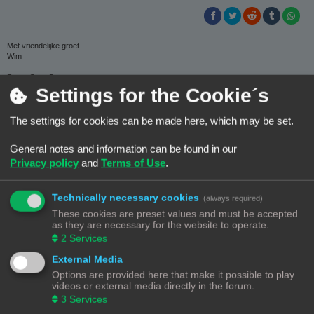
t
Met vriendelijke groet
Wim
Prusa Core One + .
Settings for the Cookie´s
Frits
The settings for cookies can be made here, which may be set.
B
#16
07/07/25, 07:26
General notes and information can be found in our
e
r
Nu ik geen X1 meer heb neemt mijn JG Maker dual printer de taken ervan
Privacy policy
and
Terms of Use
.
i
over.
c
h
Die had ook een raar foutje.
t
Technically necessary cookies
(always required)
Nadat hij tot twee maal toe een print voortijdig spontaan beëindigde
,
gaf hij tijdens de derde poging opeens alarm.
These cookies are preset values and must be accepted
as they are necessary for the website to operate.
Tuuut! Tuuut!
De boel stond stil en het display vermeldde: Voer filament in! En druk op
2
Services
'continue'.
External Media
Er zat gewoon filament in de printkop en de sensor. De rol was niet leeg
Options are provided here that make it possible to play
of afgebroken.
videos or external media directly in the forum.
Toch met de hand het filament in de printkop gedrukt en daar was wel
3
Services
ruimte voor. Daarna printte hij weer verder.