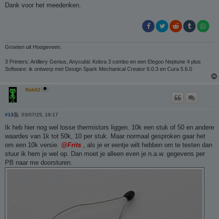
Dank voor het meedenken.
Groeten uit Hoogeveen.
3 Printers: Artillery Genius, Anycubic Kobra 3 combo en een Elegoo Neptune 4 plus
Software: ik ontwerp met Design Spark Mechanical Creator 6.0.3 en Cura 5.6.0
Rob52
B
#13
03/07/25, 19:17
e
r
Ik heb hier nog wel losse thermistors liggen. 10k een stuk of 50 en andere
i
waardes van 1k tot 50k, 10 per stuk. Maar normaal gesproken gaar het
c
h
om een 10k versie.
@Frits
, als je er eentje wilt hebben om te testen dan
t
stuur ik hem je wel op. Dan moet je alleen even je n.a.w. gegevens per
PB naar me doorsturen.