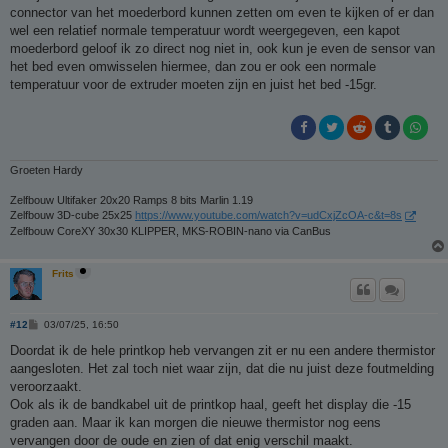
t
connector van het moederbord kunnen zetten om even te kijken of er dan
wel een relatief normale temperatuur wordt weergegeven, een kapot
moederbord geloof ik zo direct nog niet in, ook kun je even de sensor van
het bed even omwisselen hiermee, dan zou er ook een normale
temperatuur voor de extruder moeten zijn en juist het bed -15gr.
Groeten Hardy
Zelfbouw Ultifaker 20x20 Ramps 8 bits Marlin 1.19
Zelfbouw 3D-cube 25x25
https://www.youtube.com/watch?v=udCxjZcOA-c&t=8s
Zelfbouw CoreXY 30x30 KLIPPER, MKS-ROBIN-nano via CanBus
Frits
B
#12
03/07/25, 16:50
e
r
Doordat ik de hele printkop heb vervangen zit er nu een andere thermistor
i
aangesloten. Het zal toch niet waar zijn, dat die nu juist deze foutmelding
c
h
veroorzaakt.
t
Ook als ik de bandkabel uit de printkop haal, geeft het display die -15
graden aan. Maar ik kan morgen die nieuwe thermistor nog eens
vervangen door de oude en zien of dat enig verschil maakt.