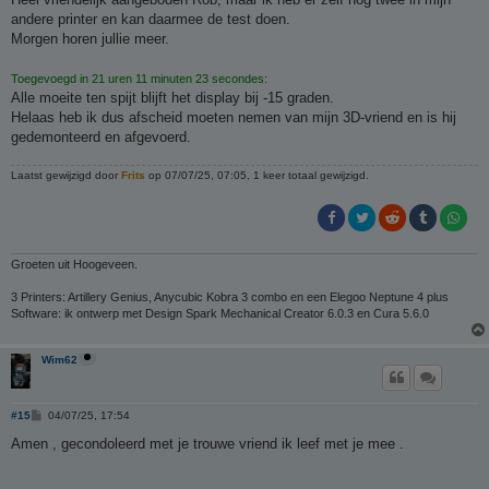
i
andere printer en kan daarmee de test doen.
c
h
Morgen horen jullie meer.
t
Toegevoegd in 21 uren 11 minuten 23 secondes:
Alle moeite ten spijt blijft het display bij -15 graden.
Helaas heb ik dus afscheid moeten nemen van mijn 3D-vriend en is hij
gedemonteerd en afgevoerd.
Laatst gewijzigd door
Frits
op 07/07/25, 07:05, 1 keer totaal gewijzigd.
Groeten uit Hoogeveen.
3 Printers: Artillery Genius, Anycubic Kobra 3 combo en een Elegoo Neptune 4 plus
Software: ik ontwerp met Design Spark Mechanical Creator 6.0.3 en Cura 5.6.0
Wim62
B
#15
04/07/25, 17:54
e
r
Amen , gecondoleerd met je trouwe vriend ik leef met je mee .
i
c
h