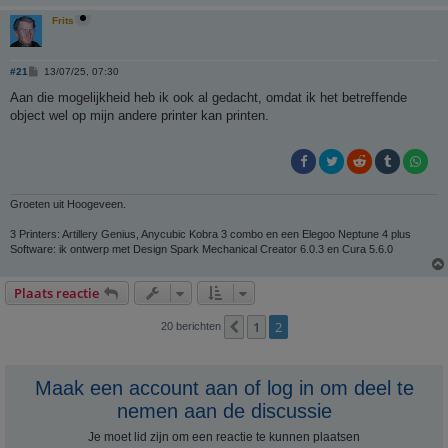
Frits
B
#21
13/07/25, 07:30
e
r
Aan die mogelijkheid heb ik ook al gedacht, omdat ik het betreffende
i
object wel op mijn andere printer kan printen.
c
h
t
Groeten uit Hoogeveen.
3 Printers: Artillery Genius, Anycubic Kobra 3 combo en een Elegoo Neptune 4 plus
Software: ik ontwerp met Design Spark Mechanical Creator 6.0.3 en Cura 5.6.0
Plaats reactie
1
2
Vorige
20 berichten
Maak een account aan of log in om deel te
nemen aan de discussie
Je moet lid zijn om een ​​reactie te kunnen plaatsen