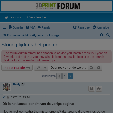
3dprintforum
Het 3D print forum van de Benelux na de sluiting van 3dprintforum.nl
(Opens a new tab)
Sponsor: 3D Supplies.be
Donaties
V&A
Regels
Registreer
Aanmelden
Z
Z
Forumoverzicht
Algemeen
Lounge
o
o
Storing tijdens het printen
e
e
The forum Administrator has chosen to advise you that this topic is 1 year en
k
k
3 weeks old and that you may wish to begin a new topic or use the search
feature to find a similar but newer topic.
Zoek
Uitgebr
Plaats reactie
1
2
Vorige
20 berichten
Hardy
B
#11
03/07/25, 15:44
e
r
Dit is het laatste bericht van de vorige pagina:
i
c
Heb je niet een extra thermistor ergens? dan zou je die even los op de
h