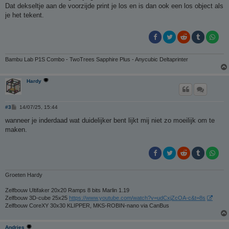
h
Dat dekseltje aan de voorzijde print je los en is dan ook een los object als
t
je het tekent.
Bambu Lab P1S Combo - TwoTrees Sapphire Plus - Anycubic Deltaprinter
Hardy
B
#3
14/07/25, 15:44
e
r
wanneer je inderdaad wat duidelijker bent lijkt mij niet zo moeilijk om te
i
maken.
c
h
t
Groeten Hardy
Zelfbouw Ultifaker 20x20 Ramps 8 bits Marlin 1.19
Zelfbouw 3D-cube 25x25
https://www.youtube.com/watch?v=udCxjZcOA-c&t=8s
Zelfbouw CoreXY 30x30 KLIPPER, MKS-ROBIN-nano via CanBus
Andries