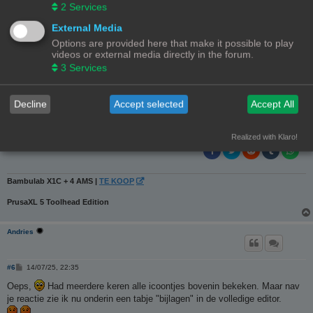
Ch3vr0n
2
Services
Site Admin
External Media
B
#5
14/07/25, 21:56
Options are provided here that make it possible to play
e
videos or external media directly in the forum.
r
Stl is gewoon een toegelaten bestandsformaat, je voegt dat toe net zoals
i
3
Services
gelijk welke andere bijlage maar je moet wel de volledige text editor
c
h
gebruiken en niet 'snelle reactie'
t
Decline
Accept selected
Accept All
Sent from my Pixel 7 Pro using Tapatalk
Realized with Klaro!
Bambulab X1C + 4 AMS |
TE KOOP
PrusaXL 5 Toolhead Edition
Andries
B
#6
14/07/25, 22:35
e
r
Oeps,
Had meerdere keren alle icoontjes bovenin bekeken. Maar nav
i
je reactie zie ik nu onderin een tabje "bijlagen" in de volledige editor.
c
h