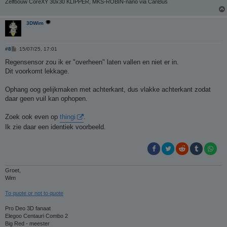
Zelfbouw CoreXY 30x30 KLIPPER, MKS-ROBIN-nano via CanBus
3DWim
B
#8
15/07/25, 17:01
e
r
Regensensor zou ik er "overheen" laten vallen en niet er in.
i
Dit voorkomt lekkage.
c
h
t
Ophang oog gelijkmaken met achterkant, dus vlakke achterkant zodat
daar geen vuil kan ophopen.
Zoek ook even op
thingi
.
Ik zie daar een identiek voorbeeld.
Groet,
Wim
To quote or not to quote
Pro Deo 3D fanaat
Elegoo Centauri Combo 2
Big Red - meester