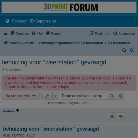
3dprintforum
Het 3D print forum van de Benelux na de sluiting van 3dprintforum.nl
(Opens a new tab)
Sponsor: 3D Supplies.be
Donaties
V&A
Regels
Registreer
Aanmelden
Forumoverzicht
Ontwerpprogramma's en 3D bestanden
3D bestanden
Z
Z
o
o
behuizing voor "weerstation" gevraagd
e
e
STL bestand
k
k
The forum Administrator has chosen to advise you that this topic is 1 year en
3 weeks old and that you may wish to begin a new topic or use the search
feature to find a similar but newer topic.
Zoek
Uitgebr
Plaats reactie
8 berichten • Pagina
1
van
1
Andries
behuizing voor "weerstation" gevraagd
B
#1
13/07/25, 21:13