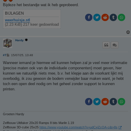
t
Bijdeze het bestandje wat ik heb geprobeerd.
BIJLAGEN
weerhuisje.stl
(2.23 KiB) 217 keer gedownload
Hardy
B
#7
15/07/25, 13:48
e
r
Wanneer iemand je hiermee wil kunnen helpen zal je veel meer informatie
i
(precise maten ook van de individuele componenten) moet geven, hier
c
h
kunnen we natuurlijk niets mee, b.v. het klepje aan de voorkant lijkt mij
t
overbodig, ik zou gewoon de bodem verwijder baar maken want, je hebt
toch een open deel nodig om het geheel zonder support te kunnen
printen.
Groeten Hardy
Zelfbouw Ultifaker 20x20 Ramps 8 bits Marlin 1.19
Zelfbouw 3D-cube 25x25
https://www.youtube.com/watch?v=udCxjZcOA-c&t=8s