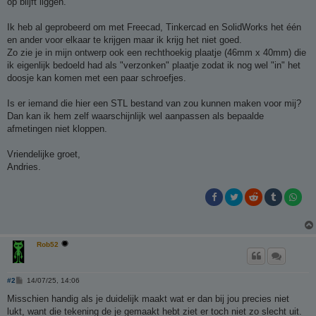
op blijft liggen.
Ik heb al geprobeerd om met Freecad, Tinkercad en SolidWorks het één
en ander voor elkaar te krijgen maar ik krijg het niet goed.
Zo zie je in mijn ontwerp ook een rechthoekig plaatje (46mm x 40mm) die
ik eigenlijk bedoeld had als "verzonken" plaatje zodat ik nog wel "in" het
doosje kan komen met een paar schroefjes.
Is er iemand die hier een STL bestand van zou kunnen maken voor mij?
Dan kan ik hem zelf waarschijnlijk wel aanpassen als bepaalde
afmetingen niet kloppen.
Vriendelijke groet,
Andries.
Rob52
B
#2
14/07/25, 14:06
e
r
Misschien handig als je duidelijk maakt wat er dan bij jou precies niet
i
lukt, want die tekening de je gemaakt hebt ziet er toch niet zo slecht uit.
c