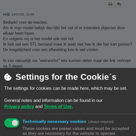
B
#4
14/07/25, 21:06
e
r
Bedankt voor de reacties.
i
Als ik mijn model bekijk dan lijkt het net of er meerdere objecten door
c
h
elkaar heen lopen.
t
En volgens mij is het model ook niet hol.
Ik heb wel een STL bestand maar ik weet niet hoe ik die hier kan posten?
De mogelijkheid voor een afbeelding kon ik wel vinden.
Ik zou natuurlijk via "wetransfer" iets kunnen delen maar die link verloopt
na 3 dagen.
Settings for the Cookie´s
En waar ik nog meer tegenaan loop?
Bijvoorbeeld het ophangoog kreeg ik ook niet voor elkaar.
The settings for cookies can be made here, which may be set.
Vriendelijke groet,
General notes and information can be found in our
Andries.
Privacy policy
and
Terms of Use
.
Technically necessary cookies
(always required)
These cookies are preset values and must be accepted
as they are necessary for the website to operate.