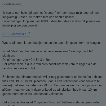
e
r
Goedenavond,
i
c
h
Ik ben al een hele tijd aan het "prutsen" om een, naar mijn idee, simpel
t
langwerpig "kastje" te maken met een schuin deksel.
De afmetingen kloppen niet 100%. Maar het idee zal door dit plaatje wel
duidelijker worden denk ik.
IDEE voorbeeldje
Wat is wil doen is een kastje maken die aan mijn gevel komt te hangen.
In het "dak" van het kastje wil ik verzonken een "raindrop module"
plaatsen.
De afmetingen zijn 40 × 54.3 x 2mm
Het oranje vlak is dus 2 mm diep zodat het vlak kom te liggen als de
raindrop module erin ligt.
En boven de raindrop module wil ik nog gecentreerd op hetzelfde schuine
vlak een "BH1750FVI" plaatsen. (dat is een lichtsensor voor zonlicht te
meten) met een diameter van 29mm. Nu moet er wel ruimte zijn voor die
±30mm maar omdat ik deze er koud op wil plakken heb ik aan 10mm
gecentreerd onder die lichtsensor voldoende.
Het schuine vlak moet 20 graden "afschot" hebben zodat er geen water