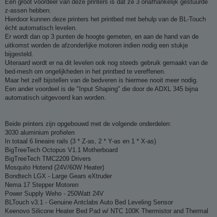
Een groot voordeel van deze printers is dat ze 3 onafhankelijk gestuurde
z-assen hebben.
Hierdoor kunnen deze printers het printbed met behulp van de BL-Touch
écht automatisch levelen.
Er wordt dan op 3 punten de hoogte gemeten, en aan de hand van de
uitkomst worden de afzonderlijke motoren indien nodig een stukje
bijgesteld.
Uiteraard wordt er na dit levelen ook nog steeds gebruik gemaakt van de
bed-mesh om ongelijkheden in het printbed te vereffenen.
Maar het zelf bijstellen van de bedveren is hiermee nooit meer nodig.
Een ander voordeel is de "Input Shaping" die door de ADXL 345 bijna
automatisch uitgevoerd kan worden.
Beide printers zijn opgebouwd met de volgende onderdelen:
3030 aluminium profielen
In totaal 6 lineaire rails (3 * Z-as, 2 * Y-as en 1 * X-as)
BigTreeTech Octopus V1.1 Motherboard
BigTreeTech TMC2209 Drivers
Mosquito Hotend (24V/60W Heater)
Bondtech LGX - Large Gears eXtruder
Nema 17 Stepper Motoren
Power Supply Weho - 250Watt 24V
BLTouch v3.1 - Genuine Antclabs Auto Bed Leveling Sensor
Keenovo Silicone Heater Bed Pad w/ NTC 100K Thermistor and Thermal