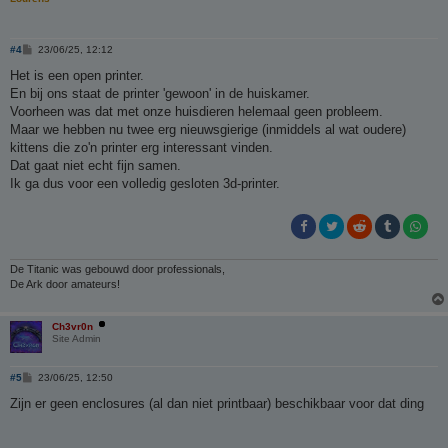
B
#4
23/06/25, 12:12
e
r
Het is een open printer.
i
En bij ons staat de printer 'gewoon' in de huiskamer.
c
h
Voorheen was dat met onze huisdieren helemaal geen probleem.
t
Maar we hebben nu twee erg nieuwsgierige (inmiddels al wat oudere)
kittens die zo'n printer erg interessant vinden.
Dat gaat niet echt fijn samen.
Ik ga dus voor een volledig gesloten 3d-printer.
De Titanic was gebouwd door professionals,
De Ark door amateurs!
Ch3vr0n
Site Admin
B
#5
23/06/25, 12:50
e
r
Zijn er geen enclosures (al dan niet printbaar) beschikbaar voor dat ding
i
c
h