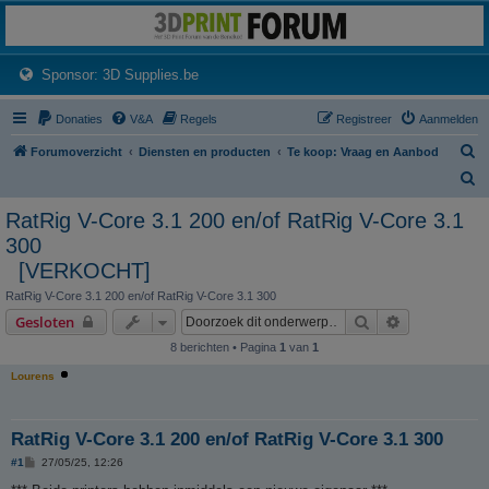
3dprintforum
Het 3D print forum van de Benelux na de sluiting van 3dprintforum.nl
(Opens a new tab)
Sponsor: 3D Supplies.be
Donaties
V&A
Regels
Registreer
Aanmelden
Z
Forumoverzicht
Diensten en producten
Te koop: Vraag en Aanbod
o
Z
e
o
RatRig V-Core 3.1 200 en/of RatRig V-Core 3.1
k
e
300
k
[VERKOCHT]
RatRig V-Core 3.1 200 en/of RatRig V-Core 3.1 300
Zoek
Uitgebreid z
Gesloten
8 berichten • Pagina
1
van
1
Lourens
RatRig V-Core 3.1 200 en/of RatRig V-Core 3.1 300
B
#1
27/05/25, 12:26
e
r