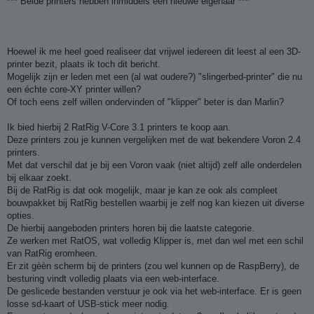
*** Beide printers hebben inmiddels een nieuwe eigenaar ***
i
c
h
t
Hoewel ik me heel goed realiseer dat vrijwel iedereen dit leest al een 3D-
printer bezit, plaats ik toch dit bericht.
Mogelijk zijn er leden met een (al wat oudere?) "slingerbed-printer" die nu
een échte core-XY printer willen?
Of toch eens zelf willen ondervinden of "klipper" beter is dan Marlin?
Ik bied hierbij 2 RatRig V-Core 3.1 printers te koop aan.
Deze printers zou je kunnen vergelijken met de wat bekendere Voron 2.4
printers.
Met dat verschil dat je bij een Voron vaak (niet altijd) zelf alle onderdelen
bij elkaar zoekt.
Bij de RatRig is dat ook mogelijk, maar je kan ze ook als compleet
bouwpakket bij RatRig bestellen waarbij je zelf nog kan kiezen uit diverse
opties.
De hierbij aangeboden printers horen bij die laatste categorie.
Ze werken met RatOS, wat volledig Klipper is, met dan wel met een schil
van RatRig eromheen.
Er zit gèèn scherm bij de printers (zou wel kunnen op de RaspBerry), de
besturing vindt volledig plaats via een web-interface.
De geslicede bestanden verstuur je ook via het web-interface. Er is geen
losse sd-kaart of USB-stick meer nodig.