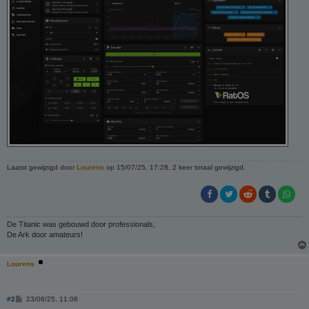
Laatst gewijzigd door
Lourens
op 15/07/25, 17:28, 2 keer totaal gewijzigd.
De Titanic was gebouwd door professionals,
De Ark door amateurs!
Lourens
B
#2
23/06/25, 11:08
e