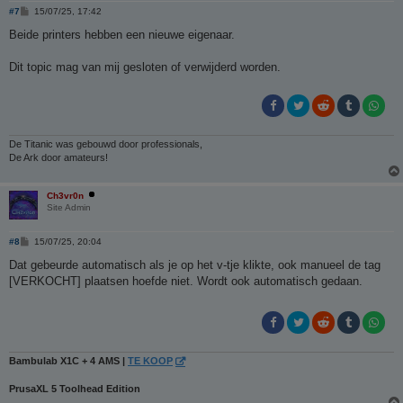
B
#7
15/07/25, 17:42
e
r
Beide printers hebben een nieuwe eigenaar.
i
c
h
Dit topic mag van mij gesloten of verwijderd worden.
t
De Titanic was gebouwd door professionals,
De Ark door amateurs!
Ch3vr0n
Site Admin
B
#8
15/07/25, 20:04
e
r
Dat gebeurde automatisch als je op het v-tje klikte, ook manueel de tag
i
[VERKOCHT] plaatsen hoefde niet. Wordt ook automatisch gedaan.
c
h
t
Bambulab X1C + 4 AMS |
TE KOOP
PrusaXL 5 Toolhead Edition