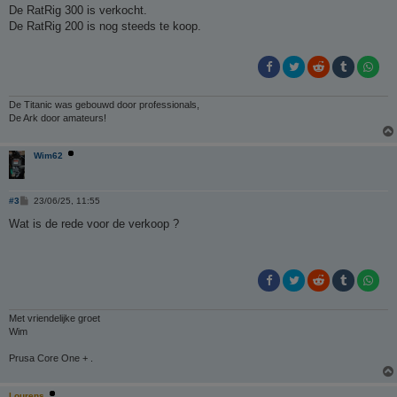
r
De RatRig 300 is verkocht.
i
De RatRig 200 is nog steeds te koop.
c
h
t
De Titanic was gebouwd door professionals,
De Ark door amateurs!
Wim62
B
#3
23/06/25, 11:55
e
r
Wat is de rede voor de verkoop ?
i
c
h
t
Met vriendelijke groet
Wim
Prusa Core One + .
Lourens