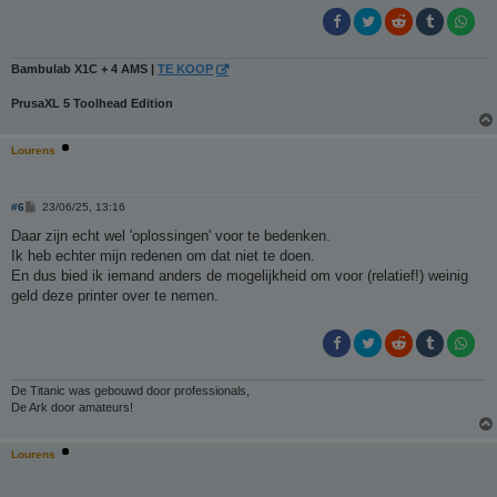
t
Bambulab X1C + 4 AMS |
TE KOOP
PrusaXL 5 Toolhead Edition
Lourens
B
#6
23/06/25, 13:16
e
r
Daar zijn echt wel 'oplossingen' voor te bedenken.
i
Ik heb echter mijn redenen om dat niet te doen.
c
h
En dus bied ik iemand anders de mogelijkheid om voor (relatief!) weinig
t
geld deze printer over te nemen.
De Titanic was gebouwd door professionals,
De Ark door amateurs!
Lourens