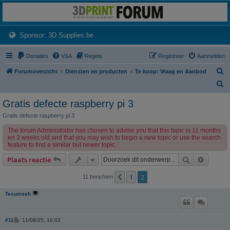
3dprintforum
Het 3D print forum van de Benelux na de sluiting van 3dprintforum.nl
(Opens a new tab)
Sponsor: 3D Supplies.be
Donaties
V&A
Regels
Registreer
Aanmelden
Z
Forumoverzicht
Diensten en producten
Te koop: Vraag en Aanbod
o
Z
e
o
Gratis defecte raspberry pi 3
k
e
Gratis defecte raspberry pi 3
k
The forum Administrator has chosen to advise you that this topic is 11 months
en 3 weeks old and that you may wish to begin a new topic or use the search
feature to find a similar but newer topic.
Zoek
Uitgebr
Plaats reactie
1
2
Vorige
11 berichten
Tecumseh
B
#11
11/08/25, 10:02
e