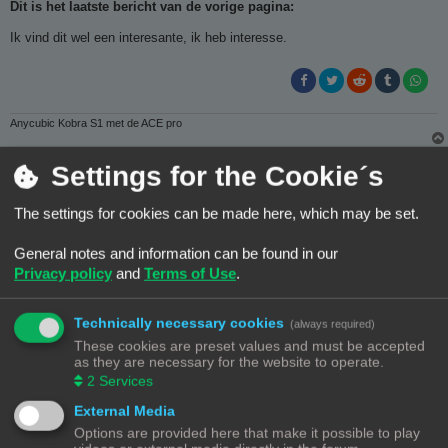
r
Dit is het laatste bericht van de vorige pagina:
i
c
Ik vind dit wel een interesante, ik heb interesse.
h
t
Anycubic Kobra S1 met de ACE pro
Henry schippers
Settings for the Cookie´s
The settings for cookies can be made here, which may be set.
B
#12
11/08/25, 14:50
e
r
Stuurt u mij maar een pb
General notes and information can be found in our
i
c
Privacy policy
and
Terms of Use
.
h
t
Technically necessary cookies
(always required)
These cookies are preset values and must be accepted
as they are necessary for the website to operate.
Plaats reactie
2
Services
1
2
Vorige
11 berichten
External Media
Options are provided here that make it possible to play