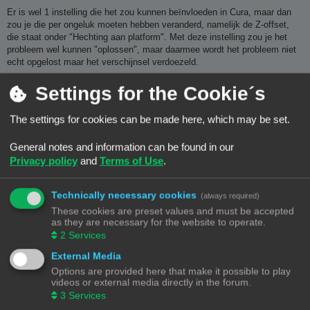
Er is wel 1 instelling die het zou kunnen beïnvloeden in Cura, maar dan
zou je die per ongeluk moeten hebben veranderd, namelijk de Z-offset,
die staat onder "Hechting aan platform". Met deze instelling zou je het
probleem wel kunnen "oplossen", maar daarmee wordt het probleem niet
echt opgelost maar het verschijnsel verdoezeld.
De oorzaak zit hem waarschijnlijk in de afsteling van de Z-offset. Dat is
Settings for the Cookie´s
dus de werkelijke afstand tot het printbed tijdens het printen. Als je de
bedleveling doet kan het zijn dat alles goed staat, maar dat daarna de
The settings for cookies can be made here, which may be set.
printkop niet op de juiste afstand begint. En laat daar nu al een heel stuk
over geschreven zijn op dit forum.
Z-offset afstellen.
General notes and information can be found in our
Privacy policy
and
Terms of Use
.
Maar er staat ook een hele beschrijving over de Vertex Delta op internet
die je in het proces begeleidt.
Klik.
Technically necessary cookies
(always required)
Misschien moet je je iets meer in de materie verdiepen. Die Z-offset is
These cookies are preset values and must be accepted
trouwens iets dat specifiek iets is dat bij Delta printers voorkomt. Bij
as they are necessary for the website to operate.
cartesiaanse printers kan het ook een issue zijn bij bijvoorbeeld het
2
Services
gebruik van een autolevel sensor.
External Media
Options are provided here that make it possible to play
videos or external media directly in the forum.
3
Services
Bambu Lab P1S Combo - TwoTrees Sapphire Plus - Anycubic Deltaprinter