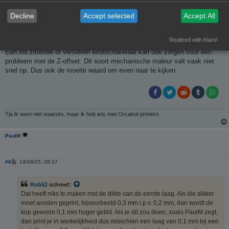
PrintEngineer
Decline
Accept selected
Accept All
B
#5
12/08/25, 12:32
Realized with Klaro!
e
r
Een los zittende of versleten eindschakelaar kan ook zorgen voor een
i
probleem met de Z-offset. Dit soort mechanische maleur valt vaak niet
c
h
snel op. Dus ook de moeite waard om even naar te kijken
t
Tja ik weet niet waarom, maar ik heb iets met Orcabot printers
PaulM
B
#6
14/08/25, 08:17
e
r
i
Rob52
schreef:
c
h
Dat heeft niks te maken met de dikte van de eerste laag. Als die dikker
t
moet worden geprint, bijvoorbeeld 0,3 mm i.p.v. 0,2 mm, dan wordt de
kop gewoon 0,1 mm hoger getild. Als je dit zou doen, zoals PaulM zegt,
dan print je in werkelijkheid dus misschien een laag van 0,1 mm bij een