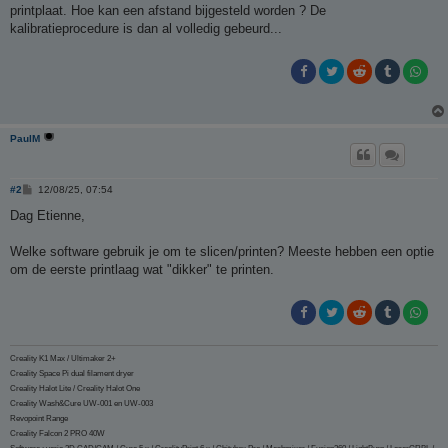
i
printplaat. Hoe kan een afstand bijgesteld worden ? De
c
h
kalibratieprocedure is dan al volledig gebeurd...
t
PaulM
B
#2
12/08/25, 07:54
e
r
Dag Etienne,
i
c
h
Welke software gebruik je om te slicen/printen? Meeste hebben een optie
t
om de eerste printlaag wat "dikker" te printen.
Creality K1 Max / Ultimaker 2+
Creality Space Pi dual filament dryer
Creality Halot Lite / Creality Halot One
Creality Wash&Cure UW-001 en UW-003
Revopoint Range
Creality Falcon 2 PRO 40W