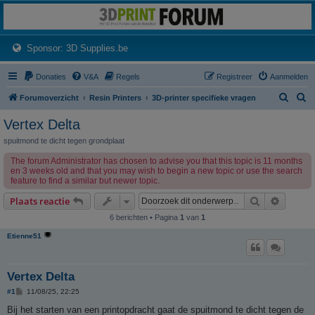
3dprintforum
Het 3D print forum van de Benelux na de sluiting van 3dprintforum.nl
(Opens a new tab)
Sponsor: 3D Supplies.be
Donaties
V&A
Regels
Registreer
Aanmelden
Z
Z
Forumoverzicht
Resin Printers
3D-printer specifieke vragen
o
o
Vertex Delta
e
e
spuitmond te dicht tegen grondplaat
k
k
The forum Administrator has chosen to advise you that this topic is 11 months
en 3 weeks old and that you may wish to begin a new topic or use the search
feature to find a similar but newer topic.
Zoek
Uitgebr
Plaats reactie
6 berichten • Pagina
1
van
1
Etienne51
Vertex Delta
B
#1
11/08/25, 22:25
e
r
Bij het starten van een printopdracht gaat de spuitmond te dicht tegen de