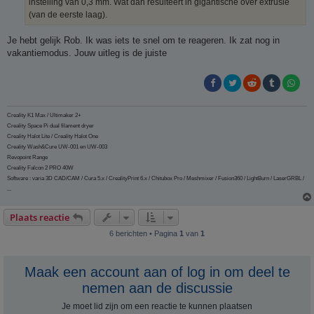
instelling van 0,3 mm. Wat dan resulteert in gigantische over extrusie
(van de eerste laag).
Je hebt gelijk Rob. Ik was iets te snel om te reageren. Ik zat nog in
vakantiemodus. Jouw uitleg is de juiste
Creality K1 Max / Ultimaker 2+
Creality Space Pi dual filament dryer
Creality Halot Lite / Creality Halot One
Creality Wash&Cure UW-001 en UW-003
Revopoint Range
Creality Falcon 2 PRO 40W
Software : varia 3D CAD/CAM / Cura 5.x / CrealityPrint 6.x / Chitubox Pro / Meshmixer / Fusion360 / LightBurn / LaserGRBL /
...
Plaats reactie
6 berichten • Pagina
1
van
1
Maak een account aan of log in om deel te
nemen aan de discussie
Je moet lid zijn om een ​​reactie te kunnen plaatsen