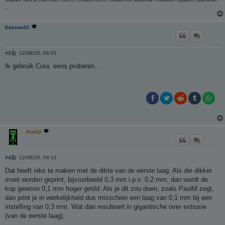
Software : varia 3D CAD/CAM / Cura 5.x / CrealityPrint 6.x / Chitubox Pro / Meshmixer / Fusion360 / LightBurn / LaserGRBL /
...
Etienne51
B
#3
12/08/25, 08:01
e
r
Ik gebruik Cura, eens proberen...
i
c
h
t
Rob52
B
#4
12/08/25, 09:12
e
r
Dat heeft niks te maken met de dikte van de eerste laag. Als die dikker
i
moet worden geprint, bijvoorbeeld 0,3 mm i.p.v. 0,2 mm, dan wordt de
c
h
kop gewoon 0,1 mm hoger getild. Als je dit zou doen, zoals PaulM zegt,
t
dan print je in werkelijkheid dus misschien een laag van 0,1 mm bij een
instelling van 0,3 mm. Wat dan resulteert in gigantische over extrusie
(van de eerste laag).