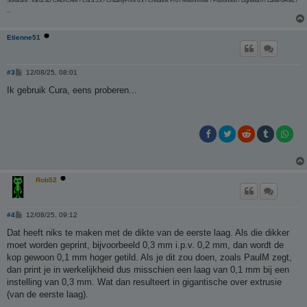
Software : varia 3D CAD/CAM / Cura 5.x / CrealityPrint 6.x / Chitubox Pro / Meshmixer / Fusion360 / LightBurn / LaserGRBL /
...
Etienne51
B
#3
12/08/25, 08:01
e
r
Ik gebruik Cura, eens proberen...
i
c
h
t
Rob52
B
#4
12/08/25, 09:12
e
r
Dat heeft niks te maken met de dikte van de eerste laag. Als die dikker
i
moet worden geprint, bijvoorbeeld 0,3 mm i.p.v. 0,2 mm, dan wordt de
c
h
kop gewoon 0,1 mm hoger getild. Als je dit zou doen, zoals PaulM zegt,
t
dan print je in werkelijkheid dus misschien een laag van 0,1 mm bij een
instelling van 0,3 mm. Wat dan resulteert in gigantische over extrusie
(van de eerste laag).