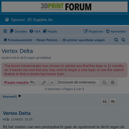
3dprintforum
Het 3D print forum van de Benelux na de sluiting van 3dprintforum.nl
(Opens a new tab)
Sponsor: 3D Supplies.be
Donaties
V&A
Regels
Registreer
Aanmelden
Z
Z
Forumoverzicht
Resin Printers
3D-printer specifieke vragen
o
o
Vertex Delta
e
e
spuitmond te dicht tegen grondplaat
k
k
The forum Administrator has chosen to advise you that this topic is 11 months
en 3 weeks old and that you may wish to begin a new topic or use the search
feature to find a similar but newer topic.
Zoek
Uitgebr
Plaats reactie
6 berichten • Pagina
1
van
1
Etienne51
Vertex Delta
B
#1
11/08/25, 22:25
e
r
Bij het starten van een printopdracht gaat de spuitmond te dicht tegen de