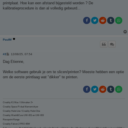
i
printplaat. Hoe kan een afstand bijgesteld worden ? De
c
h
kalibratieprocedure is dan al volledig gebeurd...
t
PaulM
B
#2
12/08/25, 07:54
e
r
Dag Etienne,
i
c
h
Welke software gebruik je om te slicen/printen? Meeste hebben een optie
t
om de eerste printlaag wat "dikker" te printen.
Creality K1 Max / Ultimaker 2+
Creality Space Pi dual filament dryer
Creality Halot Lite / Creality Halot One
Creality Wash&Cure UW-001 en UW-003
Revopoint Range
Creality Falcon 2 PRO 40W