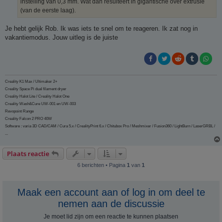
instelling van 0,3 mm. Wat dan resulteert in gigantische over extrusie
(van de eerste laag).
Je hebt gelijk Rob. Ik was iets te snel om te reageren. Ik zat nog in
vakantiemodus. Jouw uitleg is de juiste
Creality K1 Max / Ultimaker 2+
Creality Space Pi dual filament dryer
Creality Halot Lite / Creality Halot One
Creality Wash&Cure UW-001 en UW-003
Revopoint Range
Creality Falcon 2 PRO 40W
Software : varia 3D CAD/CAM / Cura 5.x / CrealityPrint 6.x / Chitubox Pro / Meshmixer / Fusion360 / LightBurn / LaserGRBL /
...
Plaats reactie
6 berichten • Pagina
1
van
1
Maak een account aan of log in om deel te
nemen aan de discussie
Je moet lid zijn om een ​​reactie te kunnen plaatsen