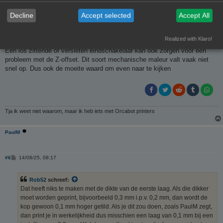
PrintEngineer
Decline
Accept selected
Accept All
B
#5
12/08/25, 12:32
Realized with Klaro!
e
r
Een los zittende of versleten eindschakelaar kan ook zorgen voor een
i
probleem met de Z-offset. Dit soort mechanische maleur valt vaak niet
c
h
snel op. Dus ook de moeite waard om even naar te kijken
t
Tja ik weet niet waarom, maar ik heb iets met Orcabot printers
PaulM
B
#6
14/08/25, 08:17
e
r
i
Rob52
schreef:
c
h
Dat heeft niks te maken met de dikte van de eerste laag. Als die dikker
t
moet worden geprint, bijvoorbeeld 0,3 mm i.p.v. 0,2 mm, dan wordt de
kop gewoon 0,1 mm hoger getild. Als je dit zou doen, zoals PaulM zegt,
dan print je in werkelijkheid dus misschien een laag van 0,1 mm bij een