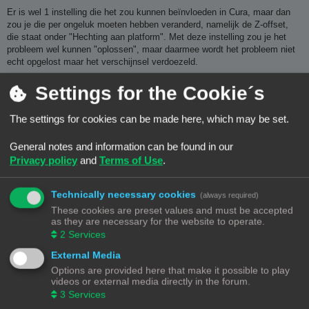
Er is wel 1 instelling die het zou kunnen beïnvloeden in Cura, maar dan
zou je die per ongeluk moeten hebben veranderd, namelijk de Z-offset,
die staat onder "Hechting aan platform". Met deze instelling zou je het
probleem wel kunnen "oplossen", maar daarmee wordt het probleem niet
echt opgelost maar het verschijnsel verdoezeld.
De oorzaak zit hem waarschijnlijk in de afsteling van de Z-offset. Dat is
Settings for the Cookie´s
dus de werkelijke afstand tot het printbed tijdens het printen. Als je de
bedleveling doet kan het zijn dat alles goed staat, maar dat daarna de
The settings for cookies can be made here, which may be set.
printkop niet op de juiste afstand begint. En laat daar nu al een heel stuk
over geschreven zijn op dit forum.
Z-offset afstellen.
General notes and information can be found in our
Privacy policy
and
Terms of Use
.
Maar er staat ook een hele beschrijving over de Vertex Delta op internet
die je in het proces begeleidt.
Klik.
Technically necessary cookies
(always required)
Misschien moet je je iets meer in de materie verdiepen. Die Z-offset is
These cookies are preset values and must be accepted
trouwens iets dat specifiek iets is dat bij Delta printers voorkomt. Bij
as they are necessary for the website to operate.
cartesiaanse printers kan het ook een issue zijn bij bijvoorbeeld het
2
Services
gebruik van een autolevel sensor.
External Media
Options are provided here that make it possible to play
videos or external media directly in the forum.
3
Services
Bambu Lab P1S Combo - TwoTrees Sapphire Plus - Anycubic Deltaprinter