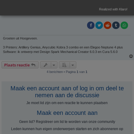
van de toekomst.
c
h
Ik doe het zelf ook al enige jaren. Probeer niet teveel tegelijk, dan zie je
Realized with Klaro!
t
je fouten, of nog erger de combinaties daarvan, niet meer.
Groeten uit Hoogeveen.
3 Printers: Artillery Genius, Anycubic Kobra 3 combo en een Elegoo Neptune 4 plus
Software: ik ontwerp met Design Spark Mechanical Creator 6.0.3 en Cura 5.6.0
Plaats reactie
4 berichten • Pagina
1
van
1
Maak een account aan of log in om deel te
nemen aan de discussie
Je moet lid zijn om een ​​reactie te kunnen plaatsen
Maak een account aan
Geen lid? Registreer om lid te worden van onze community
Leden kunnen hun eigen onderwerpen starten en zich abonneren op