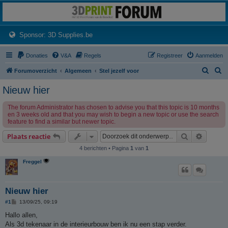
3dprintforum
Het 3D print forum van de Benelux na de sluiting van 3dprintforum.nl
(Opens a new tab)
Sponsor: 3D Supplies.be
Donaties
V&A
Regels
Registreer
Aanmelden
Z
Z
Forumoverzicht
Algemeen
Stel jezelf voor
o
o
Nieuw hier
e
e
The forum Administrator has chosen to advise you that this topic is 10 months
k
k
en 3 weeks old and that you may wish to begin a new topic or use the search
feature to find a similar but newer topic.
Zoek
Uitgebr
Plaats reactie
4 berichten • Pagina
1
van
1
Freggel
Nieuw hier
B
#1
13/09/25, 09:19
e
r
Hallo allen,
i
Als 3d tekenaar in de interieurbouw ben ik nu een stap verder.
c