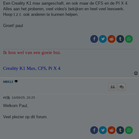
h
Een Creality K1 max aangeschaft, en ook maar de CFS en de PI X 4.
t
Alles aan het proberen, veel video's bekijken en heel veel leeswerk.
Hoop t.z.t. ook anderen te kunnen helpen.
Groet! paul
Ik hou wel van een goeie bui.
Creality K1 Max, CFS, Pi X 4
MB512
B
#2
14/09/25, 20:25
e
r
Welkom Paul,
i
c
h
Veel plezier op dit forum.
t