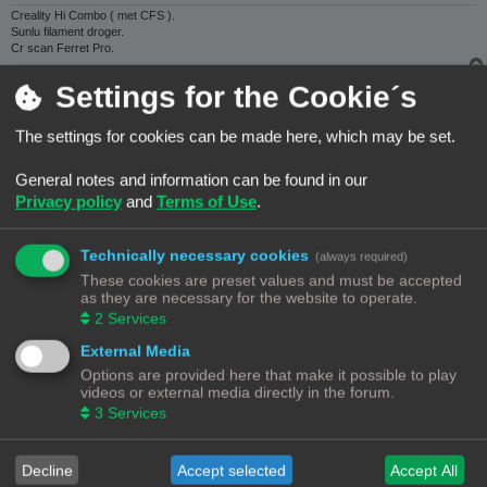
Creality Hi Combo ( met CFS ).
Sunlu filament droger.
Cr scan Ferret Pro.
Settings for the Cookie´s
Wim62
The settings for cookies can be made here, which may be set.
B
#3
14/09/25, 21:33
e
r
Hoi Paul welkom hier , je bent goed bezig lees ik , eerst zelf alles
General notes and information can be found in our
i
proberen
.
Privacy policy
and
Terms of Use
.
c
h
t
Technically necessary cookies
(always required)
These cookies are preset values and must be accepted
Met vriendelijke groet
as they are necessary for the website to operate.
Wim
2
Services
Prusa Core One + .
External Media
Options are provided here that make it possible to play
Frits
videos or external media directly in the forum.
3
Services
B
#4
15/09/25, 07:15
e
Decline
Accept selected
Accept All
r
Welkom op het forum Paul. 3D Tekenen en printen is de werkmethode
i