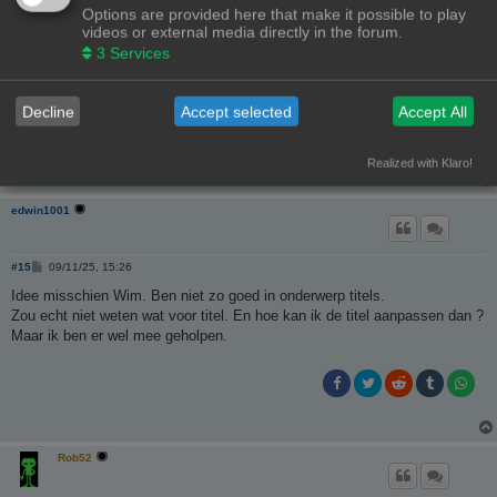
Options are provided here that make it possible to play
To quote or not to quote
videos or external media directly in the forum.
3
Services
Pro Deo 3D fanaat
Elegoo Centauri Combo 2
Big Red - meester
Decline
Accept selected
Accept All
Weistek WT150 - meester
SketchUp Pro
AutoCad (LT)
3DWim op thingiverse
Realized with Klaro!
edwin1001
B
#15
09/11/25, 15:26
e
r
Idee misschien Wim. Ben niet zo goed in onderwerp titels.
i
Zou echt niet weten wat voor titel. En hoe kan ik de titel aanpassen dan ?
c
h
Maar ik ben er wel mee geholpen.
t
Rob52