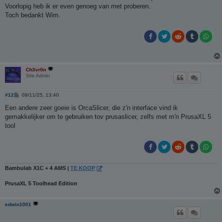
t
Voorlopig heb ik er even genoeg van met proberen.
Toch bedankt Wim.
Ch3vr0n
Site Admin
B
#12
09/11/25, 13:40
e
r
Een andere zeer goeie is OrcaSlicer, die z'n interface vind ik
i
gemakkelijker om te gebruiken tov prusaslicer, zelfs met m'n PrusaXL 5
c
h
tool
t
Bambulab X1C + 4 AMS |
TE KOOP
PrusaXL 5 Toolhead Edition
edwin1001