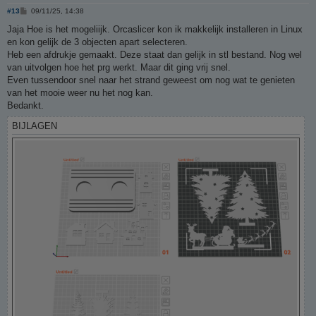
B
#13
09/11/25, 14:38
e
r
Jaja Hoe is het mogeliijk. Orcaslicer kon ik makkelijk installeren in Linux
i
en kon gelijk de 3 objecten apart selecteren.
c
h
Heb een afdrukje gemaakt. Deze staat dan gelijk in stl bestand. Nog wel
t
van uitvolgen hoe het prg werkt. Maar dit ging vrij snel.
Even tussendoor snel naar het strand geweest om nog wat te genieten
van het mooie weer nu het nog kan.
Bedankt.
BIJLAGEN