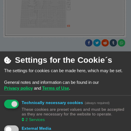
Settings for the Cookie´s
3DWim
The settings for cookies can be made here, which may be set.
B
#14
09/11/25, 14:42
e
General notes and information can be found in our
r
Misschien een idee om de titel te wijzigen in iets wat ook het probleem
Privacy policy
and
Terms of Use
.
i
omschrijft.
c
h
Plates info
zegt mij totaal niets en over 6 maanden niemand anders
t
meer. ook als zoekterm niet voor de hand liggend.
Technically necessary cookies
(always required)
These cookies are preset values and must be accepted
as they are necessary for the website to operate.
2
Services
Groet,
External Media
Wim