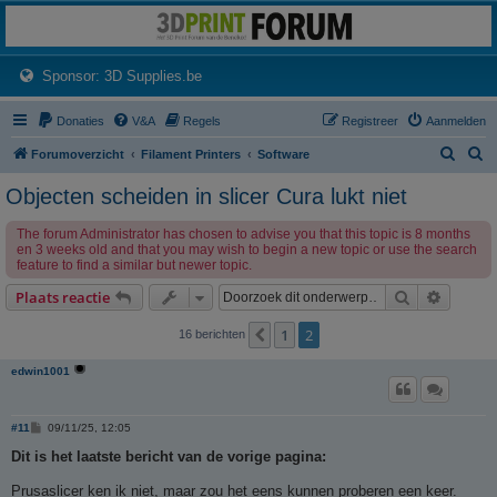
3dprintforum
Het 3D print forum van de Benelux na de sluiting van 3dprintforum.nl
(Opens a new tab)
Sponsor: 3D Supplies.be
Donaties
V&A
Regels
Registreer
Aanmelden
Z
Z
Forumoverzicht
Filament Printers
Software
o
o
Objecten scheiden in slicer Cura lukt niet
e
e
The forum Administrator has chosen to advise you that this topic is 8 months
k
k
en 3 weeks old and that you may wish to begin a new topic or use the search
feature to find a similar but newer topic.
Zoek
Uitgebr
Plaats reactie
1
2
Vorige
16 berichten
edwin1001
B
#11
09/11/25, 12:05
e
r
Dit is het laatste bericht van de vorige pagina:
i
c
Prusaslicer ken ik niet, maar zou het eens kunnen proberen een keer.
h