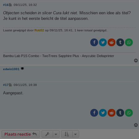
B
#16
09/11/25, 16:32
e
r
Objecten scheiden in slicer Cura lukt niet.
Misschien een idee als titel?
i
Je kunt in het eerste bericht de titel aanpassen.
c
h
t
Laatst gewijzigd door
Rob52
op 09/11/25, 16:41, 1 keer totaal gewijzigd.
Bambu Lab P1S Combo - TwoTrees Sapphire Plus - Anycubic Deltaprinter
edwin1001
B
#17
09/11/25, 16:38
e
r
Aangepast.
i
c
h
t
Plaats reactie